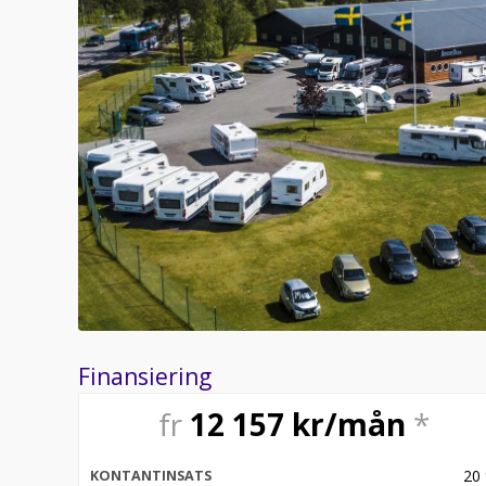
Finansiering
fr
12 157
kr/mån
*
20
KONTANTINSATS