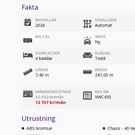
Fakta
MODELLÅR
VÄXELLÅDA
2026
Automat
MILTAL
SKICK
Ny
SOVPLATSER
KLÄDSEL
4 bäddar
Textil
LÄNGD
BREDD
7,40 m
241,00 m
MÅNADSKOSTNAD
REG.NR
12 352 kr/mån
VWC435
12 157 kr/mån
Utrustning
ABS bromsar
Chassi - 40 H