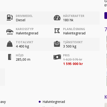
G
6
DRIVMEDEL
HÄSTKRAFTER
Diesel
180 hk
7
KAROSSTYP
PLANLÖSNING
Halvintegrerad
Halvintegrerad
TOTALVIKT
TJÄNSTEVIKT
4 400 kg
3 500 kg
HÖJD
PRIS
285,00 m
1 620 576 kr
1 595 000 kr
K
eavy
Halvintegrerad