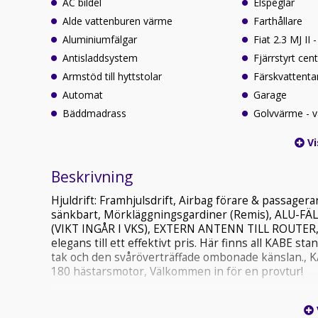
AC bildel
Elspeglar
Alde vattenburen värme
Farthållare
Aluminiumfälgar
Fiat 2.3 MJ II 
Antisladdsystem
Fjärrstyrt cent
Armstöd till hyttstolar
Färskvattenta
Automat
Garage
Bäddmadrass
Golvvärme - v
Vi
Beskrivning
Hjuldrift: Framhjulsdrift, Airbag förare & passager
sänkbart, Mörkläggningsgardiner (Remis), ALU-
(VIKT INGÅR I VKS), EXTERN ANTENN TILL ROUTER, KA
elegans till ett effektivt pris. Här finns all KABE
tak och den svåröverträffade ombonade känslan., K
180 hästarsmotor, Välkommen in för en provtur!