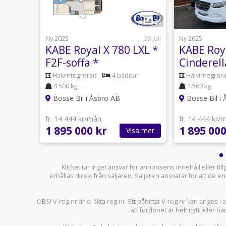
1
16
26
31 juli
Ny 2025
29 juli
Ny 2025
KABE Royal X 780 LXL *
KABE Roya
F2F-soffa *
Cinderell
Topputrustad *
ar
Halvintegrerad
4 bäddar
Halvintegrer
4 500 kg
4 500 kg
Bosse Bil i Åsbro AB
Bosse Bil i
fr. 14 444 kr/mån
fr. 14 444 kr/
1 895 000 kr
1 895 000
sa mer
Visa mer
Klicket tar inget ansvar för annonsens innehåll eller ti
erhållas direkt från säljaren. Säljaren ansvarar för att de
OBS! V-reg.nr är ej äkta reg.nr. Ett påhittat V-reg.nr kan anges 
att fordonet är helt nytt eller ha