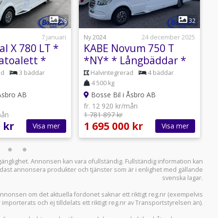
1
1
26
32
7 januari
Ny 2024
24 december 2025
N
l X 780 LT *
KABE Novum 750 T
K
atoalett *
*NY* * Långbäddar *
C
Royalpaket
ad
3 bäddar
Halvintegrerad
4 bäddar
C
4 500 kg
 Åsbro AB
Bosse Bil i Åsbro AB
fr. 12 920 kr/mån
mån
1 781 897 kr
f
 kr
1 695 000 kr
2
Visa mer
Visa mer
llgänglighet. Annonsen kan vara ofullständig. Fullständig information kan
 endast annonsera produkter och tjänster som är i enlighet med gällande
svenska lagar.
i annonsen om det aktuella fordonet saknar ett riktigt reg.nr (exempelvis
r importerats och ej tilldelats ett riktigt reg.nr av Transportstyrelsen än).