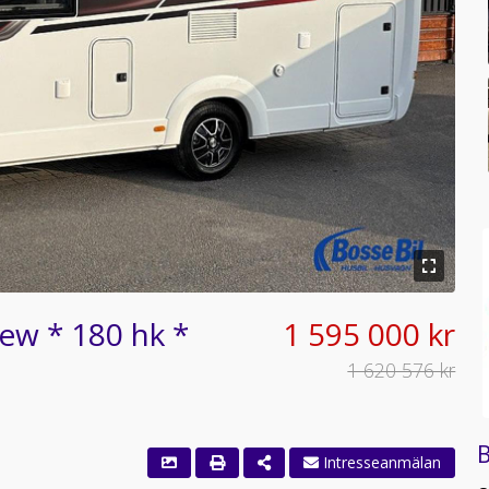
ew * 180 hk *
1 595 000 kr
1 620 576 kr
B