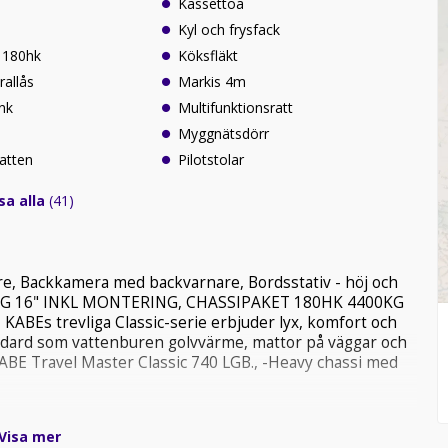
Kassettoa
Kyl och frysfack
- 180hk
Köksfläkt
rallås
Markis 4m
nk
Multifunktionsratt
Myggnätsdörr
atten
Pilotstolar
sa alla
(41)
are, Backkamera med backvarnare, Bordsstativ - höj och
FÄLG 16" INKL MONTERING, CHASSIPAKET 180HK 4400KG
BEs trevliga Classic-serie erbjuder lyx, komfort och
 standard som vattenburen golvvärme, mattor på väggar och
ABE Travel Master Classic 740 LGB., -Heavy chassi med
Visa mer