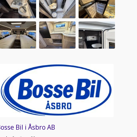
osse Bil i Åsbro AB