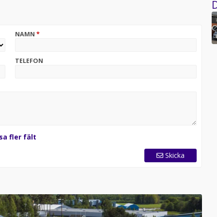
D
NAMN
*
TELEFON
sa fler fält
Skicka