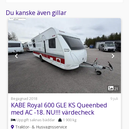
Du kanske även gillar
1
1
21
0
Begagnad 2018
9 juli
KABE Royal 600 GLE KS Queenbed
med AC -18. NU!!! värdecheck
15.000kr
Uppgift saknas bäddar
1 900 kg
Traktor- & Husvagnsservice