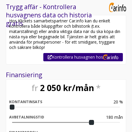
Trygg affär - Kontrollera
husvagnens data och historia
Hos Klickets samarbetspartner Car.info kan du enkelt
gratis
kontrollera både biluppgifter och bilhistorik (t.ex.
mätarställning) eller andra viktiga data när du ska köpa din
nästa nya eller begagnade bil. Tjänsten är helt gratis att
använda för privatpersoner - för ett smidigare, tryggare
och säkrare bilköp!
Kontrollera husvagnen hos
Finansiering
fr
2 050
kr/mån
*
20
%
KONTANTINSATS
180
mån
AVBETALNINGSTID