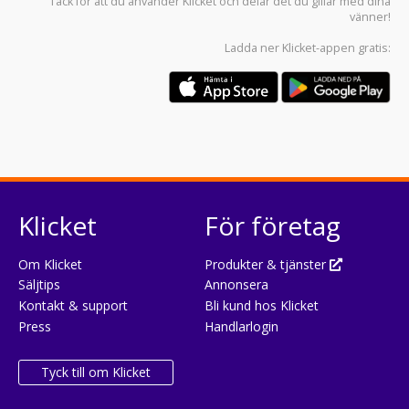
Tack för att du använder
Klicket
och delar det du gillar med dina
vänner!
Ladda ner
Klicket-appen
gratis:
Klicket
För företag
Om Klicket
Produkter & tjänster
Säljtips
Annonsera
Kontakt & support
Bli kund hos Klicket
Press
Handlarlogin
Tyck till om Klicket