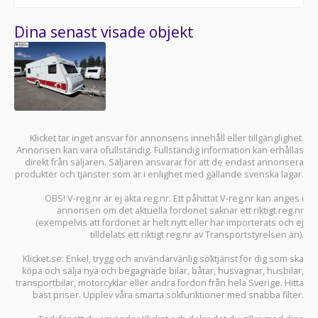
Dina senast visade objekt
Klicket tar inget ansvar för annonsens innehåll eller tillgänglighet.
Annonsen kan vara ofullständig. Fullständig information kan erhållas
direkt från säljaren. Säljaren ansvarar för att de endast annonsera
produkter och tjänster som är i enlighet med gällande svenska lagar.
OBS! V-reg.nr är ej äkta reg.nr. Ett påhittat V-reg.nr kan anges i
annonsen om det aktuella fordonet saknar ett riktigt reg.nr
(exempelvis att fordonet är helt nytt eller har importerats och ej
tilldelats ett riktigt reg.nr av Transportstyrelsen än).
Klicket.se
: Enkel, trygg och användarvänlig söktjänst för dig som ska
köpa och sälja
nya och begagnade bilar
,
båtar
,
husvagnar
,
husbilar
,
transportbilar
,
motorcyklar
eller andra fordon från hela Sverige. Hitta
bäst priser. Upplev våra smarta sökfunktioner med snabba filter.