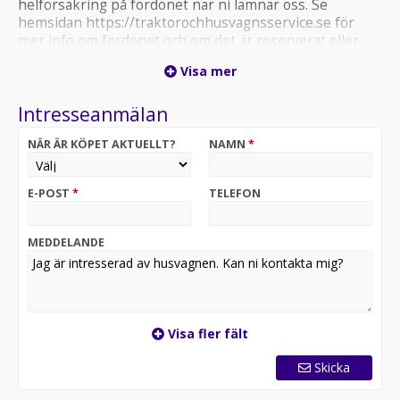
helförsäkring på fordonet när ni lämnar oss. Se
hemsidan https://traktorochhusvagnsservice.se för
mer info om fordonet och om det är reserverat eller
sålt och fler bilder. Ni får gärna ringa oss på 0960-
Visa mer
10733 så får ni prata med en säljare direkt.
Intresseanmälan
NÄR ÄR KÖPET AKTUELLT?
NAMN
*
E-POST
*
TELEFON
MEDDELANDE
Visa fler fält
Skicka