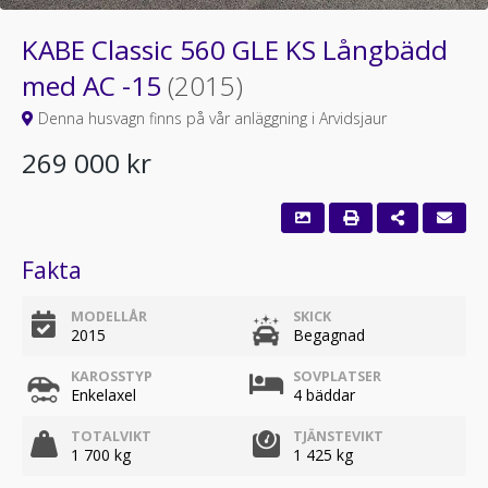
KABE Classic 560 GLE KS Långbädd
med AC -15
(2015)
Denna husvagn finns på vår anläggning i Arvidsjaur
269 000 kr
Fakta
MODELLÅR
SKICK
2015
Begagnad
KAROSSTYP
SOVPLATSER
Enkelaxel
4 bäddar
TOTALVIKT
TJÄNSTEVIKT
1 700 kg
1 425 kg