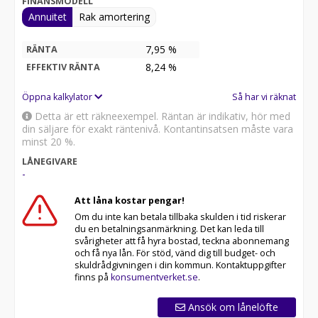
FINANSMODELL
Annuitet
Rak amortering
7,95 %
RÄNTA
8,24
%
EFFEKTIV RÄNTA
Öppna kalkylator
Så har vi räknat
Detta är ett räkneexempel. Räntan är indikativ, hör med
din säljare för exakt räntenivå. Kontantinsatsen måste vara
minst 20 %.
LÅNEGIVARE
-
Att låna kostar pengar!
Om du inte kan betala tillbaka skulden i tid riskerar
du en betalningsanmärkning. Det kan leda till
svårigheter att få hyra bostad, teckna abonnemang
och få nya lån. För stöd, vänd dig till budget- och
skuldrådgivningen i din kommun. Kontaktuppgifter
finns på
konsumentverket.se
.
Ansök om lånelöfte