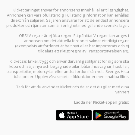
Klicket tar inget ansvar för annonsens innehåll eller tillgänglighet.
Annonsen kan vara ofullständig. Fullständig information kan erhållas
direkt från säljaren. Säljaren ansvarar för att de endast annonsera
produkter och tjänster som är i enlighet med gällande svenska lagar.
OBS! V-reg.nr är ej äkta reg.nr. Ett påhittat V-reg.nr kan anges i
annonsen om det aktuella fordonet saknar ett riktigt reg.nr
(exempelvis att fordonet är helt nytt eller har importerats och ej
tilldelats ett riktigt reg.nr av Transportstyrelsen än).
Klicket.se
: Enkel, trygg och användarvänlig söktjänst för dig som ska
köpa och sälja
nya och begagnade bilar
,
båtar
,
husvagnar
,
husbilar
,
transportbilar
,
motorcyklar
eller andra fordon från hela Sverige. Hitta
bäst priser. Upplev våra smarta sökfunktioner med snabba filter.
Tack för att du använder
Klicket
och delar det du gillar med dina
vänner!
Ladda ner
Klicket-appen
gratis: