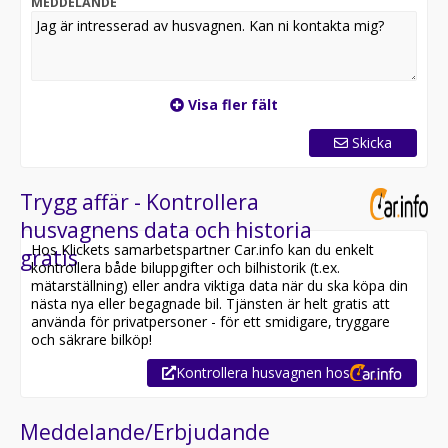
MEDDELANDE
drömfordon via våra partners KABE Finans och Kabria.
Vi tar gärna din husbil eller husvagn i inbyte (gäller ej
på alla förmedlingar).
FLER BILDER finns på vår hemsida: www.caravan.se
Visa fler fält
Tjänstevikten är angiven utan extramonterad utrustning.
Skicka
Trygg affär - Kontrollera
husvagnens data och historia
Hos Klickets samarbetspartner Car.info kan du enkelt
gratis
kontrollera både biluppgifter och bilhistorik (t.ex.
mätarställning) eller andra viktiga data när du ska köpa din
nästa nya eller begagnade bil. Tjänsten är helt gratis att
använda för privatpersoner - för ett smidigare, tryggare
och säkrare bilköp!
Kontrollera husvagnen hos
Meddelande/Erbjudande