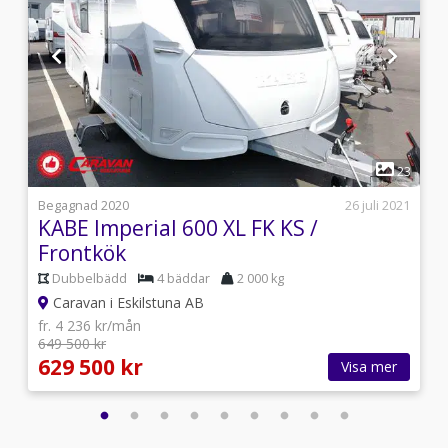
1
4
23
s
Begagnad 2020
26 juli 2021
KABE Imperial 600 XL FK KS /
Frontkök
Dubbelbädd
4 bäddar
2 000 kg
Caravan i Eskilstuna AB
fr. 4 236 kr/mån
649 500 kr
629 500 kr
Visa mer