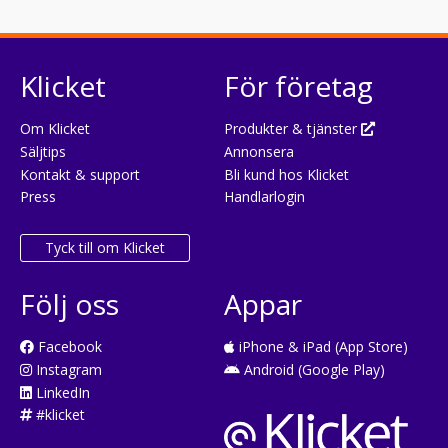
Klicket
För företag
Om Klicket
Produkter & tjänster
Säljtips
Annonsera
Kontakt & support
Bli kund hos Klicket
Press
Handlarlogin
Tyck till om Klicket
Följ oss
Appar
Facebook
iPhone & iPad (App Store)
Instagram
Android (Google Play)
LinkedIn
#klicket