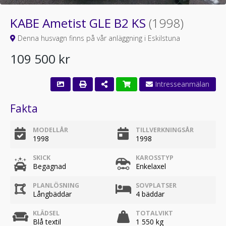
KABE Ametist GLE B2 KS
(1998)
Denna husvagn finns på vår anläggning i Eskilstuna
109 500 kr
Fakta
MODELLÅR
TILLVERKNINGSÅR
1998
1998
SKICK
KAROSSTYP
Begagnad
Enkelaxel
PLANLÖSNING
SOVPLATSER
Långbäddar
4 bäddar
KLÄDSEL
TOTALVIKT
Blå textil
1 550 kg