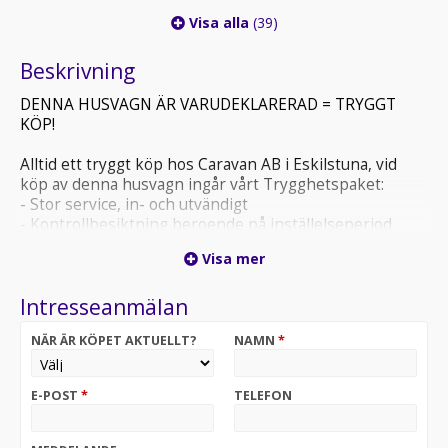
Visa alla
(39)
Beskrivning
DENNA HUSVAGN ÄR VARUDEKLARERAD = TRYGGT
KÖP!
Alltid ett tryggt köp hos Caravan AB i Eskilstuna, vid
köp av denna husvagn ingår vårt Trygghetspaket:
- Stor service, in- och utvändigt
- Kontrollbesiktning beroende på inställelseperiod
- Fukttest
Visa mer
- Gasoltest, provtryckning
- Utvändig tvätt
Intresseanmälan
- Invändig städning
- Teknisk genomgång av husvagnen på leveransdagen
NÄR ÄR KÖPET AKTUELLT?
NAMN
*
- Förmånlig finansiering
- Caravan AB i Eskilstuna-kort med 10 % rabatt på alla
tillbehör från butiken till ordinarie pris samt över 100
E-POST
*
TELEFON
kr.
Vi erbjuder förmånlig finansiering och försäkring av ditt