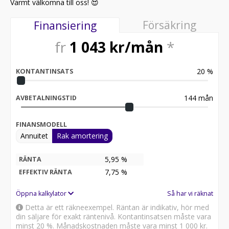
Varmt välkomna till oss! 😍
Försäkring
Finansiering
fr
1 043
kr/mån
*
20
%
KONTANTINSATS
144
mån
AVBETALNINGSTID
FINANSMODELL
Annuitet
Rak amortering
5,95 %
RÄNTA
7,75
%
EFFEKTIV RÄNTA
Öppna kalkylator
Så har vi räknat
Detta är ett räkneexempel. Räntan är indikativ, hör med
din säljare för exakt räntenivå. Kontantinsatsen måste vara
minst 20 %. Månadskostnaden måste vara minst
1 000 kr
.