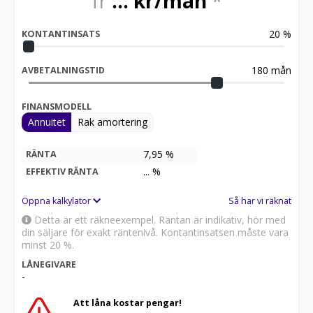
20
%
KONTANTINSATS
180
mån
AVBETALNINGSTID
FINANSMODELL
Annuitet
Rak amortering
7,95 %
RÄNTA
...
%
EFFEKTIV RÄNTA
Öppna kalkylator
Så har vi räknat
Detta är ett räkneexempel. Räntan är indikativ, hör med
din säljare för exakt räntenivå. Kontantinsatsen måste vara
minst 20 %.
LÅNEGIVARE
-
Att låna kostar pengar!
Om du inte kan betala tillbaka skulden i tid riskerar