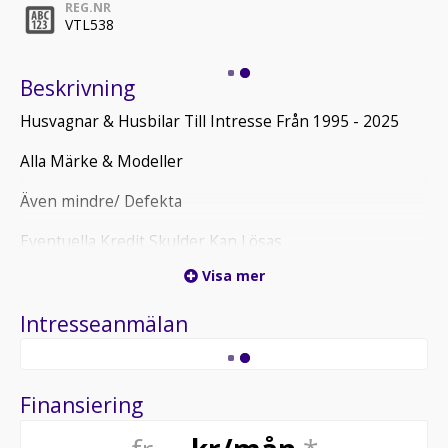
REG.NR
VTL538
Beskrivning
Husvagnar & Husbilar Till Intresse Från 1995 - 2025
Alla Märke & Modeller
Även mindre/ Defekta
Eventuella Kredit Skulder Kan Lösas
Visa mer
Vi köper husbilar & husvagnar i hela landet
Intresseanmälan
Ring 070-034 99 54
Finansiering
fr
...
kr/mån
*