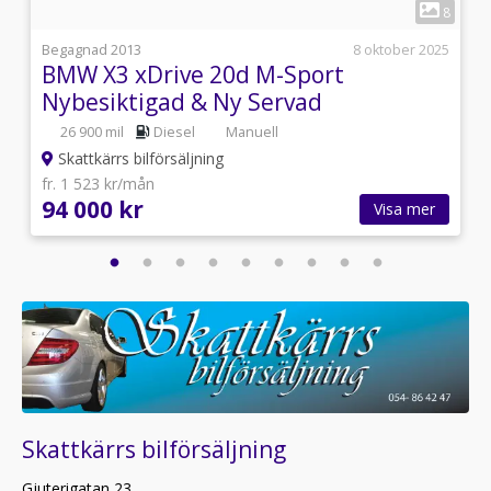
1
8
i
Begagnad 2013
8 oktober 2025
BMW X3 xDrive 20d M-Sport
Nybesiktigad & Ny Servad
26 900 mil
Diesel
Manuell
Skattkärrs bilförsäljning
fr. 1 523 kr/mån
94 000 kr
Visa mer
Skattkärrs bilförsäljning
Gjuterigatan 23