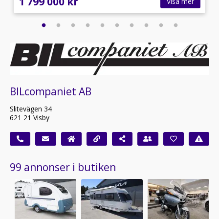
1 799 000 kr
Visa mer
BILcompaniet AB
Slitevägen 34
621 21 Visby
99 annonser i butiken