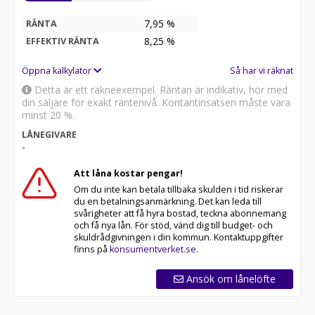
7,95 %
RÄNTA
8,25
%
EFFEKTIV RÄNTA
Öppna kalkylator
Så har vi räknat
Detta är ett räkneexempel. Räntan är indikativ, hör med
din säljare för exakt räntenivå. Kontantinsatsen måste vara
minst 20 %.
LÅNEGIVARE
-
Att låna kostar pengar!
Om du inte kan betala tillbaka skulden i tid riskerar
du en betalningsanmärkning. Det kan leda till
svårigheter att få hyra bostad, teckna abonnemang
och få nya lån. För stöd, vänd dig till budget- och
skuldrådgivningen i din kommun. Kontaktuppgifter
finns på
konsumentverket.se
.
Ansök om lånelöfte