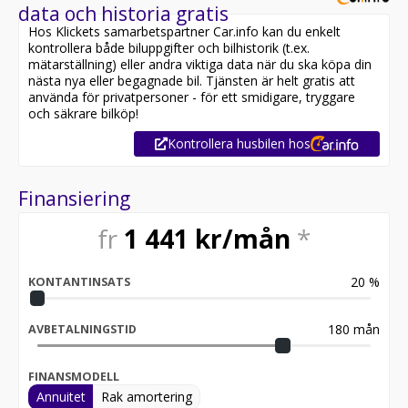
data och historia gratis
Hos Klickets samarbetspartner Car.info kan du enkelt
kontrollera både biluppgifter och bilhistorik (t.ex.
mätarställning) eller andra viktiga data när du ska köpa din
nästa nya eller begagnade bil. Tjänsten är helt gratis att
använda för privatpersoner - för ett smidigare, tryggare
och säkrare bilköp!
Kontrollera husbilen hos
Finansiering
fr
1 441
kr/mån
*
20
%
KONTANTINSATS
180
mån
AVBETALNINGSTID
FINANSMODELL
Annuitet
Rak amortering