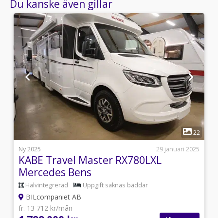
Du kanske även gillar
1
8
22
i
Ny 2025
29 januari 2025
KABE Travel Master RX780LXL
Mercedes Bens
Halvintegrerad
Uppgift saknas bäddar
BILcompaniet AB
fr. 13 712 kr/mån