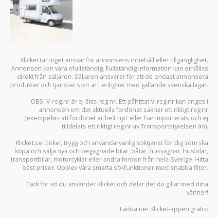
Klicket tar inget ansvar för annonsens innehåll eller tillgänglighet.
Annonsen kan vara ofullständig. Fullständig information kan erhållas
direkt från säljaren. Säljaren ansvarar för att de endast annonsera
produkter och tjänster som är i enlighet med gällande svenska lagar.
OBS! V-reg.nr är ej äkta reg.nr. Ett påhittat V-reg.nr kan anges i
annonsen om det aktuella fordonet saknar ett riktigt reg.nr
(exempelvis att fordonet är helt nytt eller har importerats och ej
tilldelats ett riktigt reg.nr av Transportstyrelsen än).
Klicket.se
: Enkel, trygg och användarvänlig söktjänst för dig som ska
köpa och sälja
nya och begagnade bilar
,
båtar
,
husvagnar
,
husbilar
,
transportbilar
,
motorcyklar
eller andra fordon från hela Sverige. Hitta
bäst priser. Upplev våra smarta sökfunktioner med snabba filter.
Tack för att du använder
Klicket
och delar det du gillar med dina
vänner!
Ladda ner
Klicket-appen
gratis: