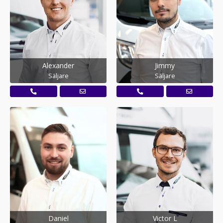
Alexander
Jimmy
Säljare
Säljare
Daniel
Victor L