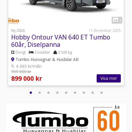
1
1
4
s
Ny 2026
11 december 2025
Hobby Ontour VAN 640 ET Tumbo
60år, Diselpanna
Övrigt
3 bäddar
3 500 kg
Tumbo Husvagnar & Husbilar AB
fr. 6 065 kr/mån
959 000 kr
899 000 kr
Visa mer