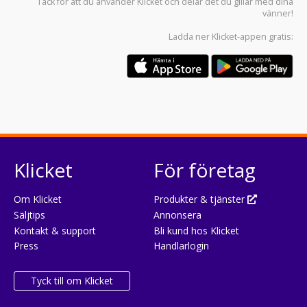
Tack för att du använder
Klicket
och delar det du gillar med dina
vänner!
Ladda ner
Klicket-appen
gratis:
Klicket
För företag
Om Klicket
Produkter & tjänster
Säljtips
Annonsera
Kontakt & support
Bli kund hos Klicket
Press
Handlarlogin
Tyck till om Klicket