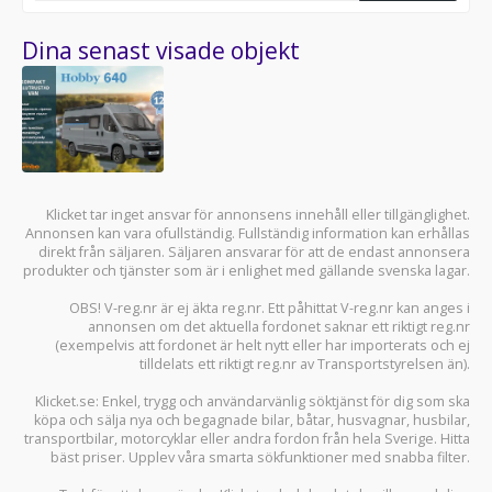
Dina senast visade objekt
Klicket tar inget ansvar för annonsens innehåll eller tillgänglighet.
Annonsen kan vara ofullständig. Fullständig information kan erhållas
direkt från säljaren. Säljaren ansvarar för att de endast annonsera
produkter och tjänster som är i enlighet med gällande svenska lagar.
OBS! V-reg.nr är ej äkta reg.nr. Ett påhittat V-reg.nr kan anges i
annonsen om det aktuella fordonet saknar ett riktigt reg.nr
(exempelvis att fordonet är helt nytt eller har importerats och ej
tilldelats ett riktigt reg.nr av Transportstyrelsen än).
Klicket.se
: Enkel, trygg och användarvänlig söktjänst för dig som ska
köpa och sälja
nya och begagnade bilar
,
båtar
,
husvagnar
,
husbilar
,
transportbilar
,
motorcyklar
eller andra fordon från hela Sverige. Hitta
bäst priser. Upplev våra smarta sökfunktioner med snabba filter.