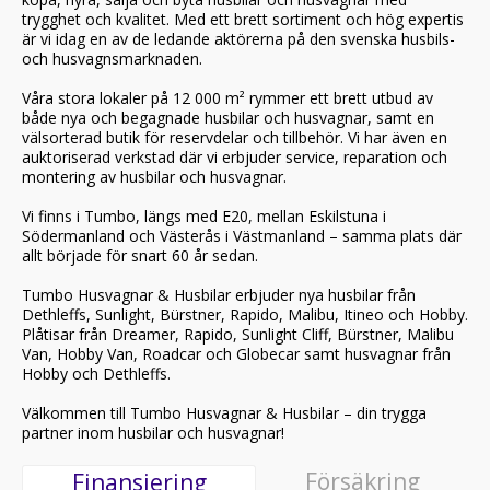
trygghet och kvalitet. Med ett brett sortiment och hög expertis
är vi idag en av de ledande aktörerna på den svenska husbils-
och husvagnsmarknaden.
Våra stora lokaler på 12 000 m² rymmer ett brett utbud av
både nya och begagnade husbilar och husvagnar, samt en
välsorterad butik för reservdelar och tillbehör. Vi har även en
auktoriserad verkstad där vi erbjuder service, reparation och
montering av husbilar och husvagnar.
Vi finns i Tumbo, längs med E20, mellan Eskilstuna i
Södermanland och Västerås i Västmanland – samma plats där
allt började för snart 60 år sedan.
Tumbo Husvagnar & Husbilar erbjuder nya husbilar från
Dethleffs, Sunlight, Bürstner, Rapido, Malibu, Itineo och Hobby.
Plåtisar från Dreamer, Rapido, Sunlight Cliff, Bürstner, Malibu
Van, Hobby Van, Roadcar och Globecar samt husvagnar från
Hobby och Dethleffs.
Välkommen till Tumbo Husvagnar & Husbilar – din trygga
partner inom husbilar och husvagnar!
Försäkring
Finansiering