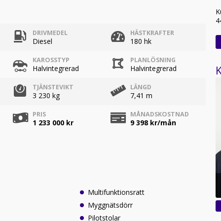
K
4
DRIVMEDEL
HÄSTKRAFTER
Diesel
180 hk
KAROSSTYP
PLANLÖSNING
K
Halvintegrerad
Halvintegrerad
TJÄNSTEVIKT
LÄNGD
3 230 kg
7,41 m
PRIS
MÅNADSKOSTNAD
1 233 000 kr
9 398
kr/mån
Multifunktionsratt
Myggnätsdörr
Pilotstolar