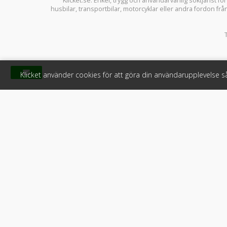
Klicket.se
: Enkel, trygg och användarvänlig söktjänst fö
husbilar
,
transportbilar
,
motorcyklar
eller andra fordon frå
Klicket använder cookies för att göra din användarupplevelse 
Klicket
För f
Om Klicket
Produkter &
Säljtips
Annonsera
Kontakt & support
Bli kund hos
Press
Handlarlogi