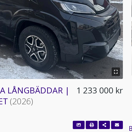
ÅGA LÅNGBÄDDAR |
1 233 000 kr
KET
(2026)