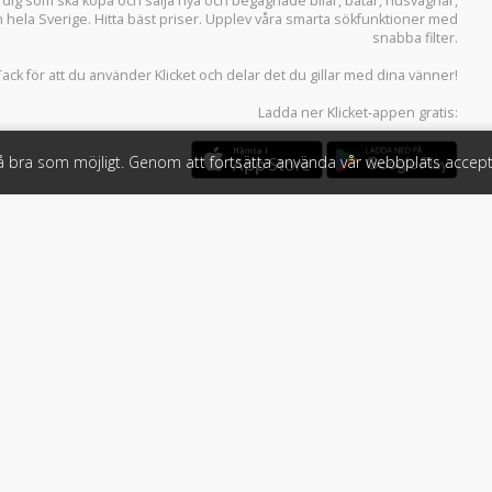
r dig som ska köpa och sälja
nya och begagnade bilar
,
båtar
,
husvagnar
,
n hela Sverige. Hitta bäst priser. Upplev våra smarta sökfunktioner med
snabba filter.
Tack för att du använder
Klicket
och delar det du gillar med dina vänner!
Ladda ner
Klicket-appen
gratis:
så bra som möjligt. Genom att fortsätta använda vår webbplats accept
öretag
Följ oss
 tjänster
Facebook
Instagram
 Klicket
LinkedIn
n
#klicket