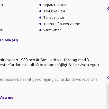
nk
Separat dusch
3
Taklucka Heki
Tonade rutor
Truma luftburen värme
ck
Varmvatten
sa alla
(49)
nits sedan 1980 och är familjedrivet företag med 3
esterfordon ska bli så bra som möjligt. Vi har även egen
K
 leveransservice samt genomgång av fordonet vid leverans
Visa mer