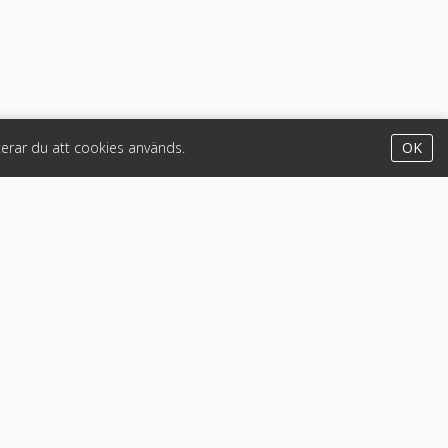
erar du att cookies används.
OK
Appar
iPhone & iPad (App Store)
Android (Google Play)