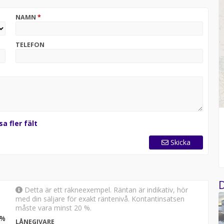
Remis), Vinterisolerad avloppstank, Trådlös laddning i
NAMN
*
ed apple carplay/android auto, Utdragslåda för
TELEFON
sa fler fält
Skicka
D
Detta är ett räkneexempel. Räntan är indikativ, hör
med din säljare för exakt räntenivå. Kontantinsatsen
måste vara minst 20 %.
%
LÅNEGIVARE