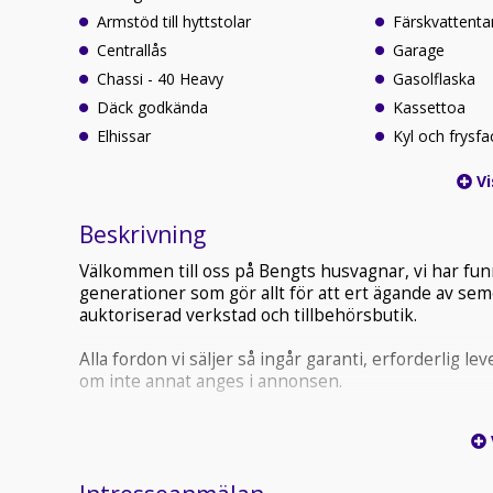
Armstöd till hyttstolar
Färskvattenta
Centrallås
Garage
Chassi - 40 Heavy
Gasolflaska
Däck godkända
Kassettoa
Elhissar
Kyl och frysfa
Vi
Beskrivning
Välkommen till oss på Bengts husvagnar, vi har fun
generationer som gör allt för att ert ägande av sem
auktoriserad verkstad och tillbehörsbutik.
Alla fordon vi säljer så ingår garanti, erforderlig
om inte annat anges i annonsen.
Vi erbjuder också finansiering om önskat.
Vi byter in alla märken