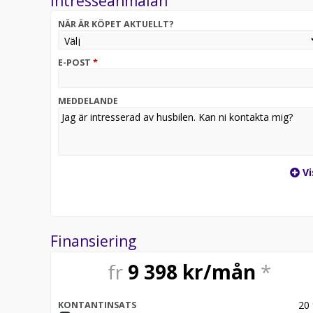
Intresseanmälan
ESP inkl. ASR & Hillholder, Mörkläggningsgardiner (
NÄR ÄR KÖPET AKTUELLT?
förarhytt, Interiör stämningsbelysning, 9"stereo m
gasolflaskor, Totalvikt går att välja 4400kg
E-POST
*
MEDDELANDE
Vi
Finansiering
fr
9 398
kr/mån
*
20
KONTANTINSATS