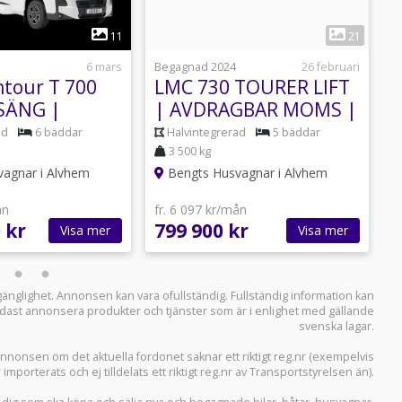
1
1
11
21
6 mars
Begagnad 2024
26 februari
B
tour T 700
LMC 730 TOURER LIFT
P
SÄNG |
| AVDRAGBAR MOMS |
ERAD
SOLCELL | LITIUM
ad
6 bäddar
Halvintegrerad
5 bäddar
3 500 kg
agnar i Alvhem
Bengts Husvagnar i Alvhem
ån
fr. 6 097 kr/mån
f
 kr
799 900 kr
7
Visa mer
Visa mer
llgänglighet. Annonsen kan vara ofullständig. Fullständig information kan
 endast annonsera produkter och tjänster som är i enlighet med gällande
svenska lagar.
i annonsen om det aktuella fordonet saknar ett riktigt reg.nr (exempelvis
r importerats och ej tilldelats ett riktigt reg.nr av Transportstyrelsen än).