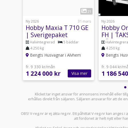
1
20
21
usti 07:03
Ny 2026
31 mars
Ny 2026
Hobby Maxia T 710 GE
Hobby On
 |
| Sverigepaket
FH | TAK
VÄLPLAN
ar
Halvintegrerad
5 bäddar
Halvintegrer
4 250 kg
4 250 kg
hem
Bengts Husvagnar i Alvhem
Bengts Husv
fr. 9 330 kr/mån
fr. 9 044 kr/m
1 224 000 kr
1 186 540
sa mer
Visa mer
Klicket tar inget ansvar för annonsens innehåll eller ti
erhållas direkt från säljaren. Säljaren ansvarar för att de
OBS! V-reg.nr är ej äkta reg.nr. Ett påhittat V-reg.nr kan anges 
att fordonet är helt nytt eller ha