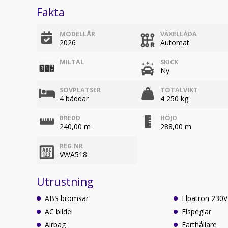
Fakta
MODELLÅR
VÄXELLÅDA
2026
Automat
MILTAL
SKICK
Ny
SOVPLATSER
TOTALVIKT
4 bäddar
4 250 kg
BREDD
HÖJD
240,00 m
288,00 m
REG.NR
VWA518
Utrustning
ABS bromsar
Elpatron 230V
AC bildel
Elspeglar
Airbag
Farthållare