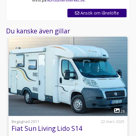
finns på
konsumentverket.se
.
Ansök om lånelöfte
Du kanske även gillar
1
0
28
i
Begagnad 2011
22 mars 2025
Fiat Sun Living Lido S14