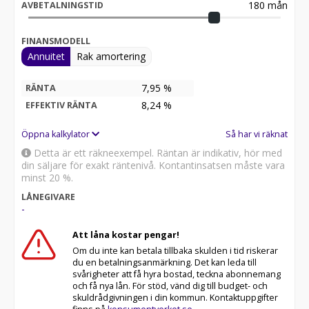
180
mån
AVBETALNINGSTID
FINANSMODELL
Annuitet
Rak amortering
7,95 %
RÄNTA
8,24
%
EFFEKTIV RÄNTA
Öppna kalkylator
Så har vi räknat
Detta är ett räkneexempel. Räntan är indikativ, hör med
din säljare för exakt räntenivå. Kontantinsatsen måste vara
minst 20 %.
LÅNEGIVARE
-
Att låna kostar pengar!
Om du inte kan betala tillbaka skulden i tid riskerar
du en betalningsanmärkning. Det kan leda till
svårigheter att få hyra bostad, teckna abonnemang
och få nya lån. För stöd, vänd dig till budget- och
skuldrådgivningen i din kommun. Kontaktuppgifter