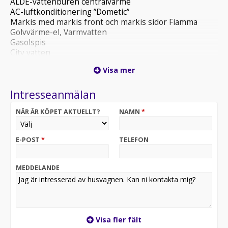
ALDE-vattenburen centralvärme
AC-luftkonditionering ”Dometic”
Markis med markis front och markis sidor Fiamma
Golvvärme-el, Varmvatten
Gasolspis
City vatten
Cykelställ
Visa mer
Köksfläkt
Högkyl med frysfack
Intresseanmälan
Dusch
TV och antenn
NÄR ÄR KÖPET AKTUELLT?
NAMN
*
El-patron 230V
Färskvattentank
Dubbelsäng
E-POST
*
TELEFON
Kassettoalett
Myggnätsdörr
Mörkläggningsgardinen
MEDDELANDE
Taklucka Heki
Säkerhetsdrag
Stödben
Barnkammare
Svensksåld
Visa fler fält
Sparsamt använd