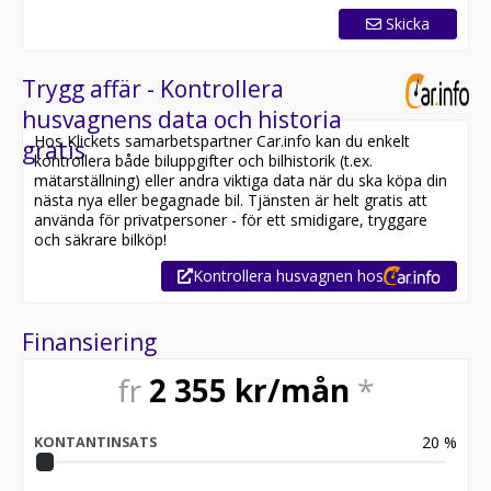
Servad & fukttestad enligt plan
Skicka
Uttagen 2021-05-27
Fukttestad enligt plan.
Trygg affär - Kontrollera
2022-06-14
husvagnens data och historia
2023-10-04
Hos Klickets samarbetspartner Car.info kan du enkelt
gratis
2024-08-27
kontrollera både biluppgifter och bilhistorik (t.ex.
mätarställning) eller andra viktiga data när du ska köpa din
Denna fina vagn står inte på vår anläggning så det är
nästa nya eller begagnade bil. Tjänsten är helt gratis att
endast bokade visningar. Ring eller maila oss.
använda för privatpersoner - för ett smidigare, tryggare
Vi tar inbyten samt kan hjälpa till med finansiering via
och säkrare bilköp!
santander, wasa kredit eller mymoney.
Kontrollera husvagnen hos
Med vänlig hälsning
Tom och Ronny
Finansiering
fr
2 355
kr/mån
*
20
%
KONTANTINSATS