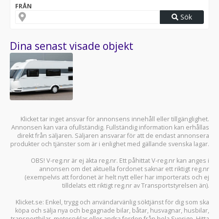
FRÅN
Sök
Dina senast visade objekt
Klicket tar inget ansvar för annonsens innehåll eller tillgänglighet.
Annonsen kan vara ofullständig. Fullständig information kan erhållas
direkt från säljaren. Säljaren ansvarar för att de endast annonsera
produkter och tjänster som är i enlighet med gällande svenska lagar.
OBS! V-reg.nr är ej äkta reg.nr. Ett påhittat V-reg.nr kan anges i
annonsen om det aktuella fordonet saknar ett riktigt reg.nr
(exempelvis att fordonet är helt nytt eller har importerats och ej
tilldelats ett riktigt reg.nr av Transportstyrelsen än).
Klicket.se
: Enkel, trygg och användarvänlig söktjänst för dig som ska
köpa och sälja
nya och begagnade bilar
,
båtar
,
husvagnar
,
husbilar
,
transportbilar
,
motorcyklar
eller andra fordon från hela Sverige. Hitta