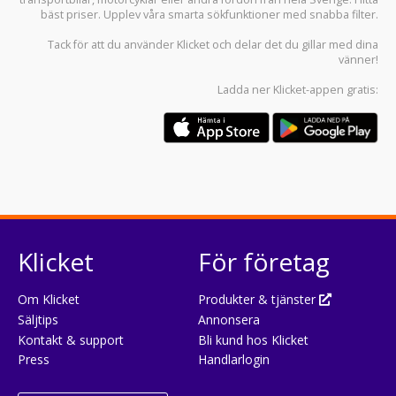
bäst priser. Upplev våra smarta sökfunktioner med snabba filter.
Tack för att du använder
Klicket
och delar det du gillar med dina
vänner!
Ladda ner
Klicket-appen
gratis:
Klicket
För företag
Om Klicket
Produkter & tjänster
Säljtips
Annonsera
Kontakt & support
Bli kund hos Klicket
Press
Handlarlogin