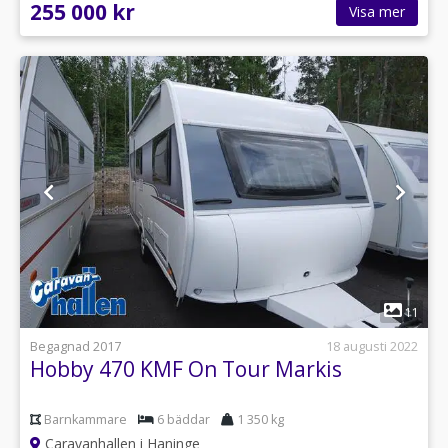
255 000 kr
Visa mer
1
11
Begagnad 2017
18 augusti 2022
Hobby 470 KMF On Tour Markis
Barnkammare
6 bäddar
1 350 kg
Caravanhallen i Haninge