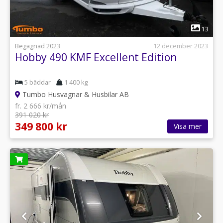
1
13
Begagnad 2023
12 december 2023
Hobby 490 KMF Excellent Edition
5 bäddar
1 400 kg
Tumbo Husvagnar & Husbilar AB
fr. 2 666 kr/mån
391 020 kr
349 800 kr
Visa mer