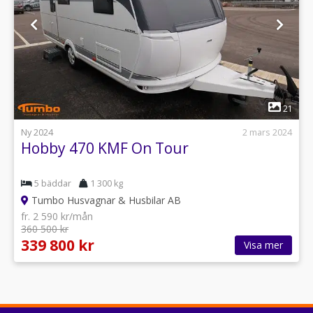
1
21
Ny 2024
2 mars 2024
Hobby 470 KMF On Tour
5 bäddar
1 300 kg
Tumbo Husvagnar & Husbilar AB
fr. 2 590 kr/mån
360 500 kr
339 800 kr
Visa mer