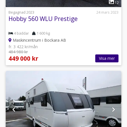
1
12
Begagnad 2023
24 mars 2023
Hobby 560 WLU Prestige
4 bäddar
1 600 kg
Maskincentrum i Bockara AB
fr. 3 422 kr/mån
484 980 kr
449 000 kr
Visa mer