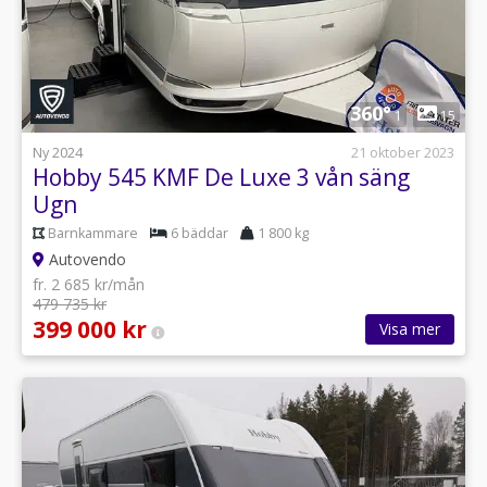
1
360°
1
15
Ny 2024
21 oktober 2023
Hobby 545 KMF De Luxe 3 vån säng
Ugn
Barnkammare
6 bäddar
1 800 kg
Autovendo
fr. 2 685 kr/mån
479 735 kr
399 000 kr
Visa mer