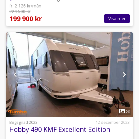
fr. 2 126 kr/mån
224 500 kr
199 900 kr
Visa mer
1
20
Begagnad 2023
12 december 2023
Hobby 490 KMF Excellent Edition