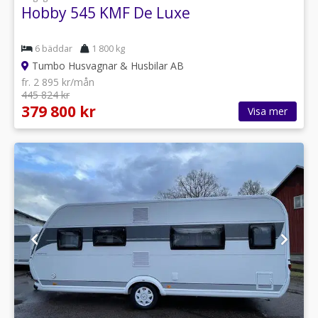
Hobby 545 KMF De Luxe
6 bäddar
1 800 kg
Tumbo Husvagnar & Husbilar AB
fr. 2 895 kr/mån
445 824 kr
379 800 kr
Visa mer