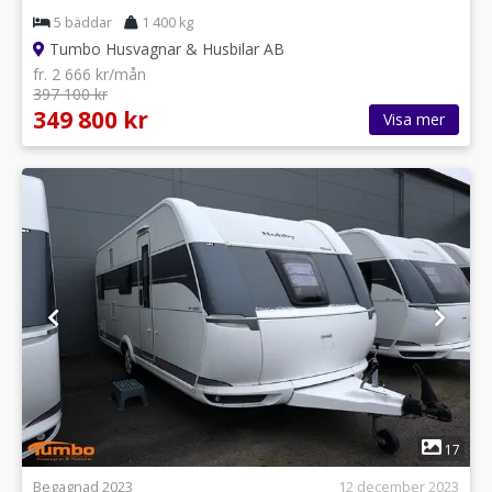
5 bäddar
1 400 kg
Tumbo Husvagnar & Husbilar AB
fr. 2 666 kr/mån
397 100 kr
349 800 kr
Visa mer
1
17
Begagnad 2023
12 december 2023