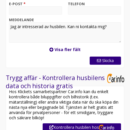
behagligt inomhusklimat även under sträng vinter.
E-POST
*
TELEFON
Smarta lösningar: Stort genomgående garage elektrisk
taksäng fram och Frankias unika Thermo-Guard-väggar
med 11 års täthetsgaranti. En bil som ännu luktar ny!
MEDDELANDE
Välkommen att ringa eller maila vid frågor eller kom in
till oss på Österbyväg i Visby Mån-fre 10-17. // Mathias
& Morten 0498-22 10 40 info@majasfritid.se
Visa fler fält
Skicka
Trygg affär - Kontrollera husbilens
data och historia gratis
Hos Klickets samarbetspartner Car.info kan du enkelt
kontrollera både biluppgifter och bilhistorik (t.ex.
mätarställning) eller andra viktiga data när du ska köpa din
nästa nya eller begagnade bil. Tjänsten är helt gratis att
använda för privatpersoner - för ett smidigare, tryggare
och säkrare bilköp!
Kontrollera husbilen hos