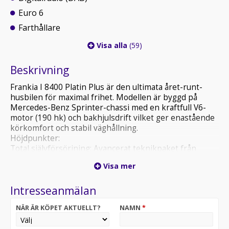
Euro 6
Farthållare
Visa alla
(59)
Beskrivning
Frankia I 8400 Platin Plus är den ultimata året-runt-
husbilen för maximal frihet. Modellen är byggd på
Mercedes-Benz Sprinter-chassi med en kraftfull V6-
motor (190 hk) och bakhjulsdrift vilket ger enastående
körkomfort och stabil väghållning.
Höjdpunkter:
Total självförsörjning: Avancerat teknikpaket från
Büttner Elektronik med solpaneler och 2x110 Ah
Visa mer
litiumbatterier och en 1 700W inverter som standard.
Lyxig boendemiljö: Stor loungegrupp rymligt vinkelkök
Intresseanmälan
och ett exklusivt baksystem med separat dusch och
toalett.
NÄR ÄR KÖPET AKTUELLT?
NAMN
*
Vinterkomfort: Vattenburen ALDE-värme i kombination
med Frankias patenterade dubbelgolv garanterar ett