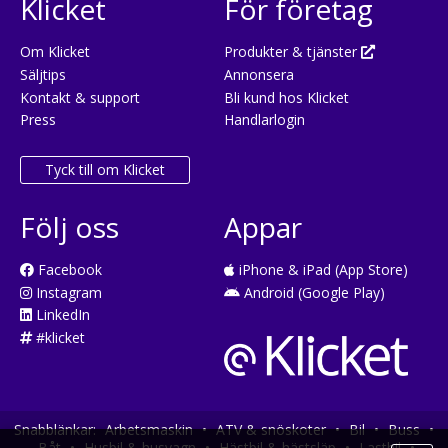
Klicket
För företag
Om Klicket
Produkter & tjänster
Säljtips
Annonsera
Kontakt & support
Bli kund hos Klicket
Press
Handlarlogin
Tyck till om Klicket
Följ oss
Appar
Facebook
iPhone & iPad (App Store)
Instagram
Android (Google Play)
LinkedIn
#klicket
Snabblänkar:
Arbetsmaskin
•
ATV & snöskoter
•
Bil
•
Buss
•
Båt
•
Husbil & husvagn
•
Hästbil & hästsläp
•
Lastbil
•