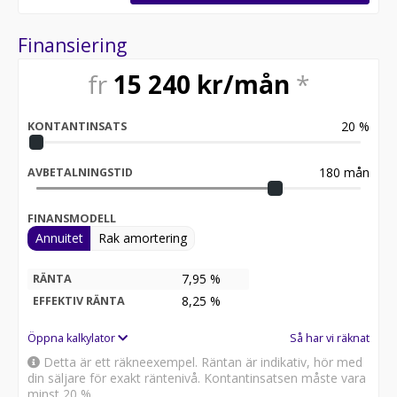
Finansiering
fr
15 240
kr/mån
*
20
%
KONTANTINSATS
180
mån
AVBETALNINGSTID
FINANSMODELL
Annuitet
Rak amortering
7,95 %
RÄNTA
8,25
%
EFFEKTIV RÄNTA
Öppna kalkylator
Så har vi räknat
Detta är ett räkneexempel. Räntan är indikativ, hör med
din säljare för exakt räntenivå. Kontantinsatsen måste vara
minst 20 %.