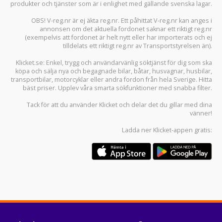
produkter och tjänster som är i enlighet med gällande svenska lagar.
OBS! V-reg.nr är ej äkta reg.nr. Ett påhittat V-reg.nr kan anges i
annonsen om det aktuella fordonet saknar ett riktigt reg.nr
(exempelvis att fordonet är helt nytt eller har importerats och ej
tilldelats ett riktigt reg.nr av Transportstyrelsen än).
Klicket.se
: Enkel, trygg och användarvänlig söktjänst för dig som ska
köpa och sälja
nya och begagnade bilar
,
båtar
,
husvagnar
,
husbilar
,
transportbilar
,
motorcyklar
eller andra fordon från hela Sverige. Hitta
bäst priser. Upplev våra smarta sökfunktioner med snabba filter.
Tack för att du använder
Klicket
och delar det du gillar med dina
vänner!
Ladda ner
Klicket-appen
gratis: