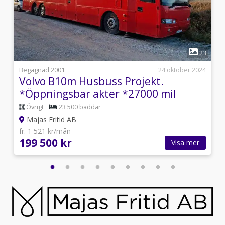
1
9
23
6
Begagnad 2001
24 oktober 2024
Volvo B10m Husbuss Projekt.
*Öppningsbar akter *27000 mil
Övrigt
23 500 bäddar
Majas Fritid AB
fr. 1 521 kr/mån
199 500 kr
Visa mer