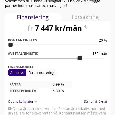
Välkommen till Tumbo Husvagnar & Husbilar – din trygga
partner inom husbilar och husvagnar!
Försäkring
Finansiering
fr
7 447
kr/mån
*
20
%
KONTANTINSATS
180
mån
AVBETALNINGSTID
FINANSMODELL
Annuitet
Rak amortering
5,99 %
RÄNTA
6,30
%
EFFEKTIV RÄNTA
Öppna kalkylator
Så har vi räknat
Detta är ett räkneexempel. Räntan är indikativ, hör med
din säljare för exakt räntenivå. Kontantinsatsen måste vara