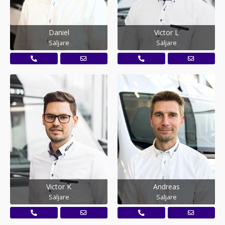
Daniel
Victor L
Säljare
Säljare
Victor K
Andreas
Säljare
Säljare