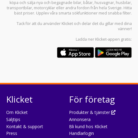
köpa och sälja
nya och begagnade bilar
,
båtar
,
husvagnar
,
husbilar
,
transportbilar
,
motorcyklar
eller andra fordon från hela Sverige. Hitta
bäst priser. Upplev våra smarta sökfunktioner med snabba filter.
Tack för att du använder
Klicket
och delar det du gillar med dina
vänner!
Ladda ner
Klicket-appen
gratis:
Klicket
För företag
Om Klicket
Produkter & tjänster
Säljtips
Annonsera
Kontakt & support
Bli kund hos Klicket
Press
Handlarlogin