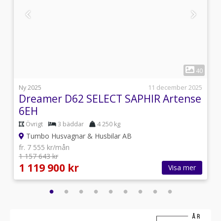
1
1
40
s
Ny 2025
11 december 2025
Dreamer D62 SELECT SAPHIR Artense
6EH
Övrigt
3 bäddar
4 250 kg
Tumbo Husvagnar & Husbilar AB
fr. 7 555 kr/mån
1 157 643 kr
1 119 900 kr
Visa mer