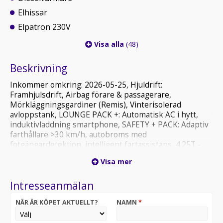
Elhissar
Elpatron 230V
Visa alla
(48)
Beskrivning
Inkommer omkring: 2026-05-25, Hjuldrift:
Framhjulsdrift, Airbag förare & passagerare,
Mörkläggningsgardiner (Remis), Vinterisolerad
avloppstank, LOUNGE PACK +: Automatisk AC i hytt,
induktivladdning smartphone, SAFETY + PACK: Adaptiv
farthållare >30 km/h, autobroms med
fotgängardetektion, intelligent fartassistans, 4.25T -
HEAVY DUTY (från 140 hk manuell 3, TRUMA Combi 6
Visa mer
EH DIESEL (diesel + el) värmare med höghöjdssats och
CP PLUS kontrollpanel för värme (istället för COMBI 4)
Intresseanmälan
NÄR ÄR KÖPET AKTUELLT?
NAMN
*