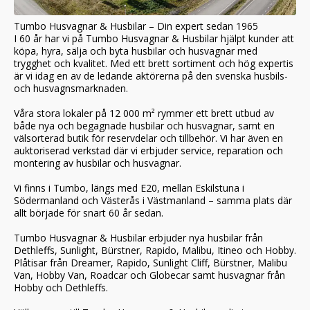
Tumbo Husvagnar & Husbilar – Din expert sedan 1965
I 60 år har vi på Tumbo Husvagnar & Husbilar hjälpt kunder att
köpa, hyra, sälja och byta husbilar och husvagnar med
trygghet och kvalitet. Med ett brett sortiment och hög expertis
är vi idag en av de ledande aktörerna på den svenska husbils-
och husvagnsmarknaden.
Våra stora lokaler på 12 000 m² rymmer ett brett utbud av
både nya och begagnade husbilar och husvagnar, samt en
välsorterad butik för reservdelar och tillbehör. Vi har även en
auktoriserad verkstad där vi erbjuder service, reparation och
montering av husbilar och husvagnar.
Vi finns i Tumbo, längs med E20, mellan Eskilstuna i
Södermanland och Västerås i Västmanland – samma plats där
allt började för snart 60 år sedan.
Tumbo Husvagnar & Husbilar erbjuder nya husbilar från
Dethleffs, Sunlight, Bürstner, Rapido, Malibu, Itineo och Hobby.
Plåtisar från Dreamer, Rapido, Sunlight Cliff, Bürstner, Malibu
Van, Hobby Van, Roadcar och Globecar samt husvagnar från
Hobby och Dethleffs.