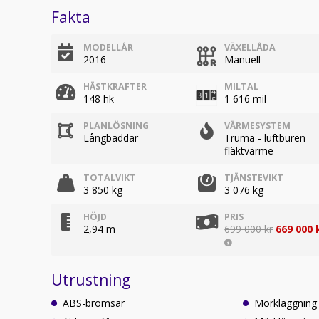
Fakta
MODELLÅR
VÄXELLÅDA
2016
Manuell
HÄSTKRAFTER
MILTAL
148 hk
1 616 mil
PLANLÖSNING
VÄRMESYSTEM
Långbäddar
Truma - luftburen
fläktvärme
TOTALVIKT
TJÄNSTEVIKT
3 850 kg
3 076 kg
HÖJD
PRIS
2,94 m
699 000 kr
669 000 
Utrustning
ABS-bromsar
Mörkläggning 