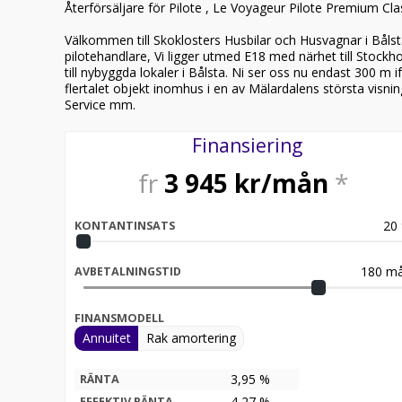
Återförsäljare för Pilote , Le Voyageur Pilote Premium Cla
Välkommen till Skoklosters Husbilar och Husvagnar i Bålsta
pilotehandlare, Vi ligger utmed E18 med närhet till Stockho
till nybyggda lokaler i Bålsta. Ni ser oss nu endast 300 m 
flertalet objekt inomhus i en av Mälardalens största visnin
Service mm.
Finansiering
fr
3 945
kr/mån
*
20
KONTANTINSATS
180
må
AVBETALNINGSTID
FINANSMODELL
Annuitet
Rak amortering
3,95 %
RÄNTA
4,27
%
EFFEKTIV RÄNTA