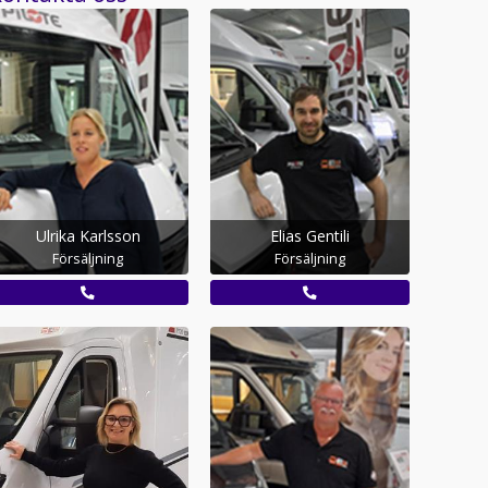
Ulrika Karlsson
Elias Gentili
Försäljning
Försäljning