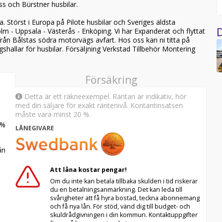
ss och Bürstner husbilar.
. Störst i Europa på Pilote husbilar och Sveriges äldsta
D
lm - Uppsala - Västerås - Enköping. Vi har Expanderat och flyttat
ifrån Bålstas södra motorvägs avfart. Hos oss kan ni titta på
gshallar för husbilar. Försäljning Verkstad Tillbehör Montering
Försäkring
Detta är ett räkneexempel. Räntan är indikativ, hör
med din säljare för exakt räntenivå. Kontantinsatsen
måste vara minst 20 %.
%
LÅNEGIVARE
n
Att låna kostar pengar!
Om du inte kan betala tillbaka skulden i tid riskerar
du en betalningsanmärkning. Det kan leda till
svårigheter att få hyra bostad, teckna abonnemang
och få nya lån. För stöd, vänd dig till budget- och
skuldrådgivningen i din kommun. Kontaktuppgifter