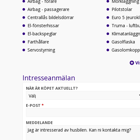
Airbag - förare
Mörkläggning 
Airbag - passagerare
Pilotstolar
Centrallås bildelsdörrar
Euro 5 (eurok
El-fönsterhissar
Truma - luftb
El-backspeglar
Klimatanläggni
Farthållare
Gasolflaska
Servostyrning
Gasolomkopp
Vi
Intresseanmälan
NÄR ÄR KÖPET AKTUELLT?
E-POST
*
MEDDELANDE