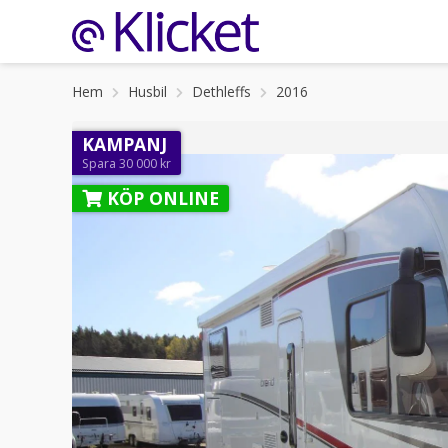
Hem
Husbil
Dethleffs
2016
KAMPANJ
Spara 30 000 kr
KÖP ONLINE