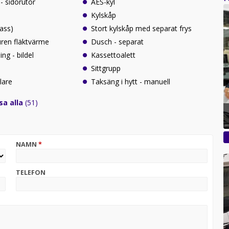
- sidorutor
AES-kyl
Kylskåp
lass)
Stort kylskåp med separat frys
uren fläktvärme
Dusch - separat
ng - bildel
Kassettoalett
Sittgrupp
lare
Taksäng i hytt - manuell
sa alla
(51)
NAMN
*
TELEFON