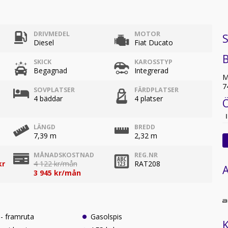
DRIVMEDEL
MOTOR
S
Diesel
Fiat Ducato
SKICK
KAROSSTYP
Begagnad
Integrerad
M
7
SOVPLATSER
FÄRDPLATSER
4 bäddar
4 platser
LÄNGD
BREDD
7,39 m
2,32 m
MÅNADSKOSTNAD
REG.NR
kr
4 122 kr/mån
RAT208
A
3 945 kr/mån
- framruta
Gasolspis
K