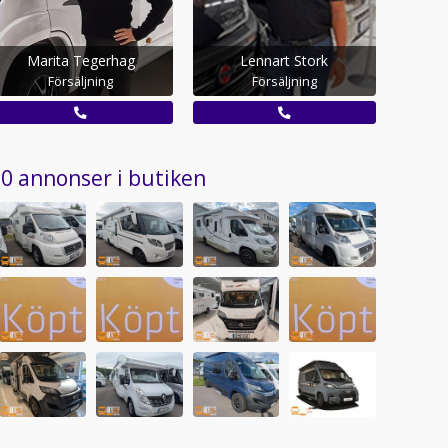
Marita Tegerhag
Lennart Stork
Försäljning
Försäljning
0 annonser i butiken