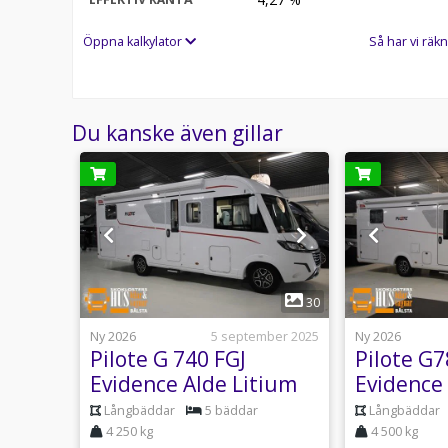
Öppna kalkylator
Så har vi räkn
Du kanske även gillar
1
26
30
25 juni
Ny 2026
5 september 2025
Ny 2026
Pilote G 740 FGJ
Pilote G7
Evidence Alde Litium
Evidence
ben
180hk Automa
Litium A
Långbäddar
5 bäddar
Långbäddar
4 250 kg
4 500 kg