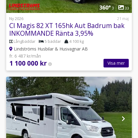
1
360°
3
33
Ny 2026
21 maj
CI Magis 82 XT 165hk Aut Badrum bak
INKOMMANDE Ränta 3,95%
Långbäddar
5 bäddar
4 100 kg
Lindströms Husbilar & Husvagnar AB
fr. 6 487 kr/mån
1 100 000 kr
Visa mer