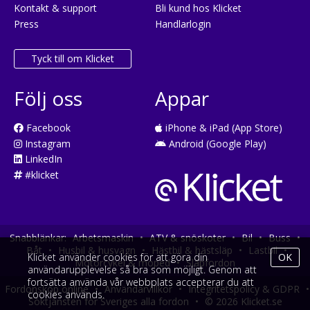
Kontakt & support
Bli kund hos Klicket
Press
Handlarlogin
Tyck till om Klicket
Följ oss
Appar
Facebook
iPhone & iPad (App Store)
Instagram
Android (Google Play)
LinkedIn
#klicket
Snabblänkar:
Arbetsmaskin
•
ATV & snöskoter
•
Bil
•
Buss
•
Båt
•
Husbil & husvagn
•
Hästbil & hästsläp
•
Lastbil
•
Klicket använder cookies för att göra din
OK
Motorcykel & moped
•
Släpfordon
användarupplevelse så bra som möjligt. Genom att
fortsätta använda vår webbplats accepterar du att
Fordonsköp online
•
Användarvillkor
•
Integritetspolicy & GDPR
•
cookies används.
Söktjänsten för Sveriges alla fordon
•
© 2026 Klicket.se