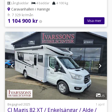
Långbäddar
4 bäddar
4 100 kg
Caravanhallen i Haninge
fr. 7 329 kr/mån
1 104 900 kr
Visa mer
1
25
Begagnad 2025
1 april
CI Magis 82 XT / Enkelsängar / Alde /