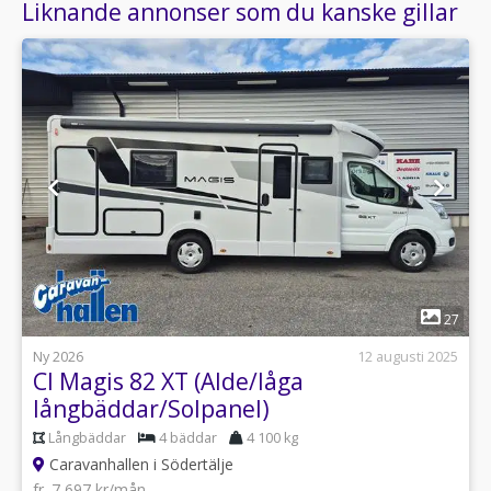
Liknande annonser som du kanske gillar
1
27
Ny 2026
12 augusti 2025
CI Magis 82 XT (Alde/låga
långbäddar/Solpanel)
Långbäddar
4 bäddar
4 100 kg
Caravanhallen i Södertälje
fr. 7 697 kr/mån