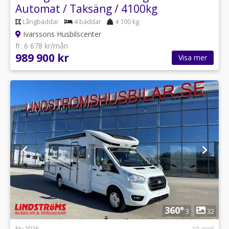
Automat / Taksäng / 4100kg
Långbäddar
4 bäddar
4 100 kg
Ivarssons Husbilscenter
fr. 6 678 kr/mån
989 900 kr
Visa mer
1
360°
3
32
Ny 2026
10 april