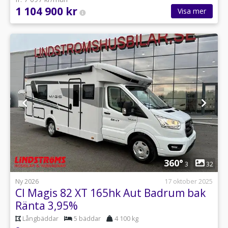
1 104 900 kr
Visa mer
1
360°
3
32
Ny 2026
17 oktober 2025
CI Magis 82 XT 165hk Aut Badrum bak
Ränta 3,95%
Långbäddar
5 bäddar
4 100 kg