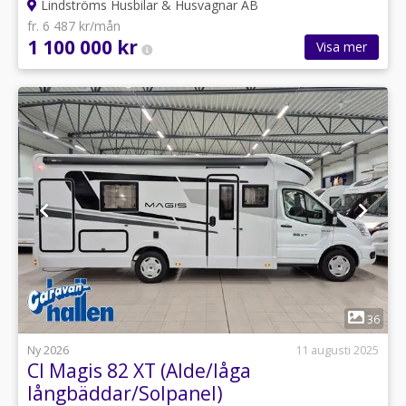
Lindströms Husbilar & Husvagnar AB
fr. 6 487 kr/mån
1 100 000 kr
Visa mer
1
36
Ny 2026
11 augusti 2025
CI Magis 82 XT (Alde/låga
långbäddar/Solpanel)