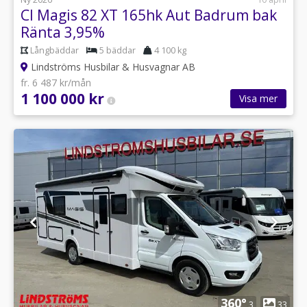
CI Magis 82 XT 165hk Aut Badrum bak
Ränta 3,95%
Långbäddar
5 bäddar
4 100 kg
Lindströms Husbilar & Husvagnar AB
fr. 6 487 kr/mån
1 100 000 kr
Visa mer
1
360°
3
33