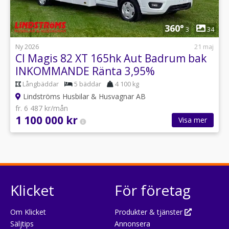
1
360°
3
34
Ny 2026
21 maj
CI Magis 82 XT 165hk Aut Badrum bak
INKOMMANDE Ränta 3,95%
Långbäddar
5 bäddar
4 100 kg
Lindströms Husbilar & Husvagnar AB
fr. 6 487 kr/mån
1 100 000 kr
Visa mer
Klicket
För företag
Om Klicket
Produkter & tjänster
Säljtips
Annonsera