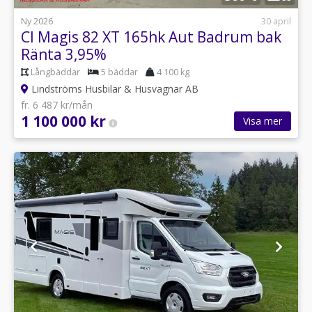
Ny 2026
30 april
CI Magis 82 XT 165hk Aut Badrum bak
Ränta 3,95%
Långbäddar
5 bäddar
4 100 kg
Lindströms Husbilar & Husvagnar AB
fr. 6 487 kr/mån
1 100 000 kr
Visa mer