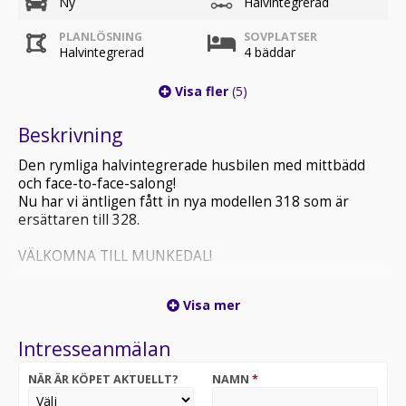
Ny
Halvintegrerad
PLANLÖSNING
SOVPLATSER
Halvintegrerad
4 bäddar
Visa fler
(5)
Beskrivning
Den rymliga halvintegrerade husbilen med mittbädd
och face-to-face-salong!
Nu har vi äntligen fått in nya modellen 318 som är
ersättaren till 328.
VÄLKOMNA TILL MUNKEDAL!
318 Graphite Edition M26 - Ford
Visa mer
Face-to-Face Sittgrupp
165hk AUTOMAT Långbädd
Intresseanmälan
Qeen bed
NÄR ÄR KÖPET AKTUELLT?
NAMN
*
Pack Connect