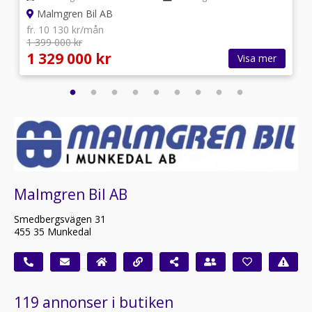
långbäddar lång bädd AUT 337ga 337 ga Chausson 777
Malmgren Bil AB
777GA 787 787 Pössl
fr. 10 130 kr/mån
Vanlife Husbil Sun Living Adria Weinsberg Dethleffs
1 399 000 kr
Knaus Burstner Bürstner Hobby Roller Team Pilote
1 329 000 kr
Visa mer
Pössl Hymer Rapido McLouis TEC McLouis Kabe
husbilar Ci
Malmgren Bil AB
Smedbergsvägen 31
455 35 Munkedal
119 annonser i butiken