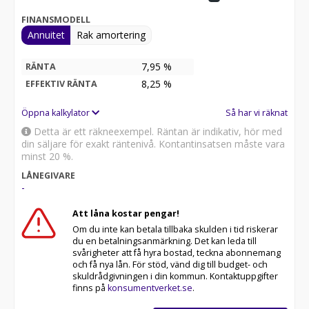
Vitt chassi
FINANSMODELL
Automatiskl AC i förarhytten
Annuitet
Rak amortering
Dubbla airbags
Elstyrd parkeringbroms
7,95 %
RÄNTA
Fix and go
8,25
%
EFFEKTIV RÄNTA
Svängbara förarhyttsäten, justerbara i höjdled med
dubbla armstöd
Öppna kalkylator
Så har vi räknat
Förarsätesöverdrag matchat med tyget i bodelen
Elbackspeglar
Detta är ett räkneexempel. Räntan är indikativ, hör med
Farthållare + hastighetsbegränsare
din säljare för exakt räntenivå. Kontantinsatsen måste vara
ESP
minst 20 %.
START & STOP
LÅNEGIVARE
Isolering dörrsteg
-
Panorama sky-roof
Panorama takfönster (eller 2 takfönster)
Att låna kostar pengar!
Gardin förarplats/bodel
Om du inte kan betala tillbaka skulden i tid riskerar
Dubbelglasfönster med rullgardin/myggnät
du en betalningsanmärkning. Det kan leda till
Gardiner
svårigheter att få hyra bostad, teckna abonnemang
och få nya lån. För stöd, vänd dig till budget- och
Dämpade gångjärn för skåp
skuldrådgivningen i din kommun. Kontaktuppgifter
USB-uttag/USB-C
finns på
konsumentverket.se
.
Externt vattenintag
IRP-strukturen: Glasfiberarmerad polyester i tak. golv.