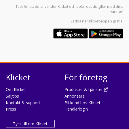
Tack för att du använder
Klicket
och delar det du gillar med dina
vänner!
Ladda ner
Klicket-appen
gratis:
Klicket
För företag
Om Klicket
Produkter & tjänster
Säljtips
Annonsera
Kontakt & support
Bli kund hos Klicket
Press
Handlarlogin
Tyck till om Klicket