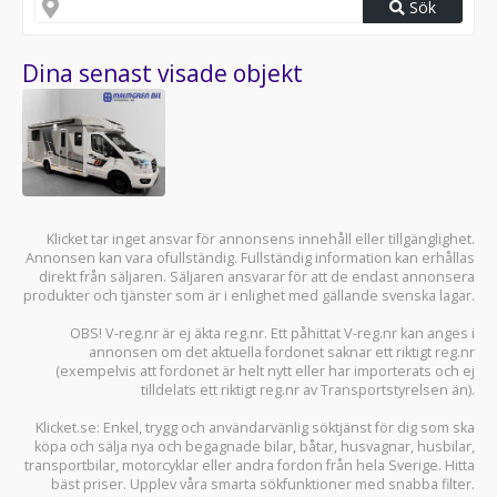
Sök
Dina senast visade objekt
Klicket tar inget ansvar för annonsens innehåll eller tillgänglighet.
Annonsen kan vara ofullständig. Fullständig information kan erhållas
direkt från säljaren. Säljaren ansvarar för att de endast annonsera
produkter och tjänster som är i enlighet med gällande svenska lagar.
OBS! V-reg.nr är ej äkta reg.nr. Ett påhittat V-reg.nr kan anges i
annonsen om det aktuella fordonet saknar ett riktigt reg.nr
(exempelvis att fordonet är helt nytt eller har importerats och ej
tilldelats ett riktigt reg.nr av Transportstyrelsen än).
Klicket.se
: Enkel, trygg och användarvänlig söktjänst för dig som ska
köpa och sälja
nya och begagnade bilar
,
båtar
,
husvagnar
,
husbilar
,
transportbilar
,
motorcyklar
eller andra fordon från hela Sverige. Hitta
bäst priser. Upplev våra smarta sökfunktioner med snabba filter.