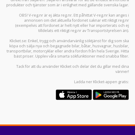
produkter och tjänster som är i enlighet med gällande svenska lagar.
OBS! V-reg.nr är ej äkta reg.nr. Ett påhittat V-reg.nr kan anges i
annonsen om det aktuella fordonet saknar ett riktigt reg.nr
(exempelvis att fordonet är helt nytt eller har importerats och ej
tilldelats ett riktigt reg.nr av Transportstyrelsen än).
Klicket.se
: Enkel, trygg och användarvänlig söktjänst för dig som ska
köpa och sälja
nya och begagnade bilar
,
båtar
,
husvagnar
,
husbilar
,
transportbilar
,
motorcyklar
eller andra fordon från hela Sverige. Hitta
bäst priser. Upplev våra smarta sökfunktioner med snabba filter.
Tack för att du använder
Klicket
och delar det du gillar med dina
vänner!
Ladda ner
Klicket-appen
gratis: