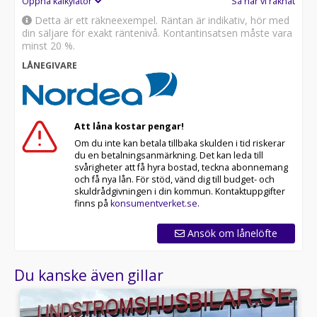
Öppna kalkylator
Så har vi räknat
Detta är ett räkneexempel. Räntan är indikativ, hör med
din säljare för exakt räntenivå. Kontantinsatsen måste vara
minst 20 %.
LÅNEGIVARE
Att låna kostar pengar!
Om du inte kan betala tillbaka skulden i tid riskerar
du en betalningsanmärkning. Det kan leda till
svårigheter att få hyra bostad, teckna abonnemang
och få nya lån. För stöd, vänd dig till budget- och
skuldrådgivningen i din kommun. Kontaktuppgifter
finns på
konsumentverket.se
.
Ansök om lånelöfte
Du kanske även gillar