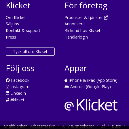
Klicket
För företag
Om Klicket
Produkter & tjänster
Säljtips
Annonsera
Kontakt & support
Bli kund hos Klicket
Press
Handlarlogin
Tyck till om Klicket
Följ oss
Appar
Facebook
iPhone & iPad (App Store)
Instagram
Android (Google Play)
LinkedIn
#klicket
Snabblänkar:
Arbetsmaskin
•
ATV & snöskoter
•
Bil
•
Buss
•