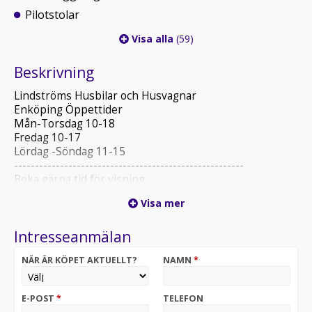
Pilotstolar
Visa alla
(59)
Beskrivning
Lindströms Husbilar och Husvagnar
Enköping Öppettider
Mån-Torsdag 10-18
Fredag 10-17
Lördag -Söndag 11-15
-------------------------------------------------------
Boka gärna tid för visning
Vi erbjuder även uppställningsplatser!
Visa mer
Varmt välkomna!
Intresseanmälan
NÄR ÄR KÖPET AKTUELLT?
NAMN
*
E-POST
*
TELEFON