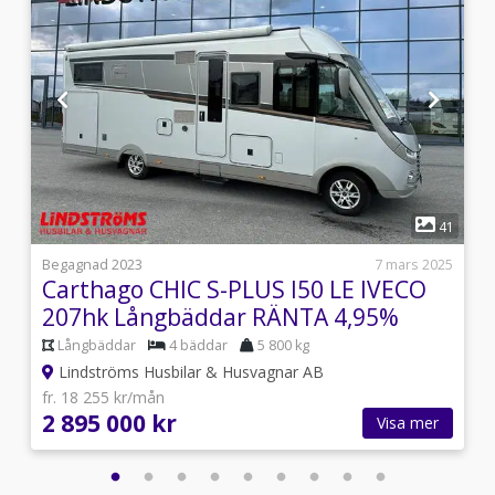
1
1
41
i
Begagnad 2023
7 mars 2025
Carthago CHIC S-PLUS I50 LE IVECO
207hk Långbäddar RÄNTA 4,95%
Långbäddar
4 bäddar
5 800 kg
Lindströms Husbilar & Husvagnar AB
fr. 18 255 kr/mån
2 895 000 kr
Visa mer