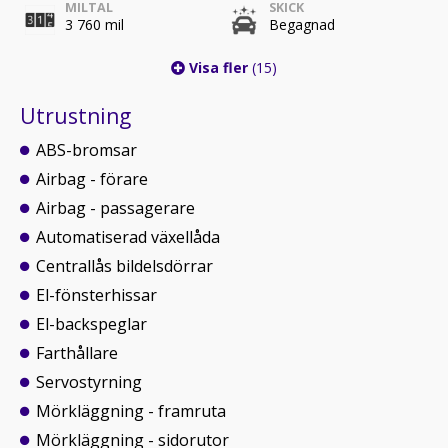
MILTAL
SKICK
3 760 mil
Begagnad
Visa fler
(15)
Utrustning
ABS-bromsar
Airbag - förare
Airbag - passagerare
Automatiserad växellåda
Centrallås bildelsdörrar
El-fönsterhissar
El-backspeglar
Farthållare
Servostyrning
Mörkläggning - framruta
Mörkläggning - sidorutor