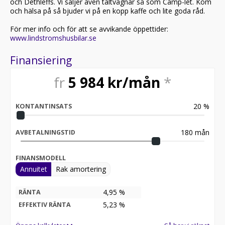
och Dethleffs. Vi säljer även tältvagnar så som Camp-let. Kom
och hälsa på så bjuder vi på en kopp kaffe och lite goda råd.
För mer info och för att se avvikande öppettider:
www.lindstromshusbilar.se
Finansiering
fr
5 984
kr/mån
*
20
%
KONTANTINSATS
180
mån
AVBETALNINGSTID
FINANSMODELL
Annuitet
Rak amortering
4,95 %
RÄNTA
5,23
%
EFFEKTIV RÄNTA