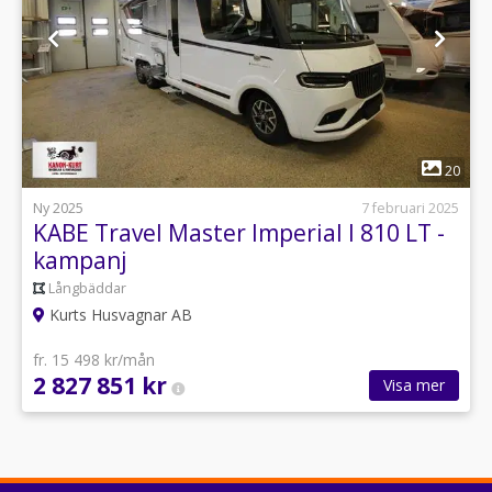
1
20
Ny 2025
7 februari 2025
KABE Travel Master Imperial I 810 LT -
kampanj
Långbäddar
Kurts Husvagnar AB
fr. 15 498 kr/mån
2 827 851 kr
Visa mer