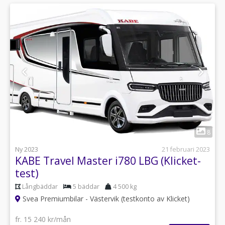
1
8
Ny 2023
21 februari 2023
KABE Travel Master i780 LBG (Klicket-
test)
Långbäddar
5 bäddar
4 500 kg
Svea Premiumbilar - Västervik (testkonto av Klicket)
fr. 15 240 kr/mån