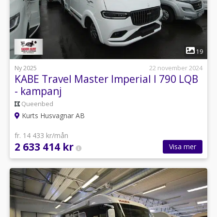
1
19
Ny 2025
22 november 2024
KABE Travel Master Imperial I 790 LQB
- kampanj
Queenbed
Kurts Husvagnar AB
fr. 14 433 kr/mån
2 633 414 kr
Visa mer