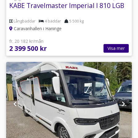
KABE Travelmaster Imperial I 810 LGB
Långbäddar
4 bäddar
5 500 kg
Caravanhallen i Haninge
fr. 20 182 kr/mån
2 399 500 kr
Visa mer