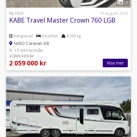
1
17
Ny 2024
16 augusti 2024
KABE Travel Master Crown 760 LGB
Integrerad
4 bäddar
4 500 kg
NIBO Caravan AB
fr. 15 694 kr/mån
2 209 103 kr
2 059 000 kr
Visa mer