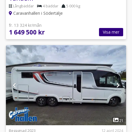
Långbäddar
4 bäddar
5 000 kg
Caravanhallen i Södertälje
fr. 13 324 kr/mån
1 649 500 kr
Visa mer
1
21
Begagnad 2023
12 april 2024