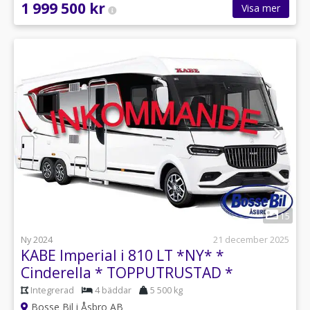
1 999 500 kr
Visa mer
1
15
Ny 2024
21 december 2025
KABE Imperial i 810 LT *NY* *
Cinderella * TOPPUTRUSTAD *
Integrerad
4 bäddar
5 500 kg
Bosse Bil i Åsbro AB