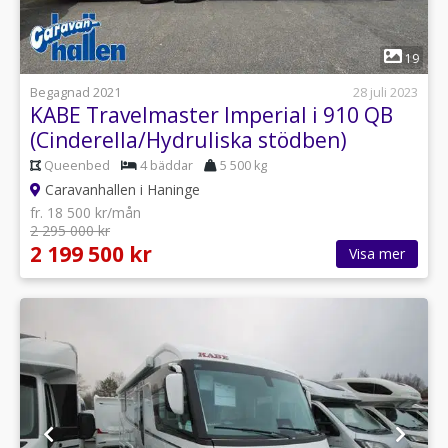
1
19
Begagnad 2021
28 juli 2023
KABE Travelmaster Imperial i 910 QB
(Cinderella/Hydruliska stödben)
Queenbed
4 bäddar
5 500 kg
Caravanhallen i Haninge
fr. 18 500 kr/mån
2 295 000 kr
2 199 500 kr
Visa mer