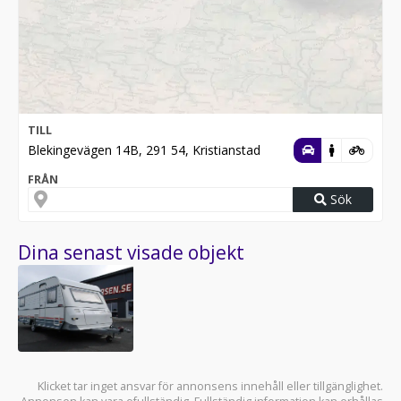
TILL
Blekingevägen 14B, 291 54, Kristianstad
FRÅN
Sök
Dina senast visade objekt
Klicket tar inget ansvar för annonsens innehåll eller tillgänglighet.