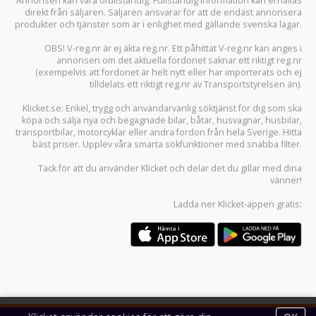
Annonsen kan vara ofullständig. Fullständig information kan erhållas
direkt från säljaren. Säljaren ansvarar för att de endast annonsera
produkter och tjänster som är i enlighet med gällande svenska lagar.
OBS! V-reg.nr är ej äkta reg.nr. Ett påhittat V-reg.nr kan anges i
annonsen om det aktuella fordonet saknar ett riktigt reg.nr
(exempelvis att fordonet är helt nytt eller har importerats och ej
tilldelats ett riktigt reg.nr av Transportstyrelsen än).
Klicket.se
: Enkel, trygg och användarvänlig söktjänst för dig som ska
köpa och sälja
nya och begagnade bilar
,
båtar
,
husvagnar
,
husbilar
,
transportbilar
,
motorcyklar
eller andra fordon från hela Sverige. Hitta
bäst priser. Upplev våra smarta sökfunktioner med snabba filter.
Tack för att du använder
Klicket
och delar det du gillar med dina
vänner!
Ladda ner
Klicket-appen
gratis: