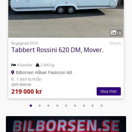
1
5
18
7
Begagnad 2016
30 juni
Tabbert Rossini 620 DM, Mover.
4 bäddar
2 000 kg
Bilbörsen Håkan Paulsson AB
fr. 1 669 kr/mån
269 000 kr
219 000 kr
Visa mer