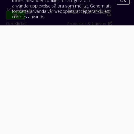
Klicket använder cookies för att göra din
OK
användarupplevelse så bra som möjligt. Genom att
Klicket
För företag
fortsätta använda vår webbplats accepterar du att
cookies används.
Om Klicket
Produkter & tjänster
Säljtips
Annonsera
Kontakt & support
Bli kund hos Klicket
Press
Handlarlogin
Tyck till om Klicket
Följ oss
Appar
Facebook
iPhone & iPad (App Store)
Instagram
Android (Google Play)
LinkedIn
#klicket