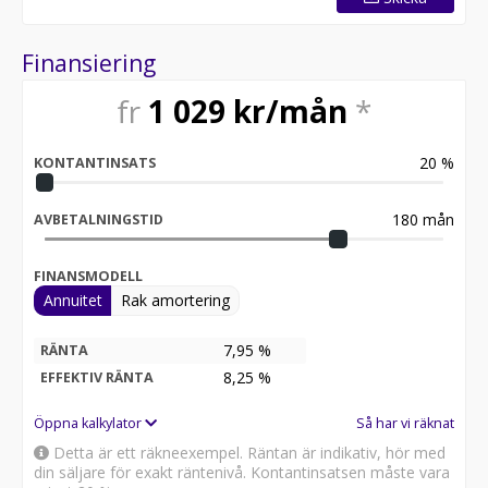
Finansiering
fr
1 029
kr/mån
*
20
%
KONTANTINSATS
180
mån
AVBETALNINGSTID
FINANSMODELL
Annuitet
Rak amortering
7,95 %
RÄNTA
8,25
%
EFFEKTIV RÄNTA
Öppna kalkylator
Så har vi räknat
Detta är ett räkneexempel. Räntan är indikativ, hör med
din säljare för exakt räntenivå. Kontantinsatsen måste vara