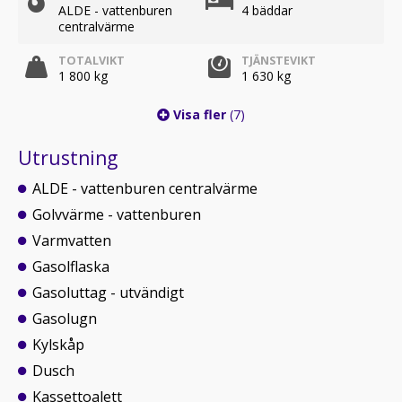
ALDE - vattenburen
4 bäddar
centralvärme
TOTALVIKT
TJÄNSTEVIKT
1 800 kg
1 630 kg
Visa fler
(7)
Utrustning
ALDE - vattenburen centralvärme
Golvvärme - vattenburen
Varmvatten
Gasolflaska
Gasoluttag - utvändigt
Gasolugn
Kylskåp
Dusch
Kassettoalett