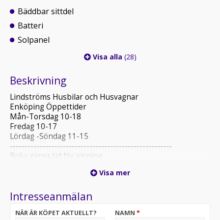
Bäddbar sittdel
Batteri
Solpanel
Visa alla
(28)
Beskrivning
Lindströms Husbilar och Husvagnar
Enköping Öppettider
Mån-Torsdag 10-18
Fredag 10-17
Lördag -Söndag 11-15
-------------------------------------------------------
Boka gärna tid för visning
Vi erbjuder även uppställningsplatser!
Visa mer
Varmt välkomna!
Intresseanmälan
NÄR ÄR KÖPET AKTUELLT?
NAMN
*