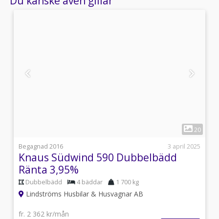
Du kanske även gillar
1
1
20
i
Begagnad 2016
3 april 2025
Knaus Südwind 590 Dubbelbädd
Ränta 3,95%
Dubbelbädd
4 bäddar
1 700 kg
Lindströms Husbilar & Husvagnar AB
fr. 2 362 kr/mån