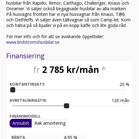
husbilar från Rapido, Rimor, Carthago, Challenger, Knaus och
Dreamer. Vi säljer också begagnade husbilar av alla märken.
På husvagns fronten har vi nya husvagnar från Knaus, T@b
och Dethleffs. Vi säljer även tältvagnar så som Camp-let. Kom
och hälsa på så bjuder vi på en kopp kaffe och lite goda råd.
För mer info och för att se avvikande öppettider:
www.lindstromshusbilar.se
Finansiering
fr
2 785
kr/mån
*
20
%
KONTANTINSATS
120
mån
AVBETALNINGSTID
FINANSMODELL
Annuitet
Rak amortering
4,95 %
RÄNTA