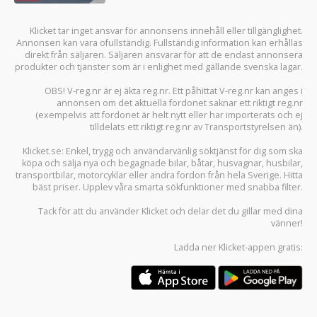
Klicket tar inget ansvar för annonsens innehåll eller tillgänglighet.
Annonsen kan vara ofullständig. Fullständig information kan erhållas
direkt från säljaren. Säljaren ansvarar för att de endast annonsera
produkter och tjänster som är i enlighet med gällande svenska lagar.
OBS! V-reg.nr är ej äkta reg.nr. Ett påhittat V-reg.nr kan anges i
annonsen om det aktuella fordonet saknar ett riktigt reg.nr
(exempelvis att fordonet är helt nytt eller har importerats och ej
tilldelats ett riktigt reg.nr av Transportstyrelsen än).
Klicket.se
: Enkel, trygg och användarvänlig söktjänst för dig som ska
köpa och sälja
nya och begagnade bilar
,
båtar
,
husvagnar
,
husbilar
,
transportbilar
,
motorcyklar
eller andra fordon från hela Sverige. Hitta
bäst priser. Upplev våra smarta sökfunktioner med snabba filter.
Tack för att du använder
Klicket
och delar det du gillar med dina
vänner!
Ladda ner
Klicket-appen
gratis: