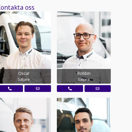
ontakta oss
Oscar
Robbin
Säljare
Säljare