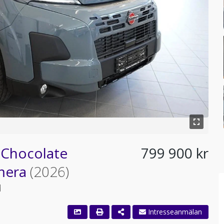
 Chocolate
799 900 kr
amera
(2026)
d