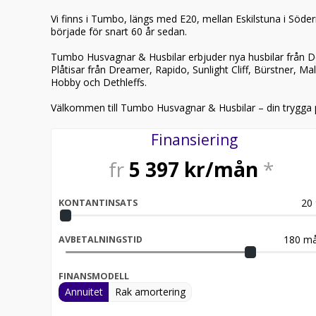
Vi finns i Tumbo, längs med E20, mellan Eskilstuna i Söd
började för snart 60 år sedan.
Tumbo Husvagnar & Husbilar erbjuder nya husbilar från Det
Plåtisar från Dreamer, Rapido, Sunlight Cliff, Bürstner, 
Hobby och Dethleffs.
Välkommen till Tumbo Husvagnar & Husbilar – din trygga 
Finansiering
fr
5 397
kr/mån
*
20
KONTANTINSATS
180
må
AVBETALNINGSTID
FINANSMODELL
Annuitet
Rak amortering