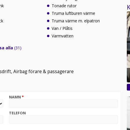
nk
Tonade rutor
K
Truma luftburen värme
ck
Truma värme m. elpatron
Van / Plåtis
Varmvatten
sa alla
(31)
drift, Airbag förare & passagerare
NAMN
*
TELEFON