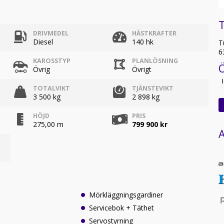
DRIVMEDEL
HÄSTKRAFTER
Diesel
140 hk
T
6
KAROSSTYP
PLANLÖSNING
Övrig
Övrigt
TOTALVIKT
TJÄNSTEVIKT
3 500 kg
2 898 kg
HÖJD
PRIS
275,00 m
799 900 kr
A
Mörkläggningsgardiner
Servicebok + Täthet
Servostyrning