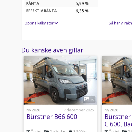
5,99 %
RÄNTA
6,35
%
EFFEKTIV RÄNTA
Öppna kalkylator
Så har vi räkn
Du kanske även gillar
1
17
29
2 februari
Ny 2026
7 december 2025
Ny 2026
mpeo
Bürstner B66 600
Bürstner
C 600, B
ell
Creme
500 kg
Övrigt
2 bäddar
3 500 kg
Övrigt
2 