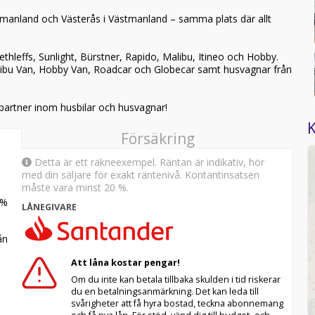
ermanland och Västerås i Västmanland – samma plats där allt
hleffs, Sunlight, Bürstner, Rapido, Malibu, Itineo och Hobby.
Malibu Van, Hobby Van, Roadcar och Globecar samt husvagnar från
partner inom husbilar och husvagnar!
K
Försäkring
Detta är ett räkneexempel. Räntan är indikativ, hör
med din säljare för exakt räntenivå. Kontantinsatsen
måste vara minst 20 %.
%
LÅNEGIVARE
n
Att låna kostar pengar!
Om du inte kan betala tillbaka skulden i tid riskerar
du en betalningsanmärkning. Det kan leda till
svårigheter att få hyra bostad, teckna abonnemang