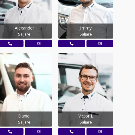
Alexander
Jimmy
Säljare
Säljare
Daniel
Victor L
Säljare
Säljare