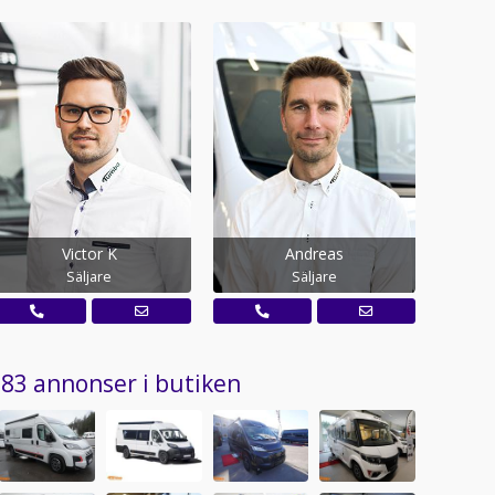
Victor K
Andreas
Säljare
Säljare
83 annonser i butiken