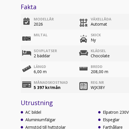
Fakta
MODELLÅR
VÄXELLÅDA
2026
Automat
MILTAL
SKICK
Ny
SOVPLATSER
KLÄDSEL
2 bäddar
Chocolate
LÄNGD
BREDD
6,00 m
208,00 m
MÅNADSKOSTNAD
REG.NR
5 397
kr/mån
WJX38Y
Utrustning
AC bildel
Elpatron 230V
Aluminiumfälgar
Elspeglar
Armstöd till hyttstolar
Farthållare