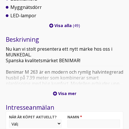
Myggnätsdörr
LED-lampor
Visa alla
(49)
Beskrivning
Nu kan vi stolt presentera ett nytt märke hos oss i
MUNKEDAL.
Spanska kvalitetsmärket BENIMAR!
Benimar M 263 är en modern och rymlig halvintegrerad
husbil på 7.39 meter som kombinerar smart
planlösning med hög komfort. Modellen erbjuder upp
till 5 bältade platser och 5 sovplatser. Med bekväma
Visa mer
långbäddar bak som enkelt kan göras om till en stor
dubbelsäng samt en elektrisk taksäng i framdelen. Den
Intresseanmälan
luftiga L-formade sittgruppen och det välutrustade
köket med stort kompressorkylskåp skapar en trivsam
NÄR ÄR KÖPET AKTUELLT?
NAMN
*
boendemiljö på resan.