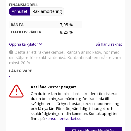
FINANSMODELL
NORTHAUTOKAPP: Vinterpaket + Adaptiv farthållare
Annuitet
Rak amortering
och TPMS (däcktrycksövervakningssystem) +
Automatisk växellåda FIAT + LED-strålkastare + Specifik
7,95 %
RÄNTA
dekoration Northautokapp + Loungepaket Fiat:
8,25
%
EFFEKTIV RÄNTA
Automatisk luftkonditionering, trådlös laddningsplatta
för mobiltelefoner och heldigitalt instrumentpanel +
Öppna kalkylator
Så har vi räknat
Säkerhetspaket Fiat: Trafikskyltsigenkänning.
intelligent hastighetshjälp. filhållningshjälp.
Detta är ett räkneexempel. Räntan är indikativ, hör med
trötthetsdetektering för förare. autonom
din säljare för exakt räntenivå. Kontantinsatsen måste vara
nödbromsning med fotgängardetektering och
minst 20 %.
automatisk ljusomkoppling och regnsensor.
LÅNEGIVARE
-
Premiumklädsel BERNA
Att låna kostar pengar!
Totalpris för denna bil med all Extrautrustning är:
Om du inte kan betala tillbaka skulden i tid riskerar
1.049.000:-
du en betalningsanmärkning. Det kan leda till
Kontakta oss för offert och pris!
svårigheter att få hyra bostad, teckna abonnemang
och få nya lån. För stöd, vänd dig till budget- och
skuldrådgivningen i din kommun. Kontaktuppgifter
Vi tar inbyte Husbil. Bil. Transportbil.
finns på
konsumentverket.se
.
Vi ordnar med finansieringen.
Ansök om lånelöfte