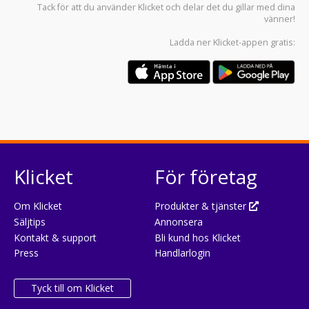
Tack för att du använder
Klicket
och delar det du gillar med dina
vänner!
Ladda ner
Klicket-appen
gratis:
Klicket
För företag
Om Klicket
Produkter & tjänster
Säljtips
Annonsera
Kontakt & support
Bli kund hos Klicket
Press
Handlarlogin
Tyck till om Klicket