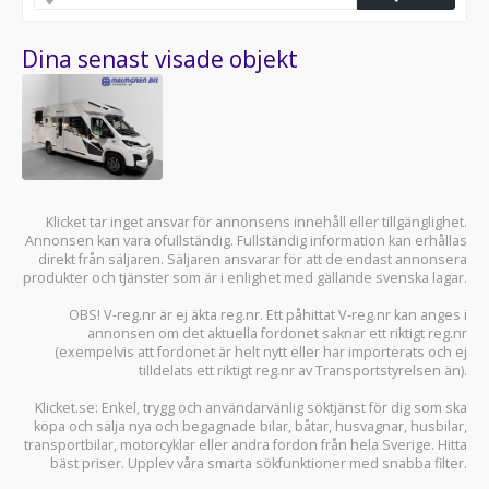
Dina senast visade objekt
Klicket tar inget ansvar för annonsens innehåll eller tillgänglighet.
Annonsen kan vara ofullständig. Fullständig information kan erhållas
direkt från säljaren. Säljaren ansvarar för att de endast annonsera
produkter och tjänster som är i enlighet med gällande svenska lagar.
OBS! V-reg.nr är ej äkta reg.nr. Ett påhittat V-reg.nr kan anges i
annonsen om det aktuella fordonet saknar ett riktigt reg.nr
(exempelvis att fordonet är helt nytt eller har importerats och ej
tilldelats ett riktigt reg.nr av Transportstyrelsen än).
Klicket.se
: Enkel, trygg och användarvänlig söktjänst för dig som ska
köpa och sälja
nya och begagnade bilar
,
båtar
,
husvagnar
,
husbilar
,
transportbilar
,
motorcyklar
eller andra fordon från hela Sverige. Hitta
bäst priser. Upplev våra smarta sökfunktioner med snabba filter.