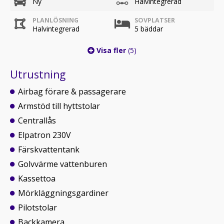
Ny
Halvintegrerad
PLANLÖSNING
SOVPLATSER
Halvintegrerad
5 bäddar
Visa fler
(5)
Utrustning
Airbag förare & passagerare
Armstöd till hyttstolar
Centrallås
Elpatron 230V
Färskvattentank
Golvvärme vattenburen
Kassettoa
Mörkläggningsgardiner
Pilotstolar
Backkamera