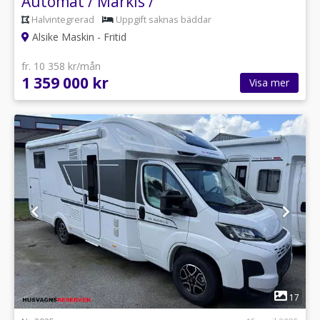
Automat / Markis /
Halvintegrerad
Uppgift saknas bäddar
Alsike Maskin - Fritid
fr. 10 358 kr/mån
1 359 000 kr
Visa mer
1
17