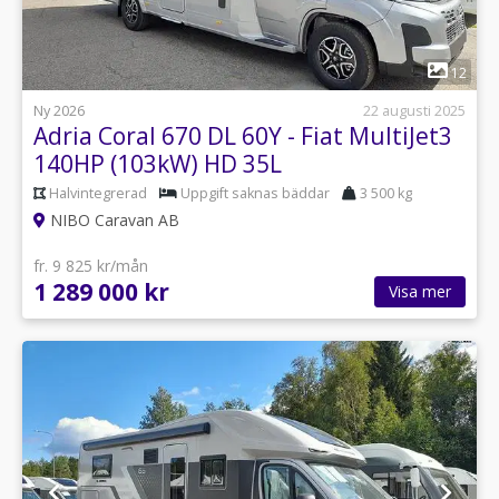
1
12
Ny 2026
22 augusti 2025
Adria Coral 670 DL 60Y - Fiat MultiJet3
140HP (103kW) HD 35L
Halvintegrerad
Uppgift saknas bäddar
3 500 kg
NIBO Caravan AB
fr. 9 825 kr/mån
1 289 000 kr
Visa mer