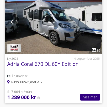
1
19
Ny 2026
4 september 2025
Adria Coral 670 DL 60Y Edition
Långbäddar
Kurts Husvagnar AB
fr. 7 064 kr/mån
1 289 000 kr
Visa mer