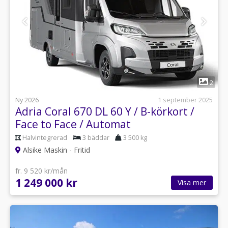
1
2
Ny 2026
1 september 2025
Adria Coral 670 DL 60 Y / B-körkort /
Face to Face / Automat
Halvintegrerad
3 bäddar
3 500 kg
Alsike Maskin - Fritid
fr. 9 520 kr/mån
1 249 000 kr
Visa mer