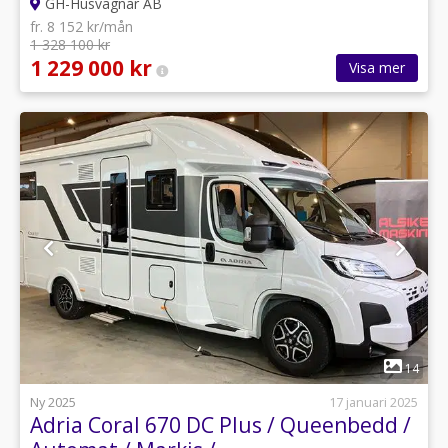
GH-Husvagnar AB
fr. 8 152 kr/mån
1 328 100 kr
1 229 000 kr
Visa mer
1
14
Ny 2025
17 januari 2025
Adria Coral 670 DC Plus / Queenbedd /