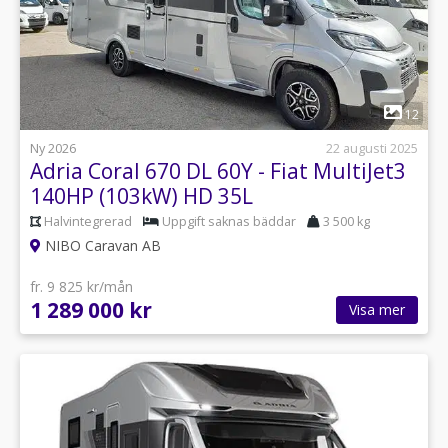
1
12
Ny 2026
22 augusti 2025
Adria Coral 670 DL 60Y - Fiat MultiJet3
140HP (103kW) HD 35L
Halvintegrerad
Uppgift saknas bäddar
3 500 kg
NIBO Caravan AB
fr. 9 825 kr/mån
1 289 000 kr
Visa mer