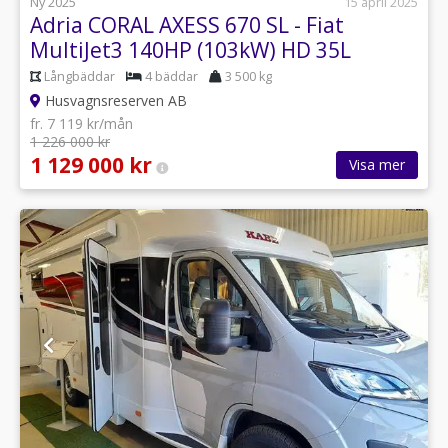
Ny 2025
15 april 2025
Adria CORAL AXESS 670 SL - Fiat
MultiJet3 140HP (103kW) HD 35L
Långbäddar
4 bäddar
3 500 kg
Husvagnsreserven AB
fr. 7 119 kr/mån
1 226 000 kr
1 129 000 kr
Visa mer