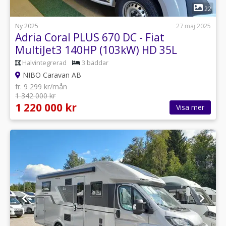
1
22
Ny 2025
27 maj 2025
Adria Coral PLUS 670 DC - Fiat
MultiJet3 140HP (103kW) HD 35L
Halvintegrerad
3 bäddar
NIBO Caravan AB
fr. 9 299 kr/mån
1 342 000 kr
1 220 000 kr
Visa mer