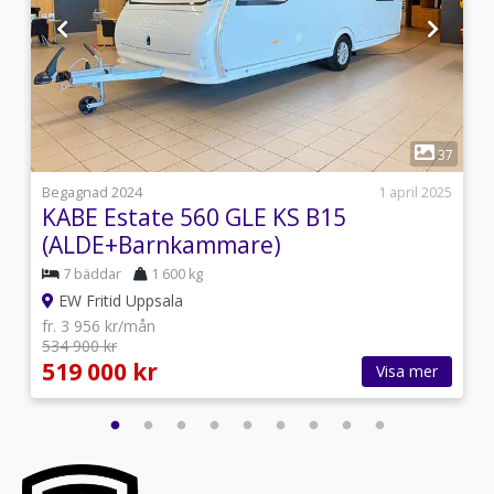
1
4
37
i
Begagnad 2024
1 april 2025
KABE Estate 560 GLE KS B15
(ALDE+Barnkammare)
7 bäddar
1 600 kg
EW Fritid Uppsala
fr. 3 956 kr/mån
534 900 kr
519 000 kr
Visa mer