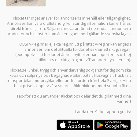
Klicket tar inget ansvar för annonsens innehåll eller tillgänglighet.
Annonsen kan vara ofullständig. Fullständig information kan erhållas
direkt från säljaren. Säljaren ansvarar för att de endast annonsera
produkter och tjänster som är i enlighet med gällande svenska lagar.
OBS! V-reg.nr är ej äkta reg.nr. Ett påhittat V-reg.nr kan anges i
annonsen om det aktuella fordonet saknar ett riktigt reg.nr
(exempelvis att fordonet är helt nytt eller har importerats och ej
tilldelats ett riktigt reg.nr av Transportstyrelsen än).
Klicket.se
: Enkel, trygg och användarvänlig söktjänst för dig som ska
köpa och sälja
nya och begagnade bilar
,
båtar
,
husvagnar
,
husbilar
,
transportbilar
,
motorcyklar
eller andra fordon från hela Sverige. Hitta
bäst priser. Upplev våra smarta sökfunktioner med snabba filter.
Tack för att du använder
Klicket
och delar det du gillar med dina
vänner!
Ladda ner
Klicket-appen
gratis: