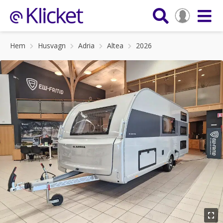
Hem
Husvagn
Adria
Altea
2026