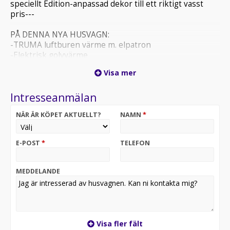
speciellt Edition-anpassad dekor till ett riktigt vasst
pris---
PÅ DENNA NYA HUSVAGN:
-TRUMA luftburen värme m. elpatron
-Elektrisk golvvärme
-60 Year Edition
Visa mer
-Stabiliseringsdrag
-Gråvattentank
Intresseanmälan
-15" alufälgar
-Förstärkta stödben
NÄR ÄR KÖPET AKTUELLT?
NAMN
*
-2-delad entrédörr
-Heki 2 taklucka
-Barnkammare / 3-våningssäng
E-POST
*
TELEFON
-Totalvikt 1 500 kg
-Längd 760 cm inkl. dragbalk
MEDDELANDE
Vi hjälper er med en trygg helhetskalkyl där vi kan
erbjuda finansiering från 1769kr/månaden.
Köp från EW Fritid för att få personlig service och
expertrådgivning när du väljer din husvagn och
Visa fler fält
utrustning. Med ett brett utbud och fokus på kvalitet