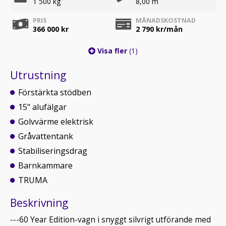
1 500 kg
8,00 m
PRIS
MÅNADSKOSTNAD
366 000 kr
2 790
kr/mån
Visa fler
(1)
Utrustning
Förstärkta stödben
15" alufälgar
Golvvärme elektrisk
Gråvattentank
Stabiliseringsdrag
Barnkammare
TRUMA
Beskrivning
---60 Year Edition-vagn i snyggt silvrigt utförande med