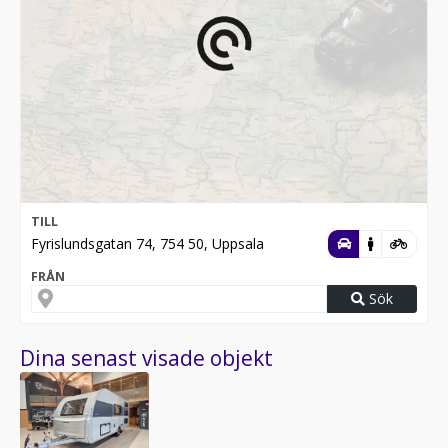
TILL
Fyrislundsgatan 74, 754 50, Uppsala
FRÅN
Sök
Dina senast visade objekt