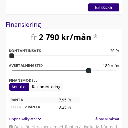
kan du känna dig trygg i att du får bästa möjliga lösning
Skicka
för din campingupplevelse.
Vi hjälper dig att hitta det som passar just dina behov
Finansiering
och gör din resa ännu bättre.
fr
2 790
kr/mån
*
EW Fritid marknadsledande inom fritid!
20
%
KONTANTINSATS
180
mån
AVBETALNINGSTID
FINANSMODELL
Annuitet
Rak amortering
7,95 %
RÄNTA
8,25
%
EFFEKTIV RÄNTA
Öppna kalkylator
Så har vi räknat
Detta är ett räkneexempel. Räntan är indikativ, hör med