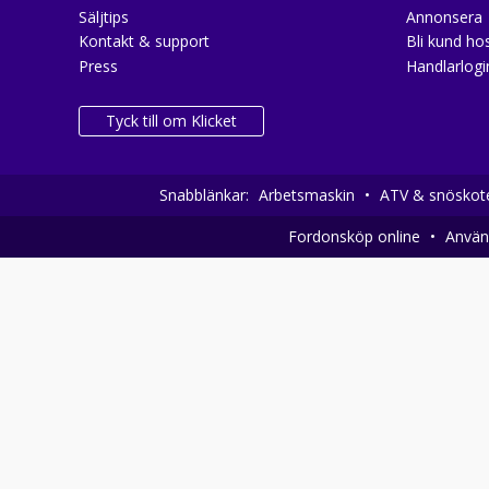
Säljtips
Annonsera
Kontakt & support
Bli kund hos
Press
Handlarlogi
Tyck till om Klicket
Snabblänkar:
Arbetsmaskin
•
ATV & snöskot
Fordonsköp online
•
Använd