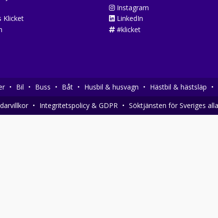
Instagram
 Klicket
LinkedIn
n
#klicket
er
•
Bil
•
Buss
•
Båt
•
Husbil & husvagn
•
Hästbil & hästsläp
•
arvillkor
•
Integritetspolicy & GDPR
•
Söktjänsten för Sveriges all