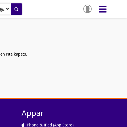
ken inte kapats.
Appar
iPhone & iPad (App Store)