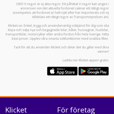
OBS! V-reg.nr är ej äkta reg.nr. Ett påhittat V-reg.nr kan anges i
annonsen om det aktuella fordonet saknar ett riktigt reg.nr
(exempelvis att fordonet är helt nytt eller har importerats och ej
tilldelats ett riktigt reg.nr av Transportstyrelsen än).
Klicket.se
: Enkel, trygg och användarvänlig söktjänst för dig som ska
köpa och sälja
nya och begagnade bilar
,
båtar
,
husvagnar
,
husbilar
,
transportbilar
,
motorcyklar
eller andra fordon från hela Sverige. Hitta
bäst priser. Upplev våra smarta sökfunktioner med snabba filter.
Tack för att du använder
Klicket
och delar det du gillar med dina
vänner!
Ladda ner
Klicket-appen
gratis:
Klicket
För företag