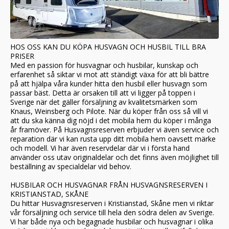
HOS OSS KAN DU KÖPA HUSVAGN OCH HUSBIL TILL BRA
PRISER
Med en passion för husvagnar och husbilar, kunskap och
erfarenhet så siktar vi mot att ständigt växa för att bli bättre
på att hjälpa våra kunder hitta den husbil eller husvagn som
passar bäst. Detta är orsaken till att vi ligger på toppen i
Sverige när det gäller försäljning av kvalitetsmärken som
Knaus, Weinsberg och Pilote. När du köper från oss så vill vi
att du ska känna dig nöjd i det mobila hem du köper i många
år framöver. På Husvagnsreserven erbjuder vi även service och
reparation där vi kan rusta upp ditt mobila hem oavsett märke
och modell. Vi har även reservdelar där vi i första hand
använder oss utav originaldelar och det finns även möjlighet till
beställning av specialdelar vid behov.
HUSBILAR OCH HUSVAGNAR FRÅN HUSVAGNSRESERVEN I
KRISTIANSTAD, SKÅNE
Du hittar Husvagnsreserven i Kristianstad, Skåne men vi riktar
vår försäljning och service till hela den södra delen av Sverige.
Vi har både nya och begagnade husbilar och husvagnar i olika