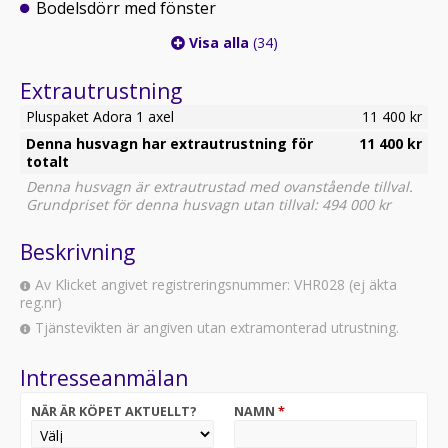
Bodelsdörr med fönster
Visa alla
(34)
Extrautrustning
Pluspaket Adora 1 axel
11 400 kr
Denna husvagn har extrautrustning för
11 400 kr
totalt
Denna husvagn är extrautrustad med ovanstående tillval.
Grundpriset för denna husvagn utan tillval: 494 000 kr
Beskrivning
Av Klicket angivet registreringsnummer: VHR028 (ej äkta
reg.nr)
Tjänstevikten är angiven utan extramonterad utrustning.
Intresseanmälan
NÄR ÄR KÖPET AKTUELLT?
NAMN
*