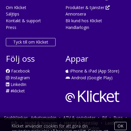
Om Klicket
Produkter & tjänster
Säljtips
Annonsera
Kontakt & support
Bli kund hos Klicket
Press
Handlarlogin
Tyck till om Klicket
Följ oss
Appar
Facebook
iPhone & iPad (App Store)
Instagram
Android (Google Play)
LinkedIn
#klicket
Snabblänkar:
Arbetsmaskin
•
ATV & snöskoter
•
Bil
•
Buss
•
Båt
•
Husbil & husvagn
•
Hästbil & hästsläp
•
Lastbil
•
Klicket använder cookies för att göra din
OK
Motorcykel & moped
•
Släpfordon