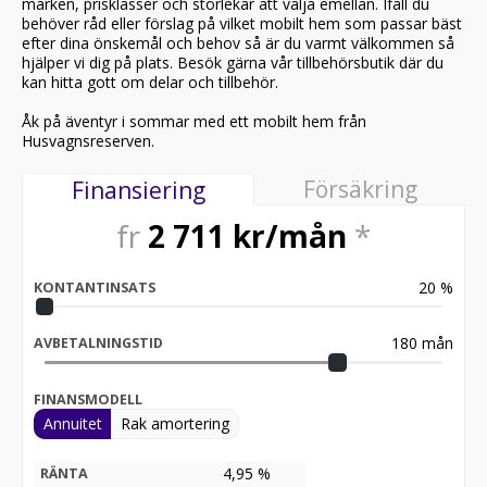
märken, prisklasser och storlekar att välja emellan. Ifall du
behöver råd eller förslag på vilket mobilt hem som passar bäst
efter dina önskemål och behov så är du varmt välkommen så
hjälper vi dig på plats. Besök gärna vår tillbehörsbutik där du
kan hitta gott om delar och tillbehör.
Åk på äventyr i sommar med ett mobilt hem från
Husvagnsreserven.
Försäkring
Finansiering
fr
2 711
kr/mån
*
20
%
KONTANTINSATS
180
mån
AVBETALNINGSTID
FINANSMODELL
Annuitet
Rak amortering
4,95 %
RÄNTA