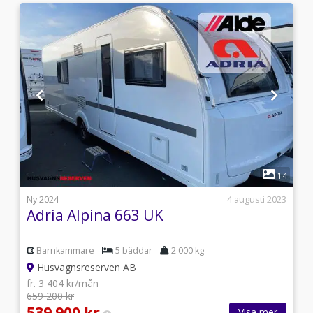
1
8
14
i
Ny 2024
4 augusti 2023
Adria Alpina 663 UK
Barnkammare
5 bäddar
2 000 kg
Husvagnsreserven AB
fr. 3 404 kr/mån
659 200 kr
539 900 kr
Visa mer