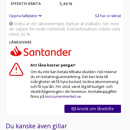
5,44
%
EFFEKTIV RÄNTA
Öppna kalkylator
Så har vi räknat
Detta är ett räkneexempel. Räntan är indikativ, hör med
din säljare för exakt räntenivå. Kontantinsatsen måste vara
minst 20 %.
LÅNEGIVARE
Att låna kostar pengar!
Om du inte kan betala tillbaka skulden i tid riskerar
du en betalningsanmärkning. Det kan leda till
svårigheter att få hyra bostad, teckna abonnemang
och få nya lån. För stöd, vänd dig till budget- och
skuldrådgivningen i din kommun. Kontaktuppgifter
finns på
konsumentverket.se
.
Ansök om lånelöfte
Du kanske även gillar