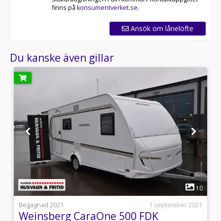
finns på
konsumentverket.se
.
Ansök om lånelöfte
Du kanske även gillar
1
1
10
0
Begagnad 2021
1 september 2021
Weinsberg CaraOne 500 FDK