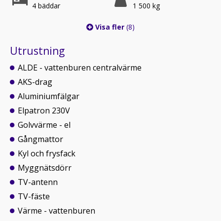
4 bäddar
1 500 kg
Visa fler
(8)
Utrustning
ALDE - vattenburen centralvärme
AKS-drag
Aluminiumfälgar
Elpatron 230V
Golvvärme - el
Gångmattor
Kyl och frysfack
Myggnätsdörr
TV-antenn
TV-fäste
Värme - vattenburen