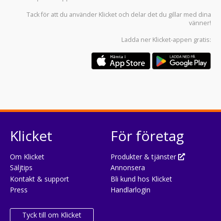
Tack för att du använder
Klicket
och delar det du gillar med dina
vänner!
Ladda ner
Klicket-appen
gratis:
Klicket
För företag
Om Klicket
Produkter & tjänster
Säljtips
Annonsera
Kontakt & support
Bli kund hos Klicket
Press
Handlarlogin
Tyck till om Klicket