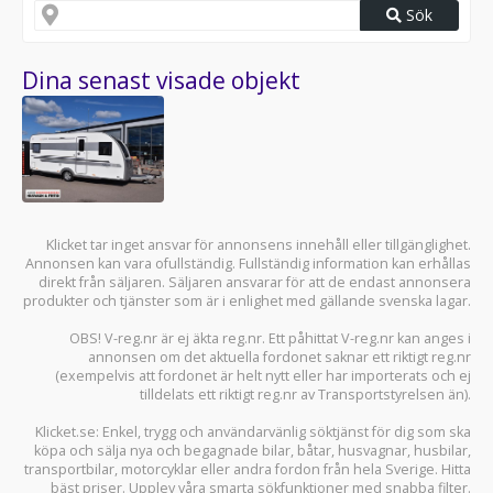
Sök
Dina senast visade objekt
Klicket tar inget ansvar för annonsens innehåll eller tillgänglighet.
Annonsen kan vara ofullständig. Fullständig information kan erhållas
direkt från säljaren. Säljaren ansvarar för att de endast annonsera
produkter och tjänster som är i enlighet med gällande svenska lagar.
OBS! V-reg.nr är ej äkta reg.nr. Ett påhittat V-reg.nr kan anges i
annonsen om det aktuella fordonet saknar ett riktigt reg.nr
(exempelvis att fordonet är helt nytt eller har importerats och ej
tilldelats ett riktigt reg.nr av Transportstyrelsen än).
Klicket.se
: Enkel, trygg och användarvänlig söktjänst för dig som ska
köpa och sälja
nya och begagnade bilar
,
båtar
,
husvagnar
,
husbilar
,
transportbilar
,
motorcyklar
eller andra fordon från hela Sverige. Hitta
bäst priser. Upplev våra smarta sökfunktioner med snabba filter.