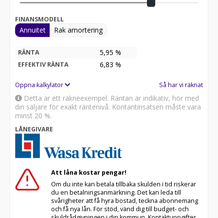
FINANSMODELL
Annuitet
Rak amortering
5,95 %
RÄNTA
6,83
%
EFFEKTIV RÄNTA
Öppna kalkylator
Så har vi räknat
Detta är ett räkneexempel. Räntan är indikativ, hör med
din säljare för exakt räntenivå. Kontantinsatsen måste vara
minst 20 %.
LÅNEGIVARE
Att låna kostar pengar!
Om du inte kan betala tillbaka skulden i tid riskerar
du en betalningsanmärkning. Det kan leda till
svårigheter att få hyra bostad, teckna abonnemang
och få nya lån. För stöd, vänd dig till budget- och
skuldrådgivningen i din kommun. Kontaktuppgifter