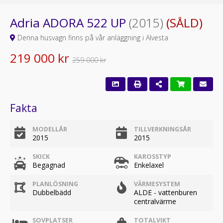
Adria ADORA 522 UP
(2015)
(SÅLD)
Denna husvagn finns på vår anläggning i Alvesta
219 000 kr
259 000 kr
Fakta
MODELLÅR
TILLVERKNINGSÅR
2015
2015
SKICK
KAROSSTYP
Begagnad
Enkelaxel
PLANLÖSNING
VÄRMESYSTEM
Dubbelbädd
ALDE - vattenburen
centralvärme
SOVPLATSER
TOTALVIKT