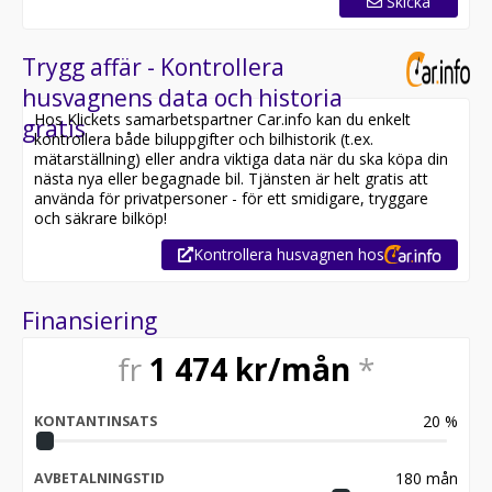
Skicka
Trygg affär - Kontrollera
husvagnens data och historia
Hos Klickets samarbetspartner Car.info kan du enkelt
gratis
kontrollera både biluppgifter och bilhistorik (t.ex.
mätarställning) eller andra viktiga data när du ska köpa din
nästa nya eller begagnade bil. Tjänsten är helt gratis att
använda för privatpersoner - för ett smidigare, tryggare
och säkrare bilköp!
Kontrollera husvagnen hos
Finansiering
fr
1 474
kr/mån
*
20
%
KONTANTINSATS
180
mån
AVBETALNINGSTID