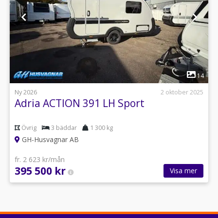
1
14
Ny 2026
2 oktober 2025
Adria ACTION 391 LH Sport
Övrig
3 bäddar
1 300 kg
GH-Husvagnar AB
fr. 2 623 kr/mån
395 500 kr
Visa mer