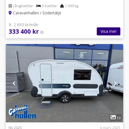
Långbäddar
3 bäddar
1 300 kg
Caravanhallen i Södertälje
fr. 2 693 kr/mån
333 400 kr
Visa mer
1
10
Ny 2025
6 mars 2025