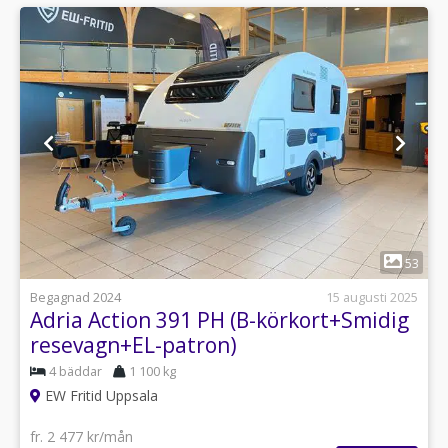
1
53
Begagnad 2024
15 augusti 2025
Adria Action 391 PH (B-körkort+Smidig
resevagn+EL-patron)
4 bäddar
1 100 kg
EW Fritid Uppsala
fr. 2 477 kr/mån