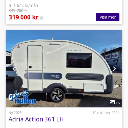
fr. 1 642 kr/mån
345 700 kr
319 000 kr
Visa mer
1
16
Ny 2025
10 oktober 2024
Adria Action 361 LH