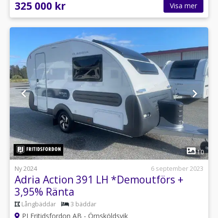
325 000 kr
Visa mer
1
10
Ny 2024
6 september 2023
Adria Action 391 LH *Demoutförs +
3,95% Ränta
Långbäddar
3 bäddar
PJ Fritidsfordon AB - Örnsköldsvik