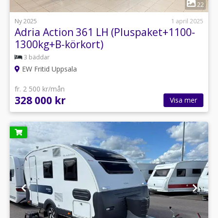
1
22
Ny 2025
1 april 2025
Adria Action 361 LH (Pluspaket+1100-
1300kg+B-körkort)
3 bäddar
EW Fritid Uppsala
fr. 2 500 kr/mån
328 000 kr
Visa mer