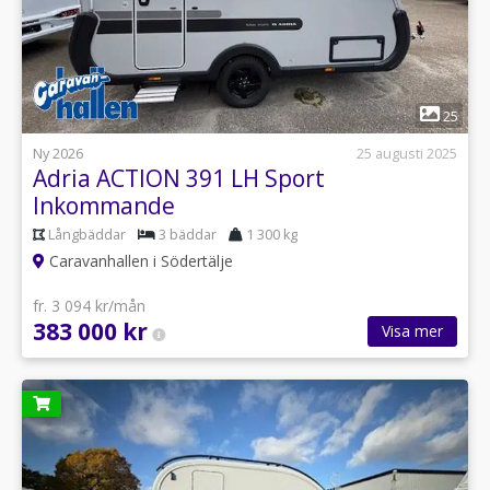
1
25
Ny 2026
25 augusti 2025
Adria ACTION 391 LH Sport
Inkommande
Långbäddar
3 bäddar
1 300 kg
Caravanhallen i Södertälje
fr. 3 094 kr/mån
383 000 kr
Visa mer