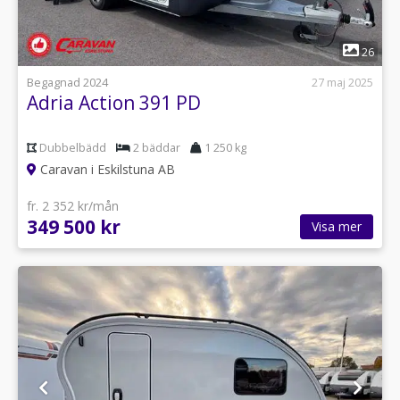
1
26
Begagnad 2024
27 maj 2025
Adria Action 391 PD
Dubbelbädd
2 bäddar
1 250 kg
Caravan i Eskilstuna AB
fr. 2 352 kr/mån
349 500 kr
Visa mer