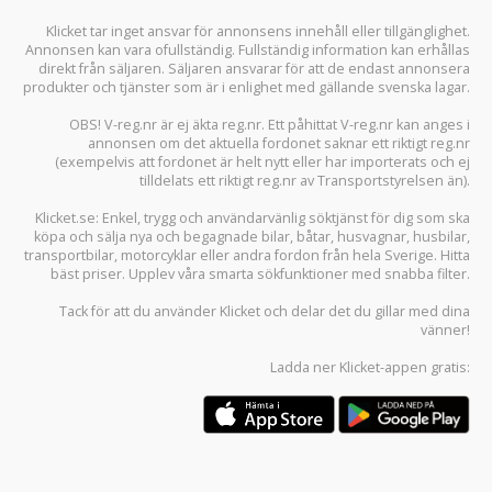
Klicket tar inget ansvar för annonsens innehåll eller tillgänglighet.
Annonsen kan vara ofullständig. Fullständig information kan erhållas
direkt från säljaren. Säljaren ansvarar för att de endast annonsera
produkter och tjänster som är i enlighet med gällande svenska lagar.
OBS! V-reg.nr är ej äkta reg.nr. Ett påhittat V-reg.nr kan anges i
annonsen om det aktuella fordonet saknar ett riktigt reg.nr
(exempelvis att fordonet är helt nytt eller har importerats och ej
tilldelats ett riktigt reg.nr av Transportstyrelsen än).
Klicket.se
: Enkel, trygg och användarvänlig söktjänst för dig som ska
köpa och sälja
nya och begagnade bilar
,
båtar
,
husvagnar
,
husbilar
,
transportbilar
,
motorcyklar
eller andra fordon från hela Sverige. Hitta
bäst priser. Upplev våra smarta sökfunktioner med snabba filter.
Tack för att du använder
Klicket
och delar det du gillar med dina
vänner!
Ladda ner
Klicket-appen
gratis: