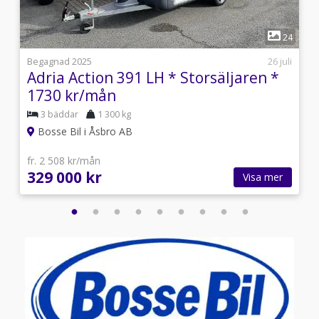
1
4
24
1
Begagnad 2025
26 juli
Adria Action 391 LH * Storsäljaren *
1730 kr/mån
3 bäddar
1 300 kg
Bosse Bil i Åsbro AB
fr. 2 508 kr/mån
329 000 kr
Visa mer