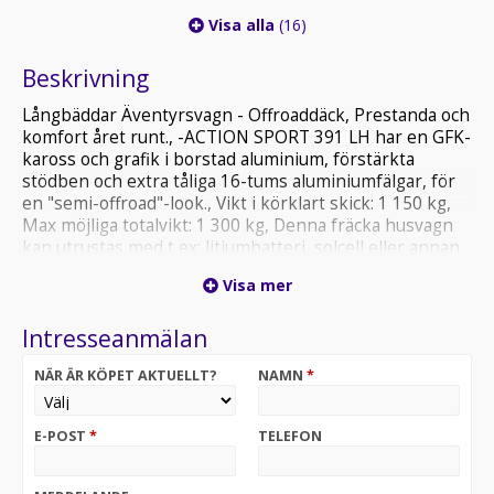
Visa alla
(16)
Beskrivning
Långbäddar Äventyrsvagn - Offroaddäck, Prestanda och
komfort året runt., -ACTION SPORT 391 LH har en GFK-
kaross och grafik i borstad aluminium, förstärkta
stödben och extra tåliga 16-tums aluminiumfälgar, för
en "semi-offroad"-look., Vikt i körklart skick: 1 150 kg,
Max möjliga totalvikt: 1 300 kg, Denna fräcka husvagn
kan utrustas med t ex: litiumbatteri, solcell eller annan
utrustning efter eget behov.
Visa mer
Intresseanmälan
NÄR ÄR KÖPET AKTUELLT?
NAMN
*
E-POST
*
TELEFON