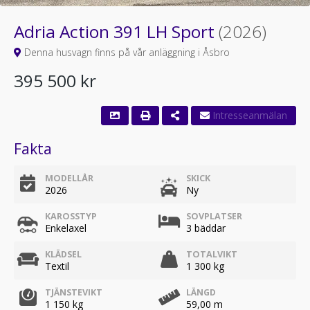
Adria Action 391 LH Sport
(2026)
Denna husvagn finns på vår anläggning i Åsbro
395 500 kr
Fakta
MODELLÅR
SKICK
2026
Ny
KAROSSTYP
SOVPLATSER
Enkelaxel
3 bäddar
KLÄDSEL
TOTALVIKT
Textil
1 300 kg
TJÄNSTEVIKT
LÄNGD
1 150 kg
59,00 m