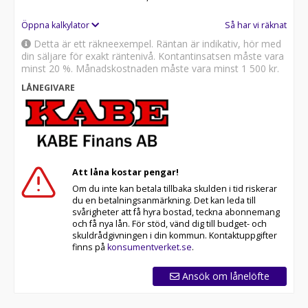
Öppna kalkylator
Så har vi räknat
Detta är ett räkneexempel. Räntan är indikativ, hör med
din säljare för exakt räntenivå. Kontantinsatsen måste vara
minst 20 %. Månadskostnaden måste vara minst
1 500 kr
.
LÅNEGIVARE
Att låna kostar pengar!
Om du inte kan betala tillbaka skulden i tid riskerar
du en betalningsanmärkning. Det kan leda till
svårigheter att få hyra bostad, teckna abonnemang
och få nya lån. För stöd, vänd dig till budget- och
skuldrådgivningen i din kommun. Kontaktuppgifter
finns på
konsumentverket.se
.
Ansök om lånelöfte