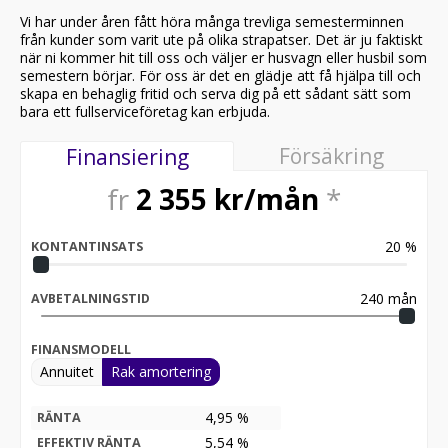
Vi har under åren fått höra många trevliga semesterminnen
från kunder som varit ute på olika strapatser. Det är ju faktiskt
när ni kommer hit till oss och väljer er husvagn eller husbil som
semestern börjar. För oss är det en glädje att få hjälpa till och
skapa en behaglig fritid och serva dig på ett sådant sätt som
bara ett fullserviceföretag kan erbjuda.
Försäkring
Finansiering
fr
2 355
kr/mån
*
20
%
KONTANTINSATS
240
mån
AVBETALNINGSTID
FINANSMODELL
Annuitet
Rak amortering
4,95 %
RÄNTA
5,54
%
EFFEKTIV RÄNTA