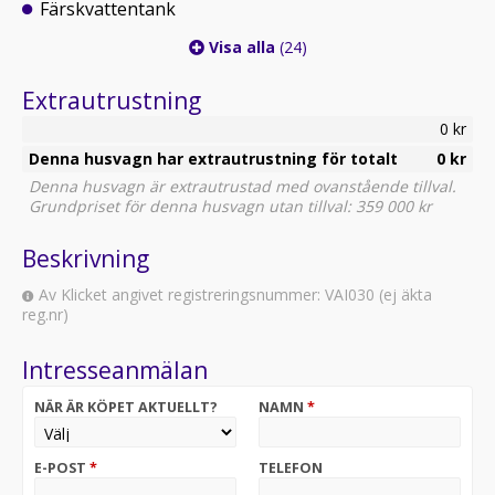
Färskvattentank
Visa alla
(24)
Extrautrustning
0 kr
Denna husvagn har extrautrustning för totalt
0 kr
Denna husvagn är extrautrustad med ovanstående tillval.
Grundpriset för denna husvagn utan tillval: 359 000 kr
Beskrivning
Av Klicket angivet registreringsnummer: VAI030 (ej äkta
reg.nr)
Intresseanmälan
NÄR ÄR KÖPET AKTUELLT?
NAMN
*
E-POST
*
TELEFON