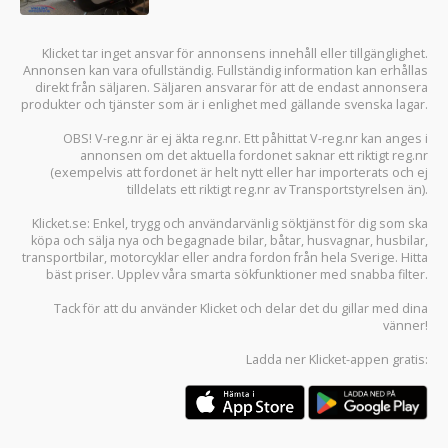
Klicket tar inget ansvar för annonsens innehåll eller tillgänglighet.
Annonsen kan vara ofullständig. Fullständig information kan erhållas
direkt från säljaren. Säljaren ansvarar för att de endast annonsera
produkter och tjänster som är i enlighet med gällande svenska lagar.
OBS! V-reg.nr är ej äkta reg.nr. Ett påhittat V-reg.nr kan anges i
annonsen om det aktuella fordonet saknar ett riktigt reg.nr
(exempelvis att fordonet är helt nytt eller har importerats och ej
tilldelats ett riktigt reg.nr av Transportstyrelsen än).
Klicket.se
: Enkel, trygg och användarvänlig söktjänst för dig som ska
köpa och sälja
nya och begagnade bilar
,
båtar
,
husvagnar
,
husbilar
,
transportbilar
,
motorcyklar
eller andra fordon från hela Sverige. Hitta
bäst priser. Upplev våra smarta sökfunktioner med snabba filter.
Tack för att du använder
Klicket
och delar det du gillar med dina
vänner!
Ladda ner
Klicket-appen
gratis: