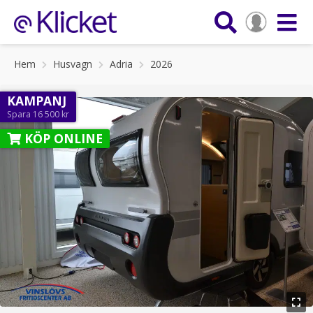
Hem
Husvagn
Adria
2026
KAMPANJ
Spara 16 500 kr
KÖP ONLINE