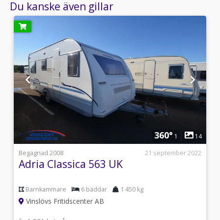
Du kanske även gillar
1
360°
3
1
14
i
Begagnad 2008
21 september 2022
Adria Classica 563 UK
Barnkammare
6 bäddar
1 450 kg
Vinslövs Fritidscenter AB