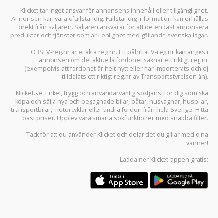
Klicket tar inget ansvar för annonsens innehåll eller tillgänglighet.
Annonsen kan vara ofullständig. Fullständig information kan erhållas
direkt från säljaren. Säljaren ansvarar för att de endast annonsera
produkter och tjänster som är i enlighet med gällande svenska lagar.
OBS! V-reg.nr är ej äkta reg.nr. Ett påhittat V-reg.nr kan anges i
annonsen om det aktuella fordonet saknar ett riktigt reg.nr
(exempelvis att fordonet är helt nytt eller har importerats och ej
tilldelats ett riktigt reg.nr av Transportstyrelsen än).
Klicket.se
: Enkel, trygg och användarvänlig söktjänst för dig som ska
köpa och sälja
nya och begagnade bilar
,
båtar
,
husvagnar
,
husbilar
,
transportbilar
,
motorcyklar
eller andra fordon från hela Sverige. Hitta
bäst priser. Upplev våra smarta sökfunktioner med snabba filter.
Tack för att du använder
Klicket
och delar det du gillar med dina
vänner!
Ladda ner
Klicket-appen
gratis: