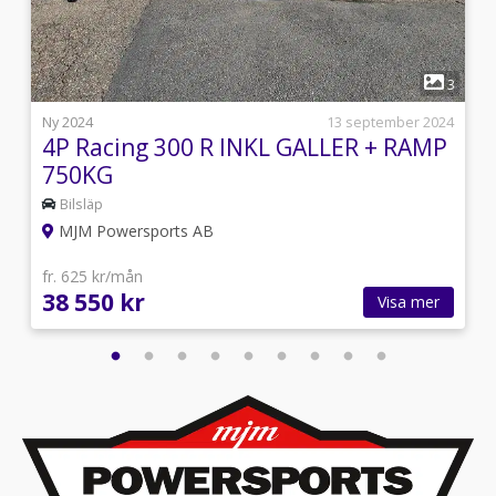
1
4
3
l
Ny 2024
13 september 2024
4P Racing 300 R INKL GALLER + RAMP
750KG
Bilsläp
MJM Powersports AB
fr. 625 kr/mån
38 550 kr
Visa mer