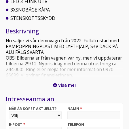
LED 3-FUNK UTV
3XSNÖBÅGE KÅPA
STENSKOTTSSKYDD
Beskrivning
Nu säljer vi vår demovagn från 2022. Fullutrustad med:
RAMPÖPPNINGPLAST MED LYFTHJÄLP, S+V DÄCK PÅ
ALU FÄLG SVARTA.
OBS! Bilderna är från vagnen var ny, men vi uppdaterar
bilderna 29/12. Nypris idag med denna utrustning ca
244.000:- Ring eller mejla för mer information 0970-
66699. Vi ordnar finansieringen.
Visa mer
Intresseanmälan
NÄR ÄR KÖPET AKTUELLT?
NAMN
*
E-POST
*
TELEFON