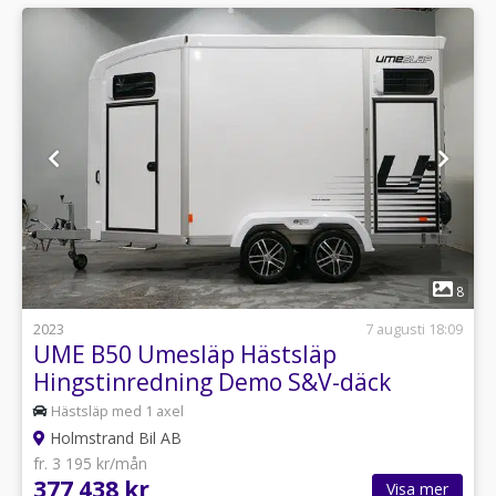
1
8
2023
7 augusti 18:09
UME B50 Umesläp Hästsläp
Hingstinredning Demo S&V-däck
Hästsläp med 1 axel
Holmstrand Bil AB
fr. 3 195 kr/mån
377 438 kr
Visa mer