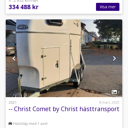
fr. 2 832 kr/mån
334 488 kr
Visa mer
1
7
2021
8 mars 2025
-- Christ Comet by Christ hästtransport
Hästsläp med 1 axel