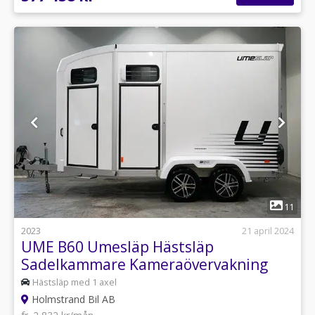
1
11
2023
21 april 2024
UME B60 Umesläp Hästsläp
Sadelkammare Kameraövervakning
Hästsläp med 1 axel
Holmstrand Bil AB