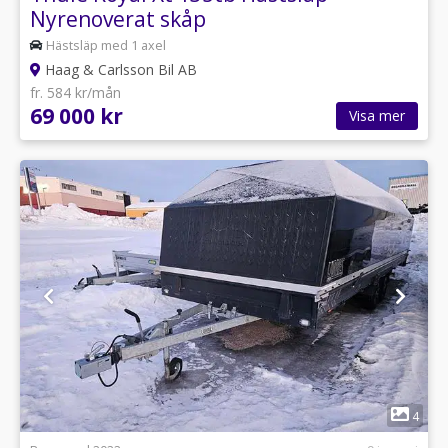
Nyrenoverat skåp
Hästsläp med 1 axel
Haag & Carlsson Bil AB
fr. 584 kr/mån
69 000 kr
Visa mer
1
4