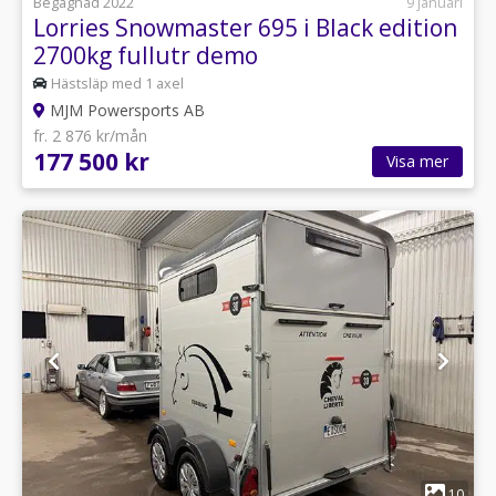
Begagnad 2022
9 januari
Lorries Snowmaster 695 i Black edition
2700kg fullutr demo
Hästsläp med 1 axel
MJM Powersports AB
fr. 2 876 kr/mån
177 500 kr
Visa mer
1
10