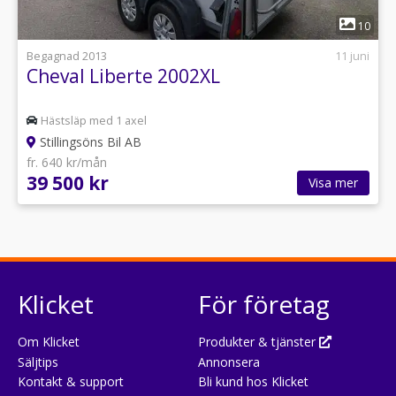
1
10
Begagnad 2013
11 juni
Cheval Liberte 2002XL
Hästsläp med 1 axel
Stillingsöns Bil AB
fr. 640 kr/mån
39 500 kr
Visa mer
Klicket
För företag
Om Klicket
Produkter & tjänster
Säljtips
Annonsera
Kontakt & support
Bli kund hos Klicket