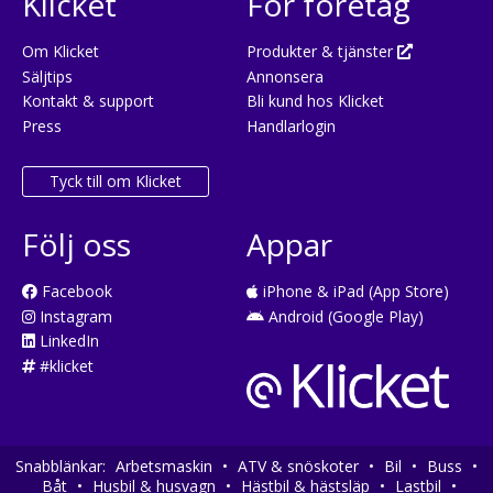
Klicket
För företag
Om Klicket
Produkter & tjänster
Säljtips
Annonsera
Kontakt & support
Bli kund hos Klicket
Press
Handlarlogin
Tyck till om Klicket
Följ oss
Appar
Facebook
iPhone & iPad (App Store)
Instagram
Android (Google Play)
LinkedIn
#klicket
Snabblänkar:
Arbetsmaskin
•
ATV & snöskoter
•
Bil
•
Buss
•
Båt
•
Husbil & husvagn
•
Hästbil & hästsläp
•
Lastbil
•