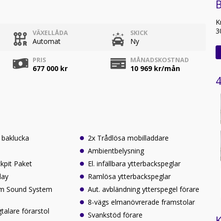
B
K
3
VÄXELLÅDA
SKICK
Automat
Ny
PRIS
MÅNADSKOSTNAD
677 000 kr
10 969
kr/mån
4
 baklucka
2x Trådlösa mobilladdare
Ambientbelysning
kpit Paket
El. infällbara ytterbackspeglar
lay
Ramlösa ytterbackspeglar
um Sound System
Aut. avbländning ytterspegel förare
8-vägs elmanövrerade framstolar
alare förarstol
Svankstöd förare
K