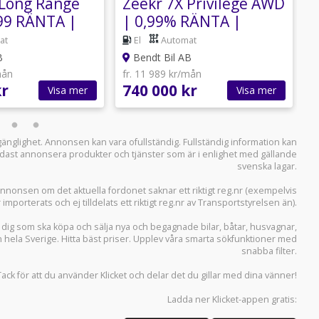
 Long Range
Zeekr 7X Privilege AWD
Z
99 RÄNTA |
| 0,99% RÄNTA |
vanced
Comfort Package
2
at
El
Automat
C
B
Bendt Bil AB
mån
fr. 11 989 kr/mån
f
kr
740 000 kr
6
Visa mer
Visa mer
llgänglighet. Annonsen kan vara ofullständig. Fullständig information kan
 endast annonsera produkter och tjänster som är i enlighet med gällande
svenska lagar.
i annonsen om det aktuella fordonet saknar ett riktigt reg.nr (exempelvis
r importerats och ej tilldelats ett riktigt reg.nr av Transportstyrelsen än).
r dig som ska köpa och sälja
nya och begagnade bilar
,
båtar
,
husvagnar
,
n hela Sverige. Hitta bäst priser. Upplev våra smarta sökfunktioner med
snabba filter.
Tack för att du använder
Klicket
och delar det du gillar med dina vänner!
Ladda ner
Klicket-appen
gratis: