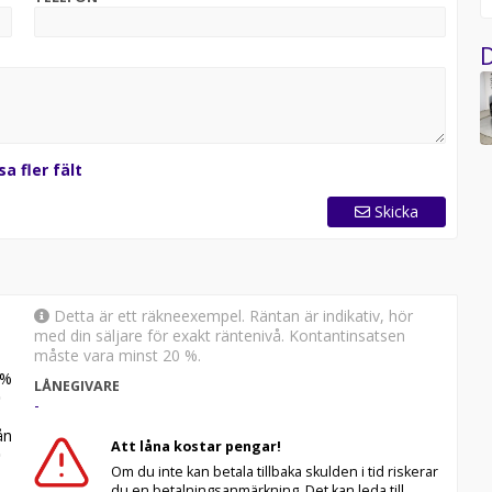
fort och smart teknik med 5G-uppkoppling, avancerade
tsystem. Zeekr 7X har dessutom fått högsta
D
ge genom sitt europeiska designcenter i Göteborg, där
s för den europeiska marknaden.
sa fler fält
Skicka
Detta är ett räkneexempel. Räntan är indikativ, hör
med din säljare för exakt räntenivå. Kontantinsatsen
måste vara minst 20 %.
kr ink moms.
%
LÅNEGIVARE
-
n
 din Zeekr? Varje ny bil levereras med en garanti på 5 år
Att låna kostar pengar!
 ytterligare 5 år eller 100 000 km, genom att följa
Om du inte kan betala tillbaka skulden i tid riskerar
ema på Zeekr Hi-Tech Service Centers eller Zeekr
du en betalningsanmärkning. Det kan leda till