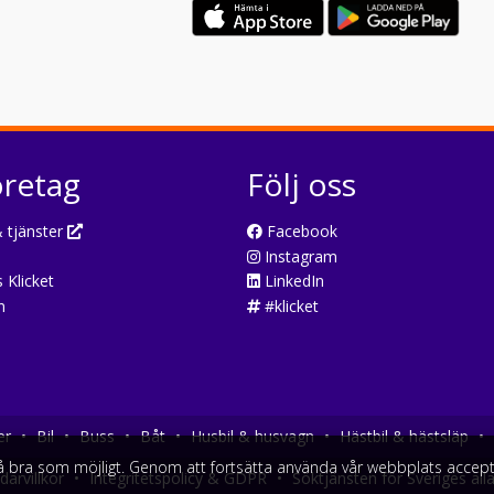
öretag
Följ oss
 tjänster
Facebook
Instagram
 Klicket
LinkedIn
n
#klicket
er
•
Bil
•
Buss
•
Båt
•
Husbil & husvagn
•
Hästbil & hästsläp
•
så bra som möjligt. Genom att fortsätta använda vår webbplats accept
arvillkor
•
Integritetspolicy & GDPR
•
Söktjänsten för Sveriges all