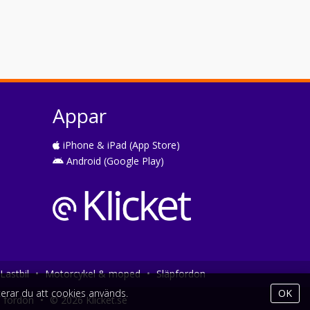
Appar
iPhone & iPad (App Store)
Android (Google Play)
Lastbil
•
Motorcykel & moped
•
Släpfordon
erar du att cookies används.
OK
a fordon
•
© 2026 Klicket.se