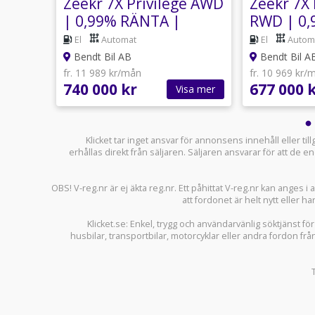
nge
Zeekr 7X Privilege AWD
Zeekr 7X
|
| 0,99% RÄNTA |
RWD | 0,
15km
Comfort Package
20" | Ad
El
Automat
El
Autom
Cockpit
Bendt Bil AB
Bendt Bil A
fr. 11 989 kr/mån
fr. 10 969 kr/
740 000 kr
677 000 
sa mer
Visa mer
Klicket tar inget ansvar för annonsens innehåll eller ti
erhållas direkt från säljaren. Säljaren ansvarar för att de
OBS! V-reg.nr är ej äkta reg.nr. Ett påhittat V-reg.nr kan anges 
att fordonet är helt nytt eller ha
Klicket.se
: Enkel, trygg och användarvänlig söktjänst fö
husbilar
,
transportbilar
,
motorcyklar
eller andra fordon frå