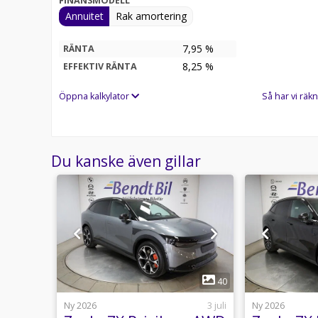
FINANSMODELL
auktoriserade verkstäder.
Annuitet
Rak amortering
Just nu kan du finansiera denna bil med 0,99% RÄN
7,95 %
RÄNTA
8,25
%
EFFEKTIV RÄNTA
Se fullständig specifikation ser du längre ned på de
Öppna kalkylator
Så har vi räkn
Välkommen till oss på Bendt Bil i Halmstad!
Du kanske även gillar
1
30
40
usti 17:23
Ny 2026
3 juli
Ny 2026