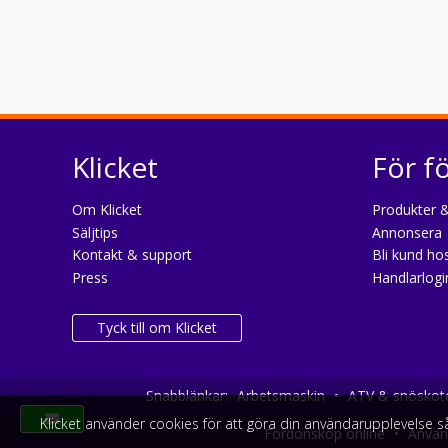
Klicket
För f
Om Klicket
Produkter &
Säljtips
Annonsera
Kontakt & support
Bli kund hos
Press
Handlarlogi
Tyck till om Klicket
Snabblänkar:
Arbetsmaskin
•
ATV & snöskot
Klicket använder cookies för att göra din användarupplevelse 
Fordonsköp online
•
Använd