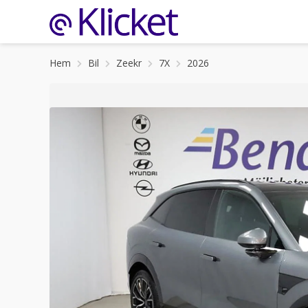
Hem
Bil
Zeekr
7X
2026