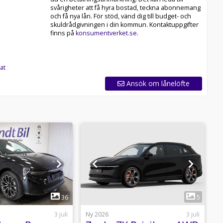
svårigheter att få hyra bostad, teckna abonnemang
och få nya lån. För stöd, vänd dig till budget- och
skuldrådgivningen i din kommun. Kontaktuppgifter
TA (Max 36mån), kontakta oss för mer information.
finns på
konsumentverket.se
.
nna sida.
at
Ansök om lånelöfte
1
1
36
5
3 juli
Ny 2026
3 juli
N