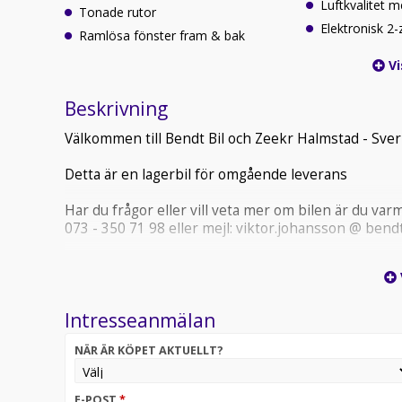
Luftkvalitet 
Tonade rutor
Elektronisk 2
Ramlösa fönster fram & bak
Vi
Beskrivning
Välkommen till Bendt Bil och Zeekr Halmstad - Sveri
Detta är en lagerbil för omgående leverans
Har du frågor eller vill veta mer om bilen är du va
073 - 350 71 98 eller mejl: viktor.johansson @ bendt
Zeekr 7X Long Range RWD erbjuder en effektiv och 
pendling och längre resor. Den bakhjulsdrivna drivli
optimerad batterihantering säkerställer att räckvid
Intresseanmälan
Modellen är utrustad med avancerade förarassista
teknikorienterat interiörkoncept som förenklar k
NÄR ÄR KÖPET AKTUELLT?
funktioner en elbil som kombinerar räckvidd, effek
privat- och tjänstebilsförare.
E-POST
*