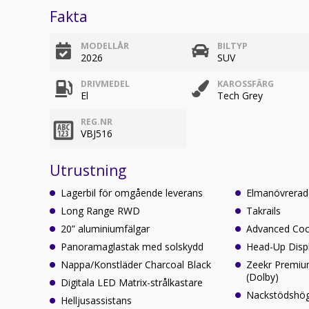
Fakta
MODELLÅR
BILTYP
2026
SUV
DRIVMEDEL
KAROSSFÄRG
El
Tech Grey
REG.NR
VBJ516
Utrustning
Lagerbil för omgående leverans
Elmanövrerad
Long Range RWD
Takrails
20” aluminiumfälgar
Advanced Coc
Panoramaglastak med solskydd
Head-Up Disp
Nappa/Konstläder Charcoal Black
Zeekr Premi
(Dolby)
Digitala LED Matrix-strålkastare
Nackstödshögt
Helljusassistans