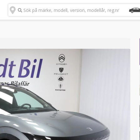
Sök på märke, modell, version, modellår, reg.nr