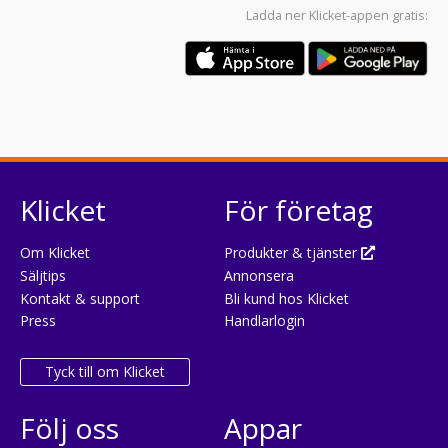
Ladda ner
Klicket-appen
gratis:
Klicket
För företag
Om Klicket
Produkter & tjänster
Säljtips
Annonsera
Kontakt & support
Bli kund hos Klicket
Press
Handlarlogin
Tyck till om Klicket
Följ oss
Appar