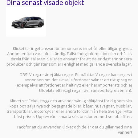
Dina senast visade objekt
Klicket tar inget ansvar för annonsens innehåll eller tillgänglighet.
Annonsen kan vara ofullständig. Fullständig information kan erhållas
direkt från säljaren. Säljaren ansvarar för att de endast annonsera
produkter och tjänster som är i enlighet med gällande svenska lagar.
OBS! V-reg.nr är ej äkta reg.nr. Ett påhittat V-reg.nr kan anges i
annonsen om det aktuella fordonet saknar ett riktigt reg.nr
(exempelvis att fordonet är helt nytt eller har importerats och ej
tilldelats ett riktigt reg.nr av Transportstyrelsen än).
Klicket.se
: Enkel, trygg och användarvänlig söktjänst för dig som ska
köpa och sälja
nya och begagnade bilar
,
båtar
,
husvagnar
,
husbilar
,
transportbilar
,
motorcyklar
eller andra fordon från hela Sverige. Hitta
bäst priser. Upplev våra smarta sökfunktioner med snabba filter.
Tack för att du använder
Klicket
och delar det du gillar med dina
vänner!