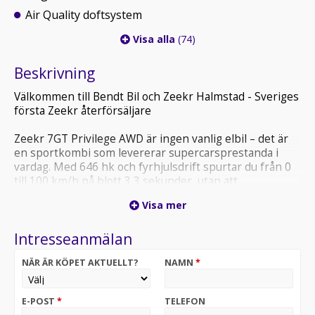
Air Quality doftsystem
Visa alla
(74)
Beskrivning
Välkommen till Bendt Bil och Zeekr Halmstad - Sveriges
första Zeekr återförsäljare
Zeekr 7GT Privilege AWD är ingen vanlig elbil – det är
en sportkombi som levererar supercarsprestanda i
vardag. Med 646 hk och fyrhjulsdrift spurtar du från 0
till 100 km/h på blott 3,3 sekunder, utan att
kompromissa med komforten på de långa sträckorna.
Visa mer
En räckvidd på 558 km WLTP gör att du når hela vägen
från Halmstad till Stockholm – och lite till – utan att
Intresseanmälan
behöva stanna. I Tech Grey-lack klär sig 7GT i en
diskret men närvaro­stark skrud som passar en bil av
NÄR ÄR KÖPET AKTUELLT?
NAMN
*
detta kaliber perfekt.
- En GT-kombi som kombinerar blixtsnabb
E-POST
*
TELEFON
acceleration, lång räckvidd och gedigen lyx – för dig som