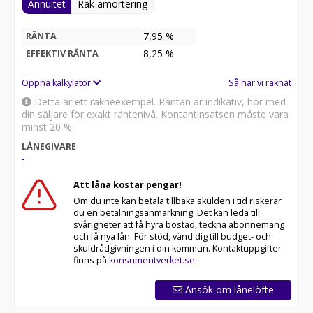
sekunder
Annuitet
Rak amortering
- 20-tum GT-fälgar med orange bromsok – sportiga
detaljer som syns
7,95 %
RÄNTA
- Aktiv luftfjädring med CDC – justerar fjädringen efter
8,25
%
EFFEKTIV RÄNTA
hastighet för optimal prestanda och komfort
- Charcoal Black läderinteriör – exklusivt och tidlöst
Öppna kalkylator
Så har vi räknat
kabinmaterial
- Kontrastsvart tak & spoiler – aggressiv och stilren
Detta är ett räkneexempel. Räntan är indikativ, hör med
exteriör
din säljare för exakt räntenivå. Kontantinsatsen måste vara
- Electric Powered Door – elektriska dörrar för en
minst 20 %.
genuint premiumkänsla vid varje in- och urstigning
LÅNEGIVARE
- Seat & Sensory pack – massagestolar, ventilation och
-
förhöjd sensorisk upplevelse
Att låna kostar pengar!
Teknisk data:
Om du inte kan betala tillbaka skulden i tid riskerar
du en betalningsanmärkning. Det kan leda till
Förmånsvärde för denna specifika bil är låga
svårigheter att få hyra bostad, teckna abonnemang
och få nya lån. För stöd, vänd dig till budget- och
6.209kr/mån brutto utan reducering för mer än
skuldrådgivningen i din kommun. Kontaktuppgifter
3.000mil i tjänst.
finns på
konsumentverket.se
.
Visste du att du alltid får upp till 10 års garanti på din
Ansök om lånelöfte
Zeekr? Varje ny bil levereras med en garanti på 5 år
eller 100 000 km, med möjlighet till förlängning med