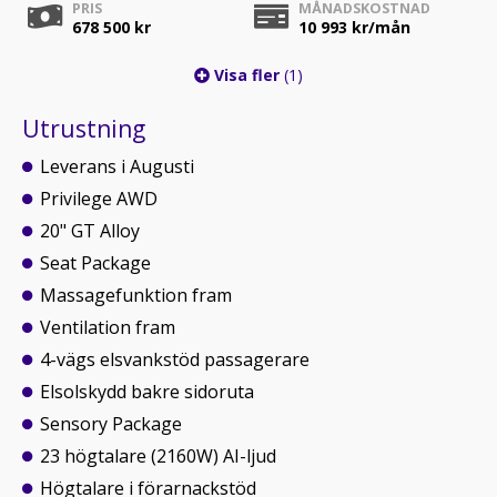
PRIS
MÅNADSKOSTNAD
678 500 kr
10 993
kr/mån
Visa fler
(1)
Utrustning
Leverans i Augusti
Privilege AWD
20" GT Alloy
Seat Package
Massagefunktion fram
Ventilation fram
4-vägs elsvankstöd passagerare
Elsolskydd bakre sidoruta
Sensory Package
23 högtalare (2160W) AI-ljud
Högtalare i förarnackstöd