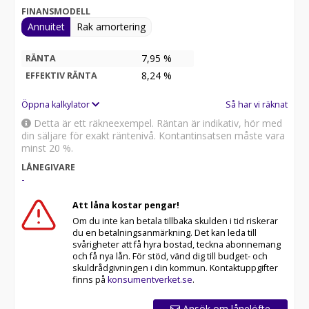
Zeekr? Varje ny bil levereras med en garanti på 5 år
FINANSMODELL
eller 100 000 km, med möjlighet till förlängning med
Annuitet
Rak amortering
ytterligare 5 år eller 100 000 km, genom att följa Zeekrs
rekommenderade service- och underhållsschema på
7,95 %
RÄNTA
Zeekr Hi-Tech Service Centers eller Zeekr
8,24
%
EFFEKTIV RÄNTA
auktoriserade verkstäder.
Öppna kalkylator
Så har vi räknat
Just nu kan du finansiera denna bil med 0,99% RÄNTA
(Max 36mån), kontakta oss för mer information.
Detta är ett räkneexempel. Räntan är indikativ, hör med
din säljare för exakt räntenivå. Kontantinsatsen måste vara
Välkommen till oss på Bendt Bil i Halmstad!
minst 20 %.
LÅNEGIVARE
-
Att låna kostar pengar!
Om du inte kan betala tillbaka skulden i tid riskerar
du en betalningsanmärkning. Det kan leda till
svårigheter att få hyra bostad, teckna abonnemang
och få nya lån. För stöd, vänd dig till budget- och
skuldrådgivningen i din kommun. Kontaktuppgifter
finns på
konsumentverket.se
.
Ansök om lånelöfte