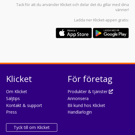
Tack för att du använder
Klicket
och delar det du gillar med dina
vänner!
Ladda ner
Klicket-appen
gratis:
Klicket
För företag
Om Klicket
Produkter & tjänster
Säljtips
Annonsera
Kontakt & support
Bli kund hos Klicket
Press
Handlarlogin
Tyck till om Klicket