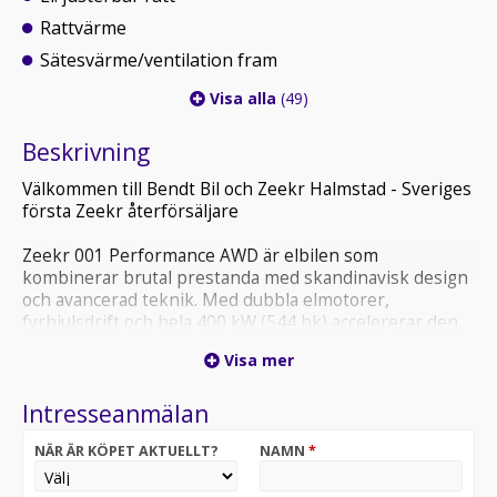
Rattvärme
Sätesvärme/ventilation fram
Visa alla
(49)
Beskrivning
Välkommen till Bendt Bil och Zeekr Halmstad - Sveriges
första Zeekr återförsäljare
Zeekr 001 Performance AWD är elbilen som
kombinerar brutal prestanda med skandinavisk design
och avancerad teknik. Med dubbla elmotorer,
fyrhjulsdrift och hela 400 kW (544 hk) accelererar den
från 0–100 km/h på endast 3,8 sekunder – samtidigt
Visa mer
som den erbjuder upp till cirka 594km WLTP-räckvidd
och snabbladdning upp till 200kW.
Intresseanmälan
Märket Zeekr har även en stark koppling till Sverige
NÄR ÄR KÖPET AKTUELLT?
NAMN
*
genom sitt europeiska designcenter i Göteborg, där
bilens formspråk och användarupplevelse utvecklas för