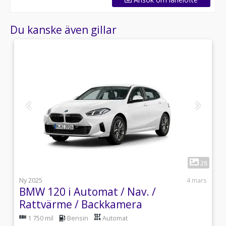
Du kanske även gillar
1
7
28
i
Ny 2025
4 mars
BMW 120 i Automat / Nav. /
Rattvärme / Backkamera
1 750 mil
Bensin
Automat