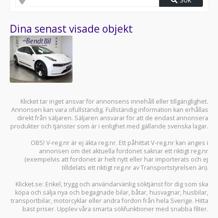
Dina senast visade objekt
Klicket tar inget ansvar för annonsens innehåll eller tillgänglighet.
Annonsen kan vara ofullständig. Fullständig information kan erhållas
direkt från säljaren. Säljaren ansvarar för att de endast annonsera
produkter och tjänster som är i enlighet med gällande svenska lagar.
OBS! V-reg.nr är ej äkta reg.nr. Ett påhittat V-reg.nr kan anges i
annonsen om det aktuella fordonet saknar ett riktigt reg.nr
(exempelvis att fordonet är helt nytt eller har importerats och ej
tilldelats ett riktigt reg.nr av Transportstyrelsen än).
Klicket.se
: Enkel, trygg och användarvänlig söktjänst för dig som ska
köpa och sälja
nya och begagnade bilar
,
båtar
,
husvagnar
,
husbilar
,
transportbilar
,
motorcyklar
eller andra fordon från hela Sverige. Hitta
bäst priser. Upplev våra smarta sökfunktioner med snabba filter.