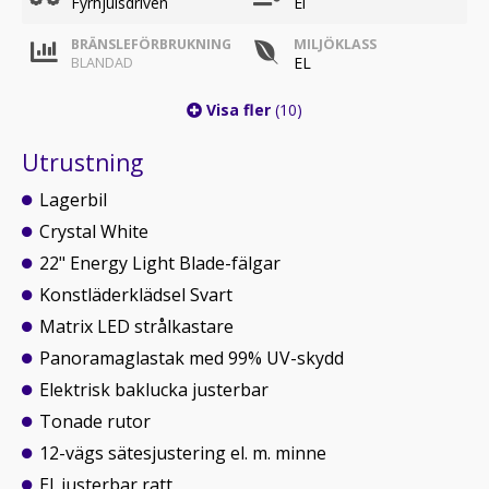
Fyrhjulsdriven
El
BRÄNSLEFÖRBRUKNING
MILJÖKLASS
EL
BLANDAD
Visa fler
(10)
Utrustning
Lagerbil
Crystal White
22" Energy Light Blade-fälgar
Konstläderklädsel Svart
Matrix LED strålkastare
Panoramaglastak med 99% UV-skydd
Elektrisk baklucka justerbar
Tonade rutor
12-vägs sätesjustering el. m. minne
El. justerbar ratt