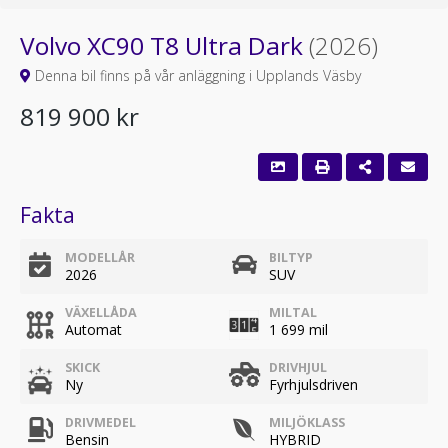
Volvo XC90 T8 Ultra Dark
(2026)
Denna bil finns på vår anläggning i Upplands Väsby
819 900 kr
Fakta
MODELLÅR
BILTYP
2026
SUV
VÄXELLÅDA
MILTAL
Automat
1 699 mil
SKICK
DRIVHJUL
Ny
Fyrhjulsdriven
DRIVMEDEL
MILJÖKLASS
Bensin
HYBRID