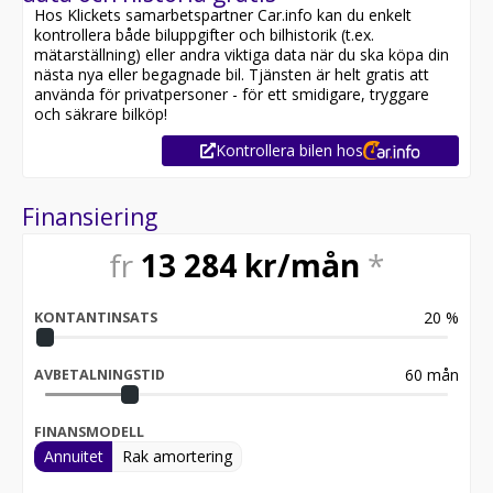
Hos Klickets samarbetspartner Car.info kan du enkelt
kontrollera både biluppgifter och bilhistorik (t.ex.
mätarställning) eller andra viktiga data när du ska köpa din
nästa nya eller begagnade bil. Tjänsten är helt gratis att
använda för privatpersoner - för ett smidigare, tryggare
och säkrare bilköp!
Kontrollera bilen hos
Finansiering
fr
13 284
kr/mån
*
20
%
KONTANTINSATS
60
mån
AVBETALNINGSTID
FINANSMODELL
Annuitet
Rak amortering