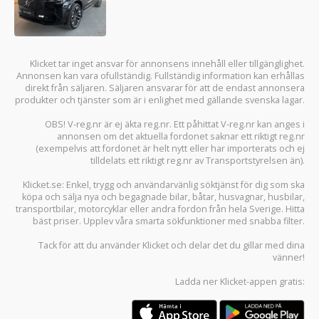
Klicket tar inget ansvar för annonsens innehåll eller tillgänglighet.
Annonsen kan vara ofullständig. Fullständig information kan erhållas
direkt från säljaren. Säljaren ansvarar för att de endast annonsera
produkter och tjänster som är i enlighet med gällande svenska lagar.
OBS! V-reg.nr är ej äkta reg.nr. Ett påhittat V-reg.nr kan anges i
annonsen om det aktuella fordonet saknar ett riktigt reg.nr
(exempelvis att fordonet är helt nytt eller har importerats och ej
tilldelats ett riktigt reg.nr av Transportstyrelsen än).
Klicket.se
: Enkel, trygg och användarvänlig söktjänst för dig som ska
köpa och sälja
nya och begagnade bilar
,
båtar
,
husvagnar
,
husbilar
,
transportbilar
,
motorcyklar
eller andra fordon från hela Sverige. Hitta
bäst priser. Upplev våra smarta sökfunktioner med snabba filter.
Tack för att du använder
Klicket
och delar det du gillar med dina
vänner!
Ladda ner
Klicket-appen
gratis: