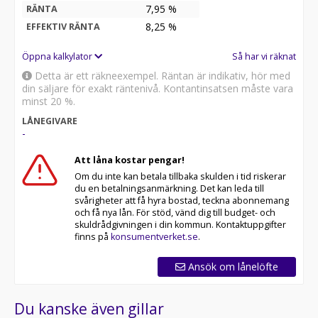
7,95 %
RÄNTA
8,25
%
EFFEKTIV RÄNTA
Öppna kalkylator
Så har vi räknat
Detta är ett räkneexempel. Räntan är indikativ, hör med
din säljare för exakt räntenivå. Kontantinsatsen måste vara
minst 20 %.
LÅNEGIVARE
-
Att låna kostar pengar!
Om du inte kan betala tillbaka skulden i tid riskerar
du en betalningsanmärkning. Det kan leda till
svårigheter att få hyra bostad, teckna abonnemang
och få nya lån. För stöd, vänd dig till budget- och
skuldrådgivningen i din kommun. Kontaktuppgifter
finns på
konsumentverket.se
.
Ansök om lånelöfte
Du kanske även gillar