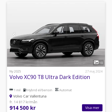
1
6
10
i
Ny 2025
27 maj 2024
Volvo XC90 T8 Ultra Dark Edition
1 mil
Hybrid el/bensin
Automat
Volvo Car Vallentuna
fr. 14 817 kr/mån
914 500 kr
Visa mer