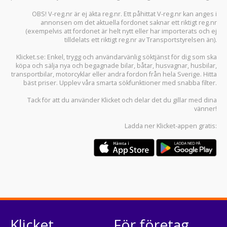
OBS! V-reg.nr är ej äkta reg.nr. Ett påhittat V-reg.nr kan anges i
annonsen om det aktuella fordonet saknar ett riktigt reg.nr
(exempelvis att fordonet är helt nytt eller har importerats och ej
tilldelats ett riktigt reg.nr av Transportstyrelsen än).
Klicket.se
: Enkel, trygg och användarvänlig söktjänst för dig som ska
köpa och sälja
nya och begagnade bilar
,
båtar
,
husvagnar
,
husbilar
,
transportbilar
,
motorcyklar
eller andra fordon från hela Sverige. Hitta
bäst priser. Upplev våra smarta sökfunktioner med snabba filter.
Tack för att du använder
Klicket
och delar det du gillar med dina
vänner!
Ladda ner
Klicket-appen
gratis:
Klicket
För företag