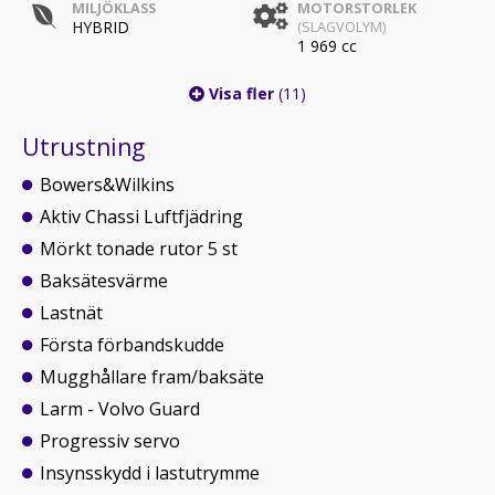
MILJÖKLASS
MOTORSTORLEK
HYBRID
(SLAGVOLYM)
1 969 cc
Visa fler
(11)
Utrustning
Bowers&Wilkins
Aktiv Chassi Luftfjädring
Mörkt tonade rutor 5 st
Baksätesvärme
Lastnät
Första förbandskudde
Mugghållare fram/baksäte
Larm - Volvo Guard
Progressiv servo
Insynsskydd i lastutrymme