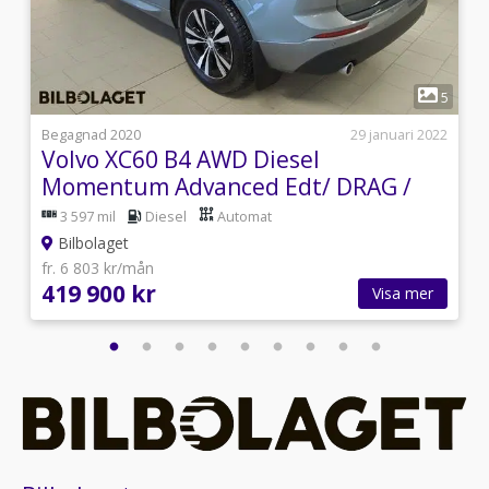
1
9
5
i
Begagnad 2020
29 januari 2022
Volvo XC60 B4 AWD Diesel
Momentum Advanced Edt/ DRAG /
VINTERHJUL/ TEKNIKPK
3 597 mil
Diesel
Automat
Bilbolaget
fr. 6 803 kr/mån
419 900 kr
Visa mer