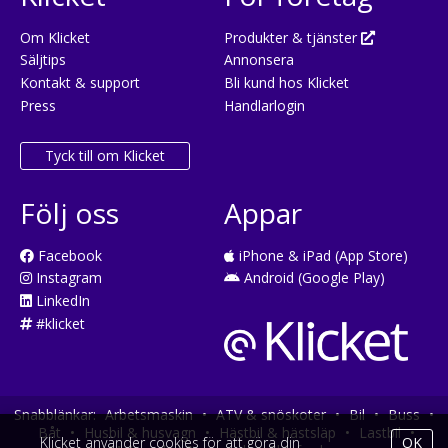
Om Klicket
Produkter & tjänster
Säljtips
Annonsera
Kontakt & support
Bli kund hos Klicket
Press
Handlarlogin
Tyck till om Klicket
Följ oss
Appar
Facebook
iPhone & iPad (App Store)
Instagram
Android (Google Play)
LinkedIn
#klicket
Snabblänkar:
Arbetsmaskin
•
ATV & snöskoter
•
Bil
•
Buss
•
Båt
•
Husbil & husvagn
•
Hästbil & hästsläp
•
Lastbil
•
Klicket använder cookies för att göra din
OK