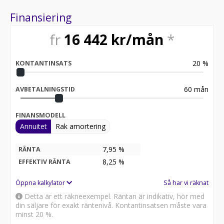
Finansiering
fr
16 442
kr/mån
*
20
%
KONTANTINSATS
60
mån
AVBETALNINGSTID
FINANSMODELL
Annuitet
Rak amortering
7,95 %
RÄNTA
8,25
%
EFFEKTIV RÄNTA
Öppna kalkylator
Så har vi räknat
Detta är ett räkneexempel. Räntan är indikativ, hör med
din säljare för exakt räntenivå. Kontantinsatsen måste vara
minst 20 %.