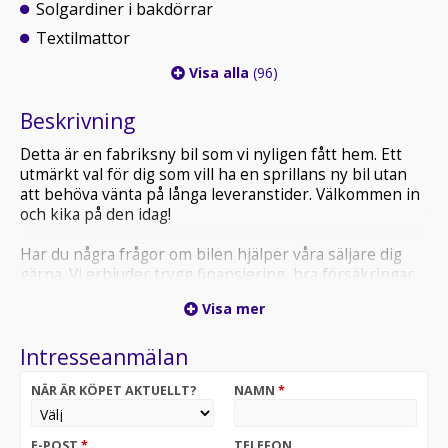
Solgardiner i bakdörrar
Textilmattor
Visa alla
(96)
Beskrivning
Detta är en fabriksny bil som vi nyligen fått hem. Ett
utmärkt val för dig som vill ha en sprillans ny bil utan
att behöva vänta på långa leveranstider. Välkommen in
och kika på den idag!
Har du några frågor om bilen hjälper våra säljare dig
gärna. Vi erbjuder trygg finansiering, bra försäkringar
samt drivmedelskort med rabatt och bonus. Dessutom
Visa mer
är vi auktoriserad verkstad och har däckhotell. Allt du
och din nya pärla behöver under ett och samma tak
Intresseanmälan
alltså.
NÄR ÄR KÖPET AKTUELLT?
NAMN
*
Volvo XC90 Recharge T8 i Ultra Black Edition
kombinerar kraft och komfort i ett uttryck som märks.
Fyrhjulsdrift ger tryggt grepp året runt. Den
E-POST
*
TELEFON