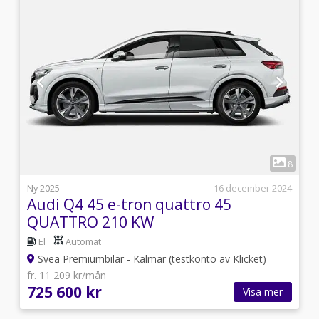
1
7
8
5
Ny 2025
16 december 2024
Audi Q4 45 e-tron quattro 45
QUATTRO 210 KW
El
Automat
Svea Premiumbilar - Kalmar (testkonto av Klicket)
fr. 11 209 kr/mån
725 600 kr
Visa mer