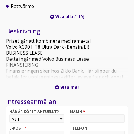
Rattvärme
Visa alla
(119)
Beskrivning
Priset går att kombinera med ramavtal
Volvo XC90 ll T8 Ultra Dark (Bensin/El)
BUSINESS LEASE
Detta ingår med Volvo Business Lease:
FINANSIERING
Finansieringen sker hos Ziklo Bank. Här slipper du
betala för uppläggningsavgifter, aviavgifter och annat
som kan tillkomma. Alla bilkostnader (inklusive
Visa mer
försäkring, service, tvätt mm) får du på en och samma
faktura.
Intresseanmälan
SERVICEAVTAL
Serviceavtal med Volvo Originalservice ingår i din
NÄR ÄR KÖPET AKTUELLT?
NAMN
*
månadskostnad. Du behöver bara boka service och
lämna in bilen enligt rekommendationerna för din
bilmodell. Det är både enkelt och smidigt.
E-POST
*
TELEFON
VOLVIA FÖRSÄKRING