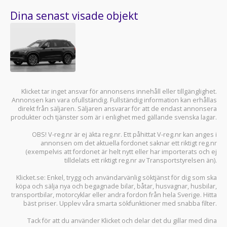
Dina senast visade objekt
Klicket tar inget ansvar för annonsens innehåll eller tillgänglighet.
Annonsen kan vara ofullständig. Fullständig information kan erhållas
direkt från säljaren. Säljaren ansvarar för att de endast annonsera
produkter och tjänster som är i enlighet med gällande svenska lagar.
OBS! V-reg.nr är ej äkta reg.nr. Ett påhittat V-reg.nr kan anges i
annonsen om det aktuella fordonet saknar ett riktigt reg.nr
(exempelvis att fordonet är helt nytt eller har importerats och ej
tilldelats ett riktigt reg.nr av Transportstyrelsen än).
Klicket.se
: Enkel, trygg och användarvänlig söktjänst för dig som ska
köpa och sälja
nya och begagnade bilar
,
båtar
,
husvagnar
,
husbilar
,
transportbilar
,
motorcyklar
eller andra fordon från hela Sverige. Hitta
bäst priser. Upplev våra smarta sökfunktioner med snabba filter.
Tack för att du använder
Klicket
och delar det du gillar med dina