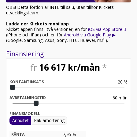
inlägg.,Högglansiga svarta dekorlister kring
sidorutorna,Intelligent Driver Information System
OBS! Detta fordon är INTE till salu, utan tillhör Klickets
(IDIS),Karossfärgade dörrhandtag med
utvecklingsteam.
markbelysning,Lane Keeping Aid och Lane Departure
Ladda ner Klickets mobilapp
Warning,Skräddarsydd instrumentpanel och övre
Klicket-appen finns i två versioner, en för
iOS via App Store 
dörrpaneler,Tröskelplåt för bakluckan i rostfritt stål
(iPhone och iPad) och en för
Android via Google Play ▶︎
Av Klicket angivet registreringsnummer: VYO234 (ej äkta
(Google, Samsung, Asus, Sony, HTC, Huawei, m.fl.).
reg.nr)
Finansiering
fr
16 617
kr/mån
*
20
%
KONTANTINSATS
60
mån
AVBETALNINGSTID
FINANSMODELL
Annuitet
Rak amortering
7,95 %
RÄNTA