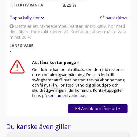
8,25
%
EFFEKTIV RÄNTA
Öppna kalkylator
Så har vi räknat
Detta är ett räkneexempel. Räntan är indikativ, hör med
din säljare för exakt räntenivå. Kontantinsatsen måste vara
minst 20 %.
LÅNEGIVARE
-
Att låna kostar pengar!
Om du inte kan betala tillbaka skulden i tid riskerar
du en betalningsanmärkning. Det kan leda till
svårigheter att få hyra bostad, teckna abonnemang
och få nya lån. För stöd, vänd dig till budget- och
skuldrådgivningen i din kommun. Kontaktuppgifter
finns på
konsumentverket.se
.
Ansök om lånelöfte
Du kanske även gillar