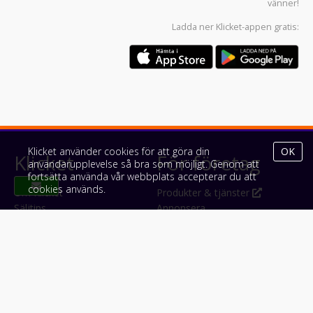
vänner!
Ladda ner
Klicket-appen
gratis:
Klicket använder cookies för att göra din
OK
Klicket
För företag
användarupplevelse så bra som möjligt. Genom att
fortsätta använda vår webbplats accepterar du att
cookies används.
Om Klicket
Produkter & tjänster
Säljtips
Annonsera
Kontakt & support
Bli kund hos Klicket
Press
Handlarlogin
Tyck till om Klicket