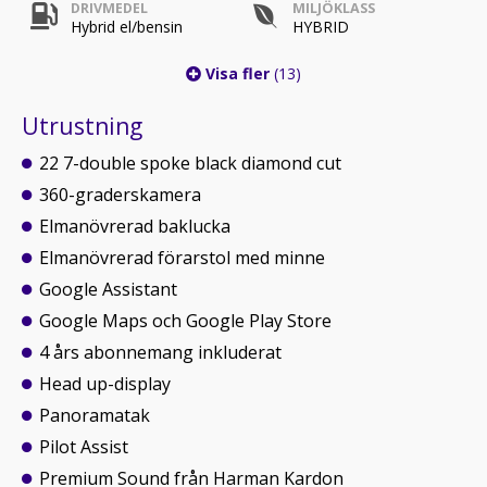
DRIVMEDEL
MILJÖKLASS
Hybrid el/bensin
HYBRID
Visa fler
(13)
Utrustning
22 7-double spoke black diamond cut
360-graderskamera
Elmanövrerad baklucka
Elmanövrerad förarstol med minne
Google Assistant
Google Maps och Google Play Store
4 års abonnemang inkluderat
Head up-display
Panoramatak
Pilot Assist
Premium Sound från Harman Kardon