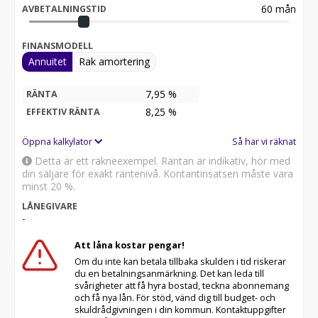
VOLVO ON CALL
60
mån
AVBETALNINGSTID
AVSTÅNDSFARTHÅLLARE
VÄRME I STOLAR FRAM OCH MITTRAD
EL BAKLUCK
FINANSMODELL
KEYLESS ÖPPNA/LÅS SAMT START (ÄVEN BAKLUCKA)
Annuitet
Rak amortering
VOLVO PILOT ASSIST
VOLVO DRIVER ASSISTANCE
7,95 %
RÄNTA
LED STRÅLKASTARE "TORS HAMMARE" MED
8,25
%
EFFEKTIV RÄNTA
AUTOMATISKT HELLJUS
VOLVO AMBIENTE LIGHT
Öppna kalkylator
Så har vi räknat
INTEGRERADE BARNSTOLAR I MITTRADEN
FRONTGRILL I VATTENFALL DESIGN
Detta är ett räkneexempel. Räntan är indikativ, hör med
din säljare för exakt räntenivå. Kontantinsatsen måste vara
EN BIL HELT I NYSKICK MED NYBILSKÄNSLAN KVAR!
minst 20 %.
SERVAD HOS VOLVO 2026-02 - NÄSTA SERVICE 2028-02
LÅNEGIVARE
ELLER OM 3000 MIL
-
RING ELLER MAILA VID INTRESSE!
Att låna kostar pengar!
BILEN KAN VISAS EFTER BOKNING AV TID!
Om du inte kan betala tillbaka skulden i tid riskerar
du en betalningsanmärkning. Det kan leda till
VÄLKOMNA!
svårigheter att få hyra bostad, teckna abonnemang
och få nya lån. För stöd, vänd dig till budget- och
skuldrådgivningen i din kommun. Kontaktuppgifter