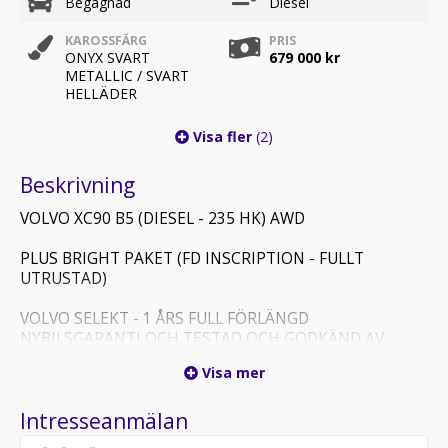
Begagnad
Diesel
KAROSSFÄRG
PRIS
ONYX SVART
679 000 kr
METALLIC / SVART
HELLÄDER
Visa fler
(2)
Beskrivning
VOLVO XC90 B5 (DIESEL - 235 HK) AWD
PLUS BRIGHT PAKET (FD INSCRIPTION - FULLT
UTRUSTAD)
VOLVO SELEKT - 1 ÅRS FULL FÖRLÄNGD
NYBILSGARANTI OCH TESTAD OCH GODKÄND AV
AUKTORISERAD VOLVO
Visa mer
ENDAST 1800 MIL
Intresseanmälan
PANORAMAGLAS TAK