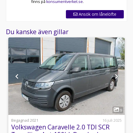
finns på
konsumentverket.se
.
Ansök om lånelöfte
Du kanske även gillar
1
6
9
5
Begagnad 2021
16 juli 2025
Volkswagen Caravelle 2.0 TDI SCR