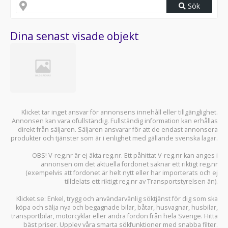
Sök
Dina senast visade objekt
Klicket tar inget ansvar för annonsens innehåll eller tillgänglighet.
Annonsen kan vara ofullständig. Fullständig information kan erhållas
direkt från säljaren. Säljaren ansvarar för att de endast annonsera
produkter och tjänster som är i enlighet med gällande svenska lagar.
OBS! V-reg.nr är ej äkta reg.nr. Ett påhittat V-reg.nr kan anges i
annonsen om det aktuella fordonet saknar ett riktigt reg.nr
(exempelvis att fordonet är helt nytt eller har importerats och ej
tilldelats ett riktigt reg.nr av Transportstyrelsen än).
Klicket.se
: Enkel, trygg och användarvänlig söktjänst för dig som ska
köpa och sälja
nya och begagnade bilar
,
båtar
,
husvagnar
,
husbilar
,
transportbilar
,
motorcyklar
eller andra fordon från hela Sverige. Hitta
bäst priser. Upplev våra smarta sökfunktioner med snabba filter.