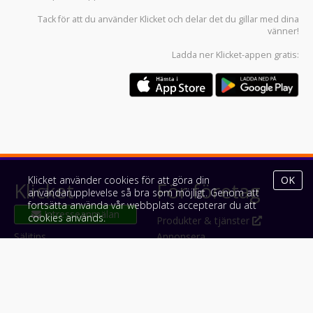
Tack för att du använder
Klicket
och delar det du gillar med dina
vänner!
Ladda ner
Klicket-appen
gratis:
Klicket använder cookies för att göra din
OK
Klicket
För företag
användarupplevelse så bra som möjligt. Genom att
fortsätta använda vår webbplats accepterar du att
cookies används.
Om Klicket
Produkter & tjänster
Säljtips
Annonsera
Kontakt & support
Bli kund hos Klicket
Press
Handlarlogin
Tyck till om Klicket