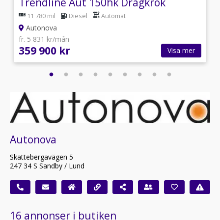
OMS/
Trendline Aut 150hk Dragkrok
11 780 mil
Diesel
Automat
Autonova
fr. 5 831 kr/mån
359 900 kr
Visa mer
Autonova
Skattebergavägen 5
247 34 S Sandby / Lund
16 annonser i butiken