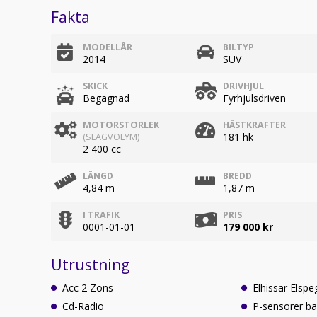
Fakta
MODELLÅR
BILTYP
2014
SUV
SKICK
DRIVHJUL
Begagnad
Fyrhjulsdriven
MOTORSTORLEK
HÄSTKRAFTER
181 hk
(SLAGVOLYM)
2 400 cc
LÄNGD
BREDD
4,84 m
1,87 m
I TRAFIK
PRIS
0001-01-01
179 000 kr
Utrustning
Acc 2 Zons
Elhissar 
Cd-Radio
P-sensorer b