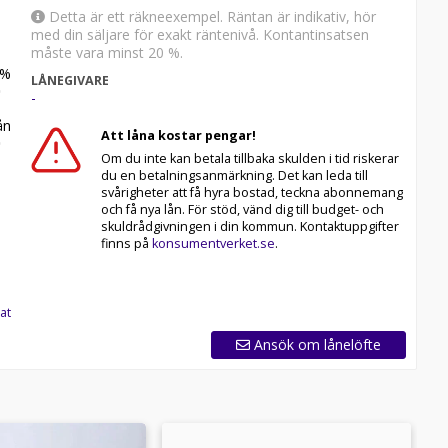
Detta är ett räkneexempel. Räntan är indikativ, hör
med din säljare för exakt räntenivå. Kontantinsatsen
måste vara minst 20 %.
%
LÅNEGIVARE
-
n
Att låna kostar pengar!
Om du inte kan betala tillbaka skulden i tid riskerar
du en betalningsanmärkning. Det kan leda till
svårigheter att få hyra bostad, teckna abonnemang
och få nya lån. För stöd, vänd dig till budget- och
skuldrådgivningen i din kommun. Kontaktuppgifter
finns på
konsumentverket.se
.
at
Ansök om lånelöfte