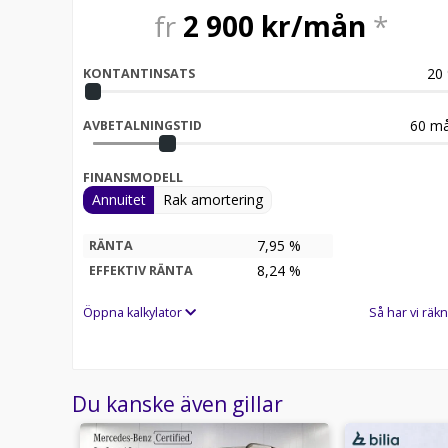
fr
2 900
kr/mån
*
20
KONTANTINSATS
60
må
AVBETALNINGSTID
FINANSMODELL
Annuitet
Rak amortering
7,95 %
RÄNTA
8,24
%
EFFEKTIV RÄNTA
Öppna kalkylator
Så har vi räkn
Du kanske även gillar