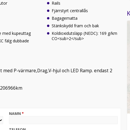
utor
Rails
Fjärrstyrt centrallås
K
Bagagematta
Stänkskydd fram och bak
e med kupeuttag
Koldioxidutsläpp (NEDC): 169 g/km
CO<sub>2</sub>
 XC fälg dubbade
ett med P-värmare,Drag,V-hjul och LED Ramp. endast 2
id 206966km
NAMN
*
TELEFON