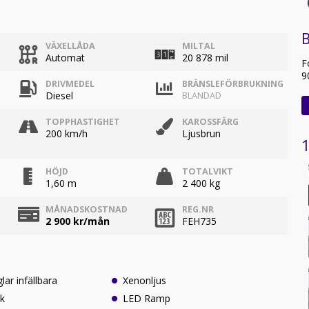
B
VÄXELLÅDA
MILTAL
Automat
20 878 mil
F
9
DRIVMEDEL
BRÄNSLEFÖRBRUKNING
Diesel
BLANDAD
TOPPHASTIGHET
KAROSSFÄRG
200 km/h
Ljusbrun
1
HÖJD
TOTALVIKT
1,60 m
2 400 kg
MÅNADSKOSTNAD
REG.NR
2 900
kr/mån
FEH735
Elspeglar infällbara
Xenonljus
ak
LED Ramp