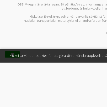
OBS! V-reg.nr är ej äkta reg.nr. Ett påhittat V-reg.nr kan anges 
att fordonet är helt nytt eller ha
Klicket.se
: Enkel, trygg och användarvänlig söktjänst fö
husbilar
,
transportbilar
,
motorcyklar
eller andra fordon frå
Klicket använder cookies för att göra din användarupplevelse 
Klicket
För f
Om Klicket
Produkter &
Säljtips
Annonsera