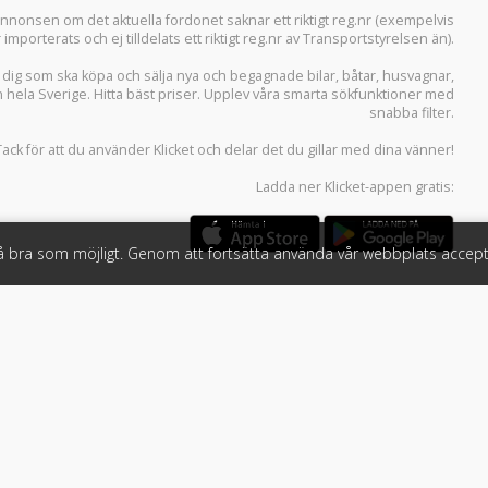
i annonsen om det aktuella fordonet saknar ett riktigt reg.nr (exempelvis
r importerats och ej tilldelats ett riktigt reg.nr av Transportstyrelsen än).
r dig som ska köpa och sälja
nya och begagnade bilar
,
båtar
,
husvagnar
,
n hela Sverige. Hitta bäst priser. Upplev våra smarta sökfunktioner med
snabba filter.
Tack för att du använder
Klicket
och delar det du gillar med dina vänner!
Ladda ner
Klicket-appen
gratis:
så bra som möjligt. Genom att fortsätta använda vår webbplats accept
öretag
Följ oss
 tjänster
Facebook
Instagram