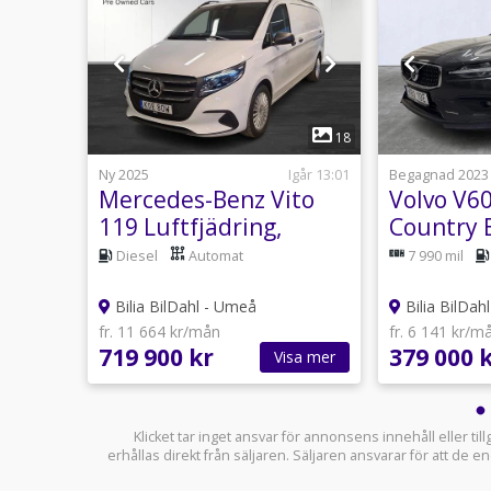
1
20
18
31 juli
Ny 2025
Igår 13:01
Begagnad 2023
LC
Mercedes-Benz Vito
Volvo V60
119 Luftfjädring,
Country
hjul/
dubbla skjutdörrar
Plus/Insc
utomat
Diesel
Automat
7 990 mil
Bilia BilDahl - Umeå
Bilia BilDah
fr. 11 664 kr/mån
fr. 6 141 kr/m
719 900 kr
379 000 
sa mer
Visa mer
Klicket tar inget ansvar för annonsens innehåll eller ti
erhållas direkt från säljaren. Säljaren ansvarar för att de