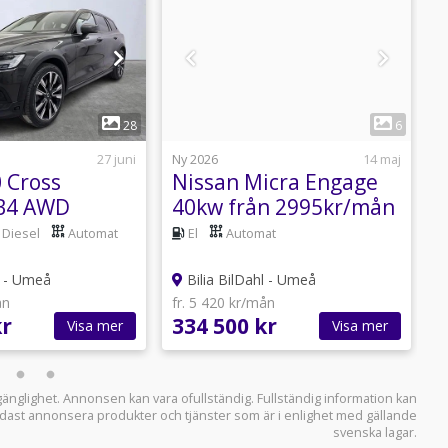
1
1
28
6
27 juni
Ny 2026
14 maj
B
 Cross
Nissan Micra Engage
 B4 AWD
40kw från 2995kr/mån
2
ription/Kamera/Dr...
7
Diesel
Automat
El
Automat
l - Umeå
Bilia BilDahl - Umeå
ån
fr. 5 420 kr/mån
f
kr
334 500 kr
3
Visa mer
Visa mer
llgänglighet. Annonsen kan vara ofullständig. Fullständig information kan
 endast annonsera produkter och tjänster som är i enlighet med gällande
svenska lagar.