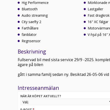
Hig Performence
Mörktonade r
Bluetooth
Lastgaller
Audio streaming
Fast dragkrok
City saefty 2
16" XC fälgar
Farthållare
Motorvärmar
färddator
V-hjul på 16"
Regnsensor
Beskrivning
Fullservad bil med sista service 29/9 -2025. kompl
ägare på bilen
gått i samma familj sedan ny. Besiktad 26-05-06 v
Intresseanmälan
NÄR ÄR KÖPET AKTUELLT?
E-POST
*