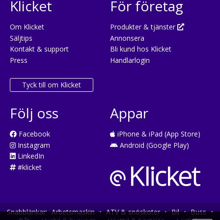
Klicket
För företag
Om Klicket
Produkter & tjänster
Säljtips
Annonsera
Kontakt & support
Bli kund hos Klicket
Press
Handlarlogin
Tyck till om Klicket
Följ oss
Appar
Facebook
iPhone & iPad (App Store)
Instagram
Android (Google Play)
LinkedIn
#klicket
Snabblänkar:
Arbetsmaskin
•
ATV & snöskoter
•
Bil
•
Buss
•