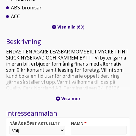
ABS-bromsar
ACC
Visa alla
(60)
Beskrivning
ENDAST EN ÄGARE LEASBAR MOMSBIL I MYCKET FINT
SKICK NYSERVAD OCH KAMREM BYTT . Vi byter gärna
in eran bil, erbjuder förmånlig finans med alternativ
som 0 kr kontant samt leasing för företag. Vill ni som
kund boka en tid utanför ordinarie öppettider, ring
gärna så ställer vi upp. Varmt välkomna till oss på
Quality Cars Norrland AB. Terminalvägen 34, 86136
Timrå 060 - 100014 http://www.qcars.se
Visa mer
Intresseanmälan
NÄR ÄR KÖPET AKTUELLT?
NAMN
*