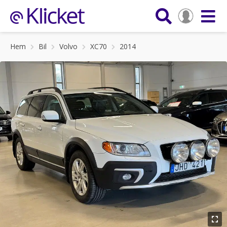
Hem
Bil
Volvo
XC70
2014