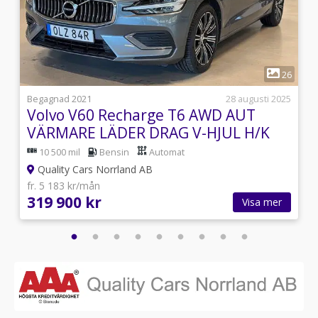
1
3
26
i
Begagnad 2021
28 augusti 2025
Volvo V60 Recharge T6 AWD AUT
A
VÄRMARE LÄDER DRAG V-HJUL H/K
10 500 mil
Bensin
Automat
Quality Cars Norrland AB
fr. 5 183 kr/mån
319 900 kr
Visa mer