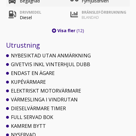
Begagnad
Fyrhjulsdriven
DRIVMEDEL
BRÄNSLEFÖRBRUKNING
Diesel
BLANDAD
Visa fler
(12)
Utrustning
NYBESIKTAD UTAN ANMÄRKNING
GIVETVIS INKL VINTERHJUL DUBB
ENDAST EN ÄGARE
KUPÉVÄRMARE
ELEKTRISKT MOTORVÄRMARE
VÄRMESLINGA I VINDRUTAN
DIESELVÄRMARE TIMER
FULL SERVAD BOK
KAMREM BYTT
NYSERVAD