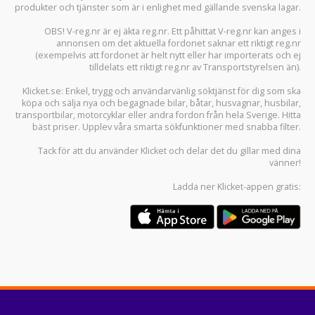
produkter och tjänster som är i enlighet med gällande svenska lagar.
OBS! V-reg.nr är ej äkta reg.nr. Ett påhittat V-reg.nr kan anges i
annonsen om det aktuella fordonet saknar ett riktigt reg.nr
(exempelvis att fordonet är helt nytt eller har importerats och ej
tilldelats ett riktigt reg.nr av Transportstyrelsen än).
Klicket.se
: Enkel, trygg och användarvänlig söktjänst för dig som ska
köpa och sälja
nya och begagnade bilar
,
båtar
,
husvagnar
,
husbilar
,
transportbilar
,
motorcyklar
eller andra fordon från hela Sverige. Hitta
bäst priser. Upplev våra smarta sökfunktioner med snabba filter.
Tack för att du använder
Klicket
och delar det du gillar med dina
vänner!
Ladda ner
Klicket-appen
gratis: