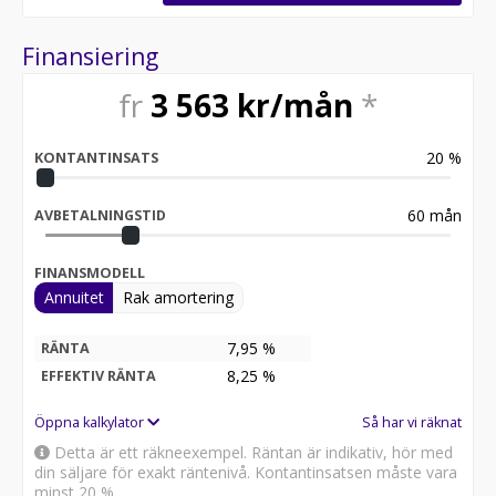
Finansiering
fr
3 563
kr/mån
*
20
%
KONTANTINSATS
60
mån
AVBETALNINGSTID
FINANSMODELL
Annuitet
Rak amortering
7,95 %
RÄNTA
8,25
%
EFFEKTIV RÄNTA
Öppna kalkylator
Så har vi räknat
Detta är ett räkneexempel. Räntan är indikativ, hör med
din säljare för exakt räntenivå. Kontantinsatsen måste vara
minst 20 %.