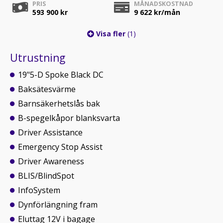
PRIS
MÅNADSKOSTNAD
593 900 kr
9 622
kr/mån
Visa fler
(1)
Utrustning
19"5-D Spoke Black DC
Baksätesvärme
Barnsäkerhetslås bak
B-spegelkåpor blanksvarta
Driver Assistance
Emergency Stop Assist
Driver Awareness
BLIS/BlindSpot
InfoSystem
Dynförlängning fram
Eluttag 12V i bagage