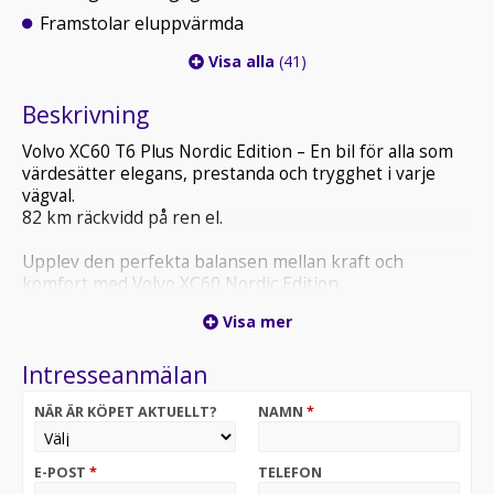
Framstolar eluppvärmda
Visa alla
(41)
Beskrivning
Volvo XC60 T6 Plus Nordic Edition – En bil för alla som
värdesätter elegans, prestanda och trygghet i varje
vägval.
82 km räckvidd på ren el.
Upplev den perfekta balansen mellan kraft och
komfort med Volvo XC60 Nordic Edition.
Visa mer
Volvo XC60 Nordic Edition är designad för den som vill
ha mer än bara en bil – det är en livsstil. Den stilrena
Intresseanmälan
och moderna exteriören ger ett sofistikerat intryck,
medan den vackra inredningen med exklusiva material
NÄR ÄR KÖPET AKTUELLT?
NAMN
*
och avancerad teknologi gör varje resa till en ren
njutning. Den nordiska designen genomsyrar både
insidan och utsidan, och den eleganta finishen
E-POST
*
TELEFON
harmonierar perfekt med vårt nordiska klimat.