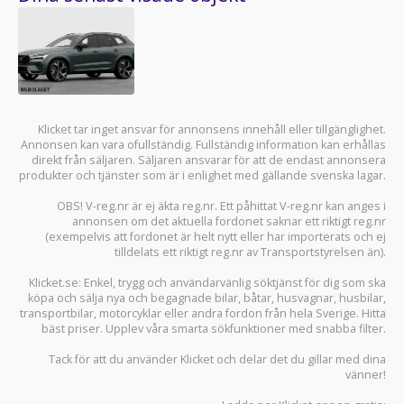
Klicket tar inget ansvar för annonsens innehåll eller tillgänglighet.
Annonsen kan vara ofullständig. Fullständig information kan erhållas
direkt från säljaren. Säljaren ansvarar för att de endast annonsera
produkter och tjänster som är i enlighet med gällande svenska lagar.
OBS! V-reg.nr är ej äkta reg.nr. Ett påhittat V-reg.nr kan anges i
annonsen om det aktuella fordonet saknar ett riktigt reg.nr
(exempelvis att fordonet är helt nytt eller har importerats och ej
tilldelats ett riktigt reg.nr av Transportstyrelsen än).
Klicket.se
: Enkel, trygg och användarvänlig söktjänst för dig som ska
köpa och sälja
nya och begagnade bilar
,
båtar
,
husvagnar
,
husbilar
,
transportbilar
,
motorcyklar
eller andra fordon från hela Sverige. Hitta
bäst priser. Upplev våra smarta sökfunktioner med snabba filter.
Tack för att du använder
Klicket
och delar det du gillar med dina
vänner!