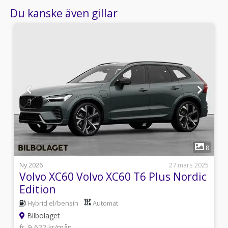
Du kanske även gillar
1
5
8
i
Ny 2026
27 mars 2025
Volvo XC60 Volvo XC60 T6 Plus Nordic
Edition
Hybrid el/bensin
Automat
Bilbolaget
fr. 9 622 kr/mån