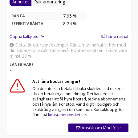
900 kr
Annuitet
Rak amortering
XC60 T6 Plus Black Nordic Edition Nu 613 900 kr
Tidigare 755 900 kr
7,95 %
RÄNTA
Även T8 varianterna finns som Nordic Edition och
8,24
%
EFFEKTIV RÄNTA
startar då på 643 900 kr
Öppna kalkylator
Så har vi räknat
OBS! Bilen på bilden är utrustad med 22" fälgar och den
nya läckra färgen Forest Lake Metallic och kostar då
Detta är ett räkneexempel. Räntan är indikativ, hör med
633 800 kr
din säljare för exakt räntenivå. Kontantinsatsen måste vara
minst 20 %.
LÅNEGIVARE
-
Att låna kostar pengar!
Om du inte kan betala tillbaka skulden i tid riskerar
du en betalningsanmärkning. Det kan leda till
svårigheter att få hyra bostad, teckna abonnemang
och få nya lån. För stöd, vänd dig till budget- och
skuldrådgivningen i din kommun. Kontaktuppgifter
finns på
konsumentverket.se
.
Ansök om lånelöfte