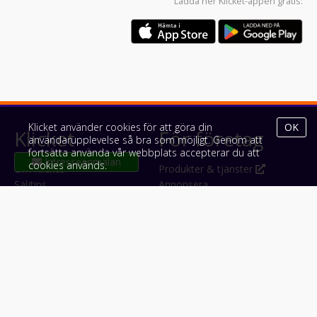
Ladda ner
Klicket-appen
gratis:
Klicket använder cookies för att göra din
OK
Klicket
För företag
användarupplevelse så bra som möjligt. Genom att
fortsätta använda vår webbplats accepterar du att
cookies används.
Om Klicket
Produkter & tjänster
Säljtips
Annonsera
Kontakt & support
Bli kund hos Klicket
Press
Handlarlogin
Tyck till om Klicket
Följ oss
Appar