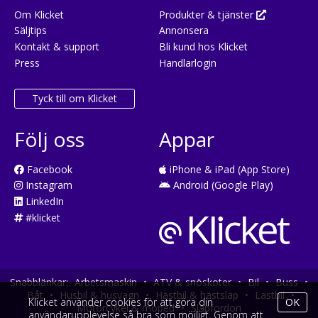
Om Klicket
Produkter & tjänster
Säljtips
Annonsera
Kontakt & support
Bli kund hos Klicket
Press
Handlarlogin
Tyck till om Klicket
Följ oss
Appar
Facebook
iPhone & iPad (App Store)
Instagram
Android (Google Play)
LinkedIn
#klicket
Snabblänkar:
Arbetsmaskin
•
ATV & snöskoter
•
Bil
•
Buss
•
Båt
•
Husbil & husvagn
•
Hästbil & hästsläp
•
Lastbil
•
Klicket använder cookies för att göra din
OK
Motorcykel & moped
•
Släpfordon
användarupplevelse så bra som möjligt. Genom att