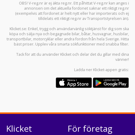
OBS! V-reg.nr är ej äkta reg.nr. Ett påhittat V-reg.nr kan anges i
annonsen om det aktuella fordonet saknar ett riktigt reg.nr
(exempelvis att fordonet är helt nytt eller har importerats och ej
tilldelats ett riktigt reg.nr av Transportstyrelsen än).
Klicket.se
: Enkel, trygg och användarvänlig söktjänst för dig som ska
köpa och sälja
nya och begagnade bilar
,
båtar
,
husvagnar
,
husbilar
,
transportbilar
,
motorcyklar
eller andra fordon från hela Sverige. Hitta
bäst priser. Upplev våra smarta sökfunktioner med snabba filter.
Tack för att du använder
Klicket
och delar det du gillar med dina
vänner!
Ladda ner
Klicket-appen
gratis:
Klicket
För företag