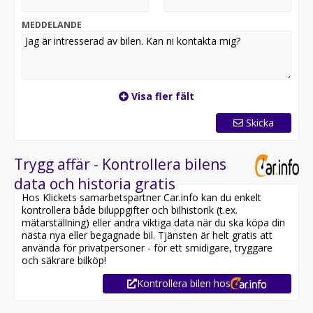
Med Volvo Selekt får du ett genomtänkt premiumval
för dig som vill köpa begagnad Volvo på ett tryggt och
MEDDELANDE
bekvämt sätt.
Visa fler fält
Skicka
Trygg affär - Kontrollera bilens
data och historia gratis
Hos Klickets samarbetspartner Car.info kan du enkelt
kontrollera både biluppgifter och bilhistorik (t.ex.
mätarställning) eller andra viktiga data när du ska köpa din
nästa nya eller begagnade bil. Tjänsten är helt gratis att
använda för privatpersoner - för ett smidigare, tryggare
och säkrare bilköp!
Kontrollera bilen hos