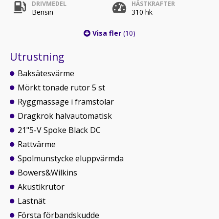
DRIVMEDEL
HÄSTKRAFTER
Bensin
310 hk
Visa fler
(10)
Utrustning
Baksätesvärme
Mörkt tonade rutor 5 st
Ryggmassage i framstolar
Dragkrok halvautomatisk
21"5-V Spoke Black DC
Rattvärme
Spolmunstycke eluppvärmda
Bowers&Wilkins
Akustikrutor
Lastnät
Första förbandskudde