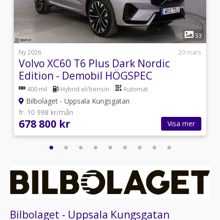
1
8
33
7
Ny 2026
20 mars
Volvo XC60 T6 Plus Dark Nordic
Edition - Demobil HÖGSPEC
400 mil
Hybrid el/bensin
Automat
Bilbolaget - Uppsala Kungsgatan
fr. 10 998 kr/mån
678 800 kr
Visa mer
Bilbolaget - Uppsala Kungsgatan