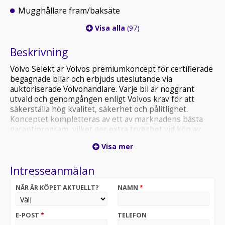
Mugghållare fram/baksäte
Visa alla
(97)
Beskrivning
Volvo Selekt är Volvos premiumkoncept för certifierade
begagnade bilar och erbjuds uteslutande via
auktoriserade Volvohandlare. Varje bil är noggrant
utvald och genomgången enligt Volvos krav för att
säkerställa hög kvalitet, säkerhet och pålitlighet.
Konceptet kompletteras av ett av marknadens bästa
garantiprogram, vilket ger extra trygghet vid köp av
begagnad Volvo.
Visa mer
Bilbolaget Uppsala är en etablerad Volvoåterförsäljare
Intresseanmälan
med lång historia och gedigen erfarenhet av Volvo. Hos
oss får du inte bara en bil som lever upp till Volvos
NÄR ÄR KÖPET AKTUELLT?
NAMN
*
höga standarder, utan även hjälp med förmånliga
finansieringsalternativ, serviceavtal och försäkring
anpassade efter dina behov.
E-POST
*
TELEFON