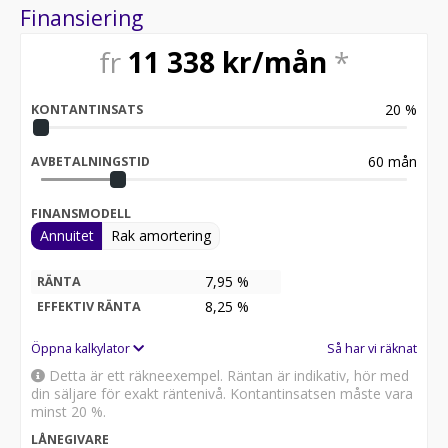
Finansiering
fr
11 338
kr/mån
*
20
%
KONTANTINSATS
60
mån
AVBETALNINGSTID
FINANSMODELL
Annuitet
Rak amortering
7,95 %
RÄNTA
8,25
%
EFFEKTIV RÄNTA
Öppna kalkylator
Så har vi räknat
Detta är ett räkneexempel. Räntan är indikativ, hör med
din säljare för exakt räntenivå. Kontantinsatsen måste vara
minst 20 %.
LÅNEGIVARE