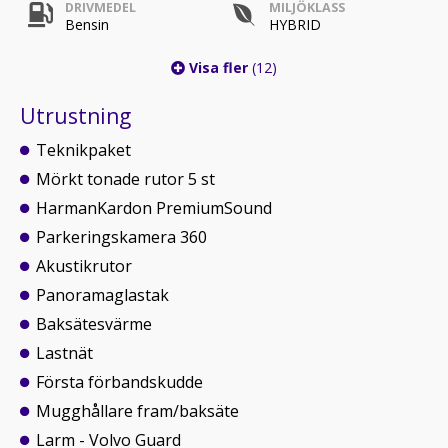
DRIVMEDEL
MILJÖKLASS
Bensin
HYBRID
Visa fler
(12)
Utrustning
Teknikpaket
Mörkt tonade rutor 5 st
HarmanKardon PremiumSound
Parkeringskamera 360
Akustikrutor
Panoramaglastak
Baksätesvärme
Lastnät
Första förbandskudde
Mugghållare fram/baksäte
Larm - Volvo Guard