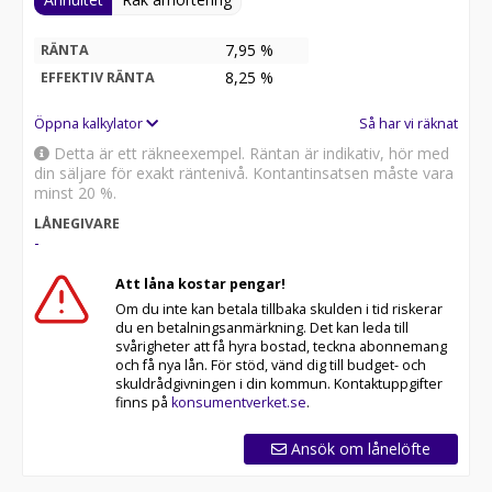
7,95 %
RÄNTA
8,25
%
EFFEKTIV RÄNTA
Öppna kalkylator
Så har vi räknat
Detta är ett räkneexempel. Räntan är indikativ, hör med
din säljare för exakt räntenivå. Kontantinsatsen måste vara
minst 20 %.
LÅNEGIVARE
-
Att låna kostar pengar!
Om du inte kan betala tillbaka skulden i tid riskerar
du en betalningsanmärkning. Det kan leda till
svårigheter att få hyra bostad, teckna abonnemang
och få nya lån. För stöd, vänd dig till budget- och
skuldrådgivningen i din kommun. Kontaktuppgifter
finns på
konsumentverket.se
.
Ansök om lånelöfte