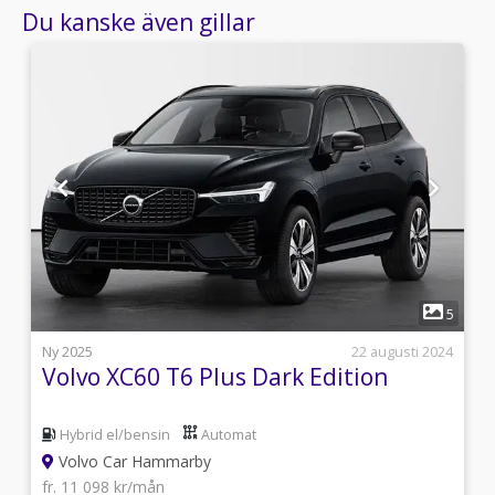
Du kanske även gillar
1
9
5
s
Ny 2025
22 augusti 2024
Volvo XC60 T6 Plus Dark Edition
Hybrid el/bensin
Automat
Volvo Car Hammarby
fr. 11 098 kr/mån