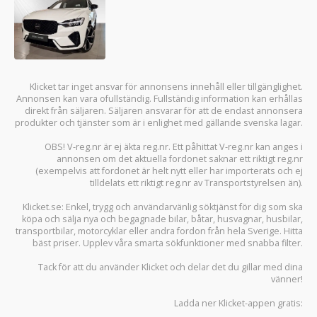
Klicket tar inget ansvar för annonsens innehåll eller tillgänglighet.
Annonsen kan vara ofullständig. Fullständig information kan erhållas
direkt från säljaren. Säljaren ansvarar för att de endast annonsera
produkter och tjänster som är i enlighet med gällande svenska lagar.
OBS! V-reg.nr är ej äkta reg.nr. Ett påhittat V-reg.nr kan anges i
annonsen om det aktuella fordonet saknar ett riktigt reg.nr
(exempelvis att fordonet är helt nytt eller har importerats och ej
tilldelats ett riktigt reg.nr av Transportstyrelsen än).
Klicket.se
: Enkel, trygg och användarvänlig söktjänst för dig som ska
köpa och sälja
nya och begagnade bilar
,
båtar
,
husvagnar
,
husbilar
,
transportbilar
,
motorcyklar
eller andra fordon från hela Sverige. Hitta
bäst priser. Upplev våra smarta sökfunktioner med snabba filter.
Tack för att du använder
Klicket
och delar det du gillar med dina
vänner!
Ladda ner
Klicket-appen
gratis: