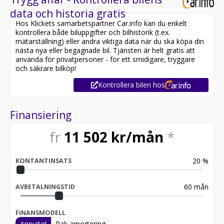
data och historia gratis
Hos Klickets samarbetspartner Car.info kan du enkelt
kontrollera både biluppgifter och bilhistorik (t.ex.
mätarställning) eller andra viktiga data när du ska köpa din
nästa nya eller begagnade bil. Tjänsten är helt gratis att
använda för privatpersoner - för ett smidigare, tryggare
och säkrare bilköp!
Kontrollera bilen hos
Finansiering
fr
11 502
kr/mån
*
20
%
KONTANTINSATS
60
mån
AVBETALNINGSTID
FINANSMODELL
Annuitet
Rak amortering