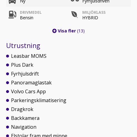
Ny
Fyrhjulsdriven
DRIVMEDEL
MILJÖKLASS
Bensin
HYBRID
Visa fler
(13)
Utrustning
Leasbar MOMS
Plus Dark
Fyrhjulsdrift
Panoramaglastak
Volvo Cars App
Parkeringsklimatisering
Dragkrok
Backkamera
Navigation
Elstolar fram med minne