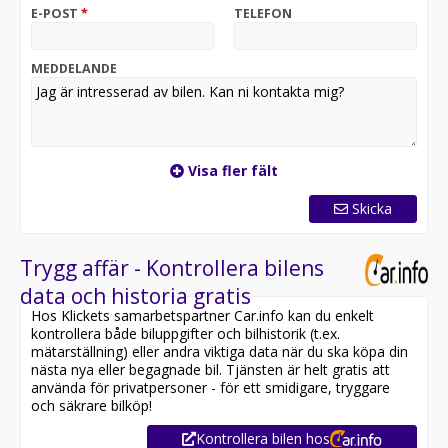
- Panoramaglastak
E-POST
*
TELEFON
- Volvo Cars App & Parkeringsklimatisering
- Dragkrok
- Backkamera
MEDDELANDE
- Navigation
- Skinnklädsel & Elstolar fram med minne
- Pilot Assist
- BLIS döda vinkel varnare
- Apple CarPlay & Android auto
Visa fler fält
- Rattvärme
Skicka
Övrig information om bilen:
Elräckvidd enligt WLTP på 77 km
Besiktigad till och med 2027-05-31
Trygg affär - Kontrollera bilens
Leasbar för företag
data och historia gratis
Möjlighet till 12-60 månaders garanti
Hos Klickets samarbetspartner Car.info kan du enkelt
kontrollera både biluppgifter och bilhistorik (t.ex.
Servicehistorik:
mätarställning) eller andra viktiga data när du ska köpa din
2025-02-27 - 3390 mil
nästa nya eller begagnade bil. Tjänsten är helt gratis att
2025-10-23 - 6714 mil
använda för privatpersoner - för ett smidigare, tryggare
2026-07-01 - 10246 mil
och säkrare bilköp!
Kontrollera bilen hos
Besök