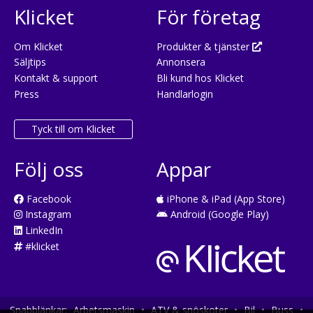
Klicket
För företag
Om Klicket
Produkter & tjänster
Säljtips
Annonsera
Kontakt & support
Bli kund hos Klicket
Press
Handlarlogin
Tyck till om Klicket
Följ oss
Appar
Facebook
iPhone & iPad (App Store)
Instagram
Android (Google Play)
LinkedIn
#klicket
Snabblänkar:
Arbetsmaskin
•
ATV & snöskoter
•
Bil
•
Buss
•