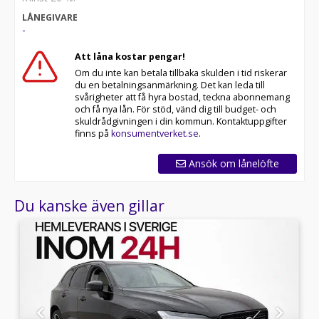
LÅNEGIVARE
Med korta lagertider försvinner våra bilar snabbt! Ring
-
oss idag för att reservera din bil: 08-572 142 39. Vi
erbjuder även skräddarsydd finansiering och 14 dagars
Att låna kostar pengar!
fri försäkring från Folksam.
Om du inte kan betala tillbaka skulden i tid riskerar
du en betalningsanmärkning. Det kan leda till
Se hur vi genomför våra tester här:
svårigheter att få hyra bostad, teckna abonnemang
och få nya lån. För stöd, vänd dig till budget- och
Telefontider:
skuldrådgivningen i din kommun. Kontaktuppgifter
finns på
konsumentverket.se
.
Besökstider i butik:
Ansök om lånelöfte
Välkomna!
Du kanske även gillar
Utrustning/Tillbehör:
Leasbar MOMS,Plus
Dark,Fyrhjulsdrift,Panoramaglastak,Volvo Cars
App,Parkeringsklimatisering,Dragkrok,Backkamera,Navigat
fram med minne,Skinnklädsel,Dynförlängning,Pilot
Assist,BLIS döda vinkel varnare,Apple CarPlay,Android
auto,Multifunktionsratt,Rattvärme,Adaptiv
farthållare,Keyless System,Elektrisk bagagelucka,Lane
Assist,2 Zons