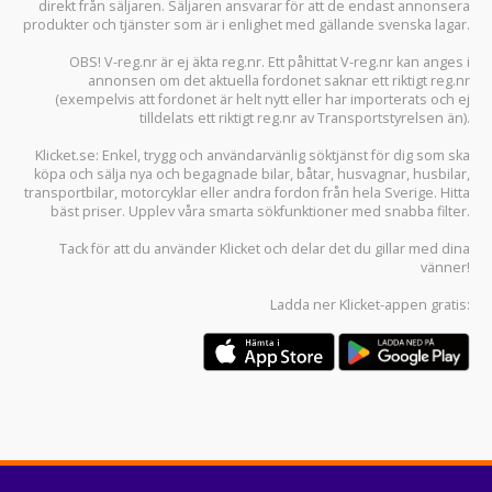
direkt från säljaren. Säljaren ansvarar för att de endast annonsera
produkter och tjänster som är i enlighet med gällande svenska lagar.
OBS! V-reg.nr är ej äkta reg.nr. Ett påhittat V-reg.nr kan anges i
annonsen om det aktuella fordonet saknar ett riktigt reg.nr
(exempelvis att fordonet är helt nytt eller har importerats och ej
tilldelats ett riktigt reg.nr av Transportstyrelsen än).
Klicket.se
: Enkel, trygg och användarvänlig söktjänst för dig som ska
köpa och sälja
nya och begagnade bilar
,
båtar
,
husvagnar
,
husbilar
,
transportbilar
,
motorcyklar
eller andra fordon från hela Sverige. Hitta
bäst priser. Upplev våra smarta sökfunktioner med snabba filter.
Tack för att du använder
Klicket
och delar det du gillar med dina
vänner!
Ladda ner
Klicket-appen
gratis: