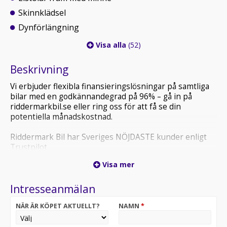
Skinnklädsel
Dynförlängning
Visa alla
(52)
Beskrivning
Vi erbjuder flexibla finansieringslösningar på samtliga
bilar med en godkännandegrad på 96% – gå in på
riddermarkbil.se eller ring oss för att få se din
potentiella månadskostnad.
Riddermark Bil har Sveriges NÖJDASTE kunder enligt
Trustpilot
*JTP15W* *Vi tar emot alla inbyten och erbjuder
Visa mer
hemleverans i hela Sverige!*
Intresseanmälan
Utrustning inkluderar:
- Leasbar MOMS
NÄR ÄR KÖPET AKTUELLT?
NAMN
*
- Plus Dark
- Fyrhjulsdrift