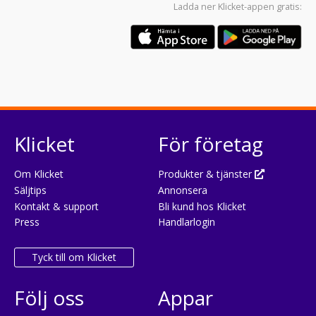
Ladda ner
Klicket-appen
gratis:
Klicket
För företag
Om Klicket
Produkter & tjänster
Säljtips
Annonsera
Kontakt & support
Bli kund hos Klicket
Press
Handlarlogin
Tyck till om Klicket
Följ oss
Appar