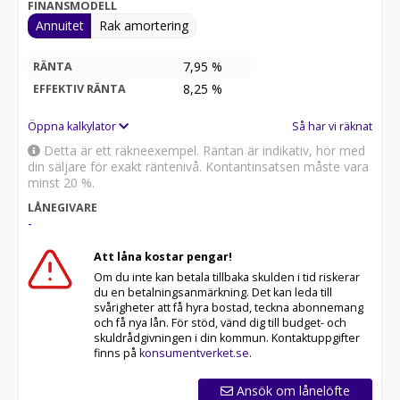
FINANSMODELL
Annuitet
Rak amortering
7,95 %
RÄNTA
8,25
%
EFFEKTIV RÄNTA
Öppna kalkylator
Så har vi räknat
Detta är ett räkneexempel. Räntan är indikativ, hör med
din säljare för exakt räntenivå. Kontantinsatsen måste vara
minst 20 %.
LÅNEGIVARE
-
Att låna kostar pengar!
Om du inte kan betala tillbaka skulden i tid riskerar
du en betalningsanmärkning. Det kan leda till
svårigheter att få hyra bostad, teckna abonnemang
och få nya lån. För stöd, vänd dig till budget- och
skuldrådgivningen i din kommun. Kontaktuppgifter
finns på
konsumentverket.se
.
Ansök om lånelöfte