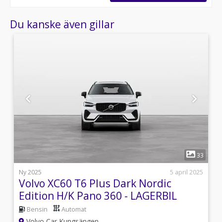
Du kanske även gillar
1
4
33
s
Ny 2025
5 april 2025
Volvo XC60 T6 Plus Dark Nordic
Edition H/K Pano 360 - LAGERBIL
Bensin
Automat
Volvo Car Kungsängen