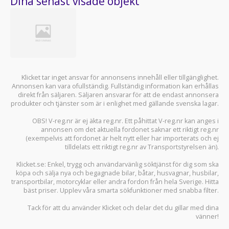
Dina senast visade objekt
Klicket tar inget ansvar för annonsens innehåll eller tillgänglighet.
Annonsen kan vara ofullständig. Fullständig information kan erhållas
direkt från säljaren. Säljaren ansvarar för att de endast annonsera
produkter och tjänster som är i enlighet med gällande svenska lagar.
OBS! V-reg.nr är ej äkta reg.nr. Ett påhittat V-reg.nr kan anges i
annonsen om det aktuella fordonet saknar ett riktigt reg.nr
(exempelvis att fordonet är helt nytt eller har importerats och ej
tilldelats ett riktigt reg.nr av Transportstyrelsen än).
Klicket.se
: Enkel, trygg och användarvänlig söktjänst för dig som ska
köpa och sälja
nya och begagnade bilar
,
båtar
,
husvagnar
,
husbilar
,
transportbilar
,
motorcyklar
eller andra fordon från hela Sverige. Hitta
bäst priser. Upplev våra smarta sökfunktioner med snabba filter.
Tack för att du använder
Klicket
och delar det du gillar med dina
vänner!