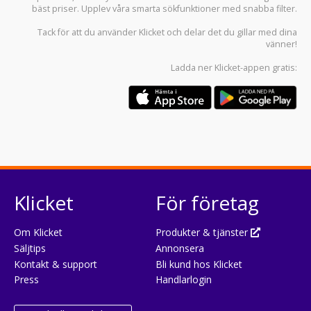
bäst priser. Upplev våra smarta sökfunktioner med snabba filter.
Tack för att du använder
Klicket
och delar det du gillar med dina
vänner!
Ladda ner
Klicket-appen
gratis:
Klicket
För företag
Om Klicket
Produkter & tjänster
Säljtips
Annonsera
Kontakt & support
Bli kund hos Klicket
Press
Handlarlogin