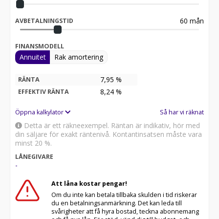
*Business Lease 36 månader, 1500mil per år, inkl.
serviceavtal, 10% förstaförhöjd hyra, garanterat
60
mån
AVBETALNINGSTID
restvärde. Priser baserade på medlemskap i
företagarna eller ramavtal med motsvarande
förutsättningar. Månadskostnad exkl moms
FINANSMODELL
Annuitet
Rak amortering
7,95 %
RÄNTA
8,24
%
EFFEKTIV RÄNTA
Öppna kalkylator
Så har vi räknat
Detta är ett räkneexempel. Räntan är indikativ, hör med
din säljare för exakt räntenivå. Kontantinsatsen måste vara
minst 20 %.
LÅNEGIVARE
-
Att låna kostar pengar!
Om du inte kan betala tillbaka skulden i tid riskerar
du en betalningsanmärkning. Det kan leda till
svårigheter att få hyra bostad, teckna abonnemang