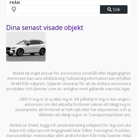
FRÅN
Sök
Dina senast visade objekt
Klicket tar inget ansvar för annonsens innehåll eller tillgänglighet.
Annonsen kan vara ofullständig. Fullständig information kan erhållas
direkt från säljaren. Säljaren ansvarar för att de endast annonsera
produkter och tjänster som är i enlighet med gällande svenska lagar.
OBS! V-reg.nr är ej äkta reg.nr. Ett påhittat V-reg.nr kan anges i
annonsen om det aktuella fordonet saknar ett riktigt reg.nr
(exempelvis att fordonet är helt nytt eller har importerats och ej
tilldelats ett riktigt reg.nr av Transportstyrelsen än).
Klicket.se
: Enkel, trygg och användarvänlig söktjänst för dig som ska
köpa och sälja
nya och begagnade bilar
,
båtar
,
husvagnar
,
husbilar
,
transportbilar
,
motorcyklar
eller andra fordon från hela Sverige. Hitta