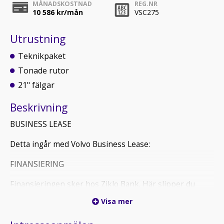
MÅNADSKOSTNAD
REG.NR
10 586
kr/mån
VSC275
Utrustning
Teknikpaket
Tonade rutor
21" fälgar
Beskrivning
BUSINESS LEASE
Detta ingår med Volvo Business Lease:
FINANSIERING
Finansieringen sker hos Ziklo Bank. Här slipper du
betala för uppläggningsavgifter, aviavgifter och annat
Visa mer
som kan tillkomma. Alla bilkostnader (inklusive
försäkring, service, tvätt mm) får du på en och samma