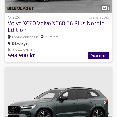
1
8
Ny 2026
27 mars 2025
Volvo XC60 Volvo XC60 T6 Plus Nordic
Edition
Hybrid el/bensin
Automat
Bilbolaget
fr. 9 622 kr/mån
593 900 kr
Visa mer