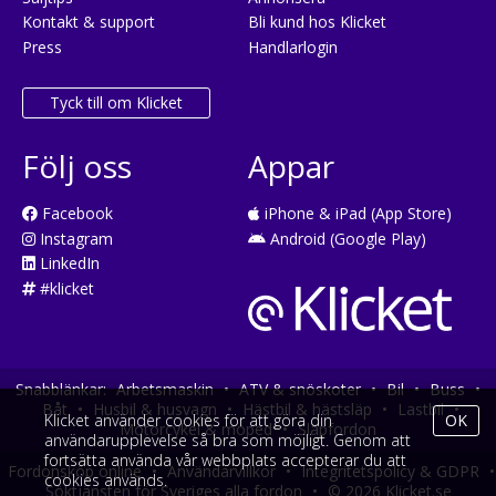
Kontakt & support
Bli kund hos Klicket
Press
Handlarlogin
Tyck till om Klicket
Följ oss
Appar
Facebook
iPhone & iPad (App Store)
Instagram
Android (Google Play)
LinkedIn
#klicket
Snabblänkar:
Arbetsmaskin
•
ATV & snöskoter
•
Bil
•
Buss
•
Båt
•
Husbil & husvagn
•
Hästbil & hästsläp
•
Lastbil
•
Klicket använder cookies för att göra din
OK
Motorcykel & moped
•
Släpfordon
användarupplevelse så bra som möjligt. Genom att
fortsätta använda vår webbplats accepterar du att
Fordonsköp online
•
Användarvillkor
•
Integritetspolicy & GDPR
•
cookies används.
Söktjänsten för Sveriges alla fordon
•
© 2026 Klicket.se