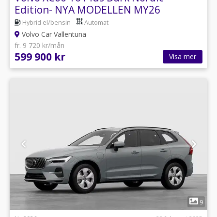
Edition- NYA MODELLEN MY26
Hybrid el/bensin
Automat
Volvo Car Vallentuna
fr. 9 720 kr/mån
599 900 kr
Visa mer
1
9