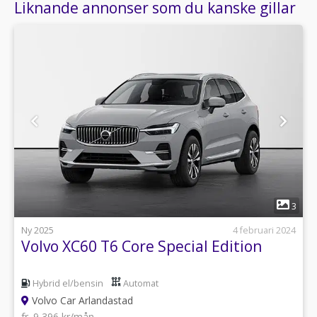
Liknande annonser som du kanske gillar
1
3
Ny 2025
4 februari 2024
Volvo XC60 T6 Core Special Edition
Hybrid el/bensin
Automat
Volvo Car Arlandastad
fr. 9 396 kr/mån