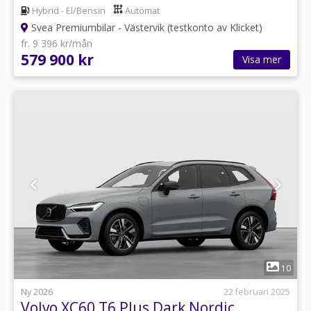
Hybrid - El/Bensin
Automat
Svea Premiumbilar - Västervik (testkonto av Klicket)
fr. 9 396 kr/mån
579 900 kr
Visa mer
1
10
Ny 2026
22 februari 2025
Volvo XC60 T6 Plus Dark Nordic