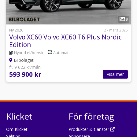
1
8
Ny 2026
27 mars 2025
Volvo XC60 Volvo XC60 T6 Plus Nordic
Edition
Hybrid el/bensin
Automat
Bilbolaget
fr. 9 622 kr/mån
593 900 kr
Visa mer
Klicket
För företag
Om Klicket
Produkter & tjänster
Säljtips
Annonsera