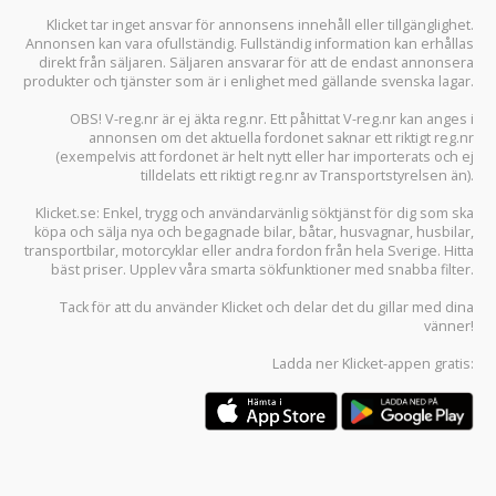
Klicket tar inget ansvar för annonsens innehåll eller tillgänglighet.
Annonsen kan vara ofullständig. Fullständig information kan erhållas
direkt från säljaren. Säljaren ansvarar för att de endast annonsera
produkter och tjänster som är i enlighet med gällande svenska lagar.
OBS! V-reg.nr är ej äkta reg.nr. Ett påhittat V-reg.nr kan anges i
annonsen om det aktuella fordonet saknar ett riktigt reg.nr
(exempelvis att fordonet är helt nytt eller har importerats och ej
tilldelats ett riktigt reg.nr av Transportstyrelsen än).
Klicket.se
: Enkel, trygg och användarvänlig söktjänst för dig som ska
köpa och sälja
nya och begagnade bilar
,
båtar
,
husvagnar
,
husbilar
,
transportbilar
,
motorcyklar
eller andra fordon från hela Sverige. Hitta
bäst priser. Upplev våra smarta sökfunktioner med snabba filter.
Tack för att du använder
Klicket
och delar det du gillar med dina
vänner!
Ladda ner
Klicket-appen
gratis: