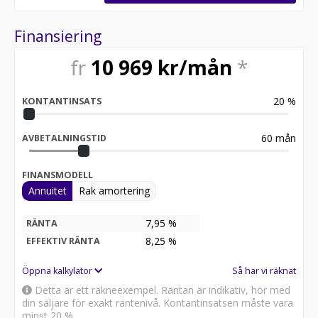
Finansiering
fr
10 969
kr/mån
*
20
%
KONTANTINSATS
60
mån
AVBETALNINGSTID
FINANSMODELL
Annuitet
Rak amortering
7,95 %
RÄNTA
8,25
%
EFFEKTIV RÄNTA
Öppna kalkylator
Så har vi räknat
Detta är ett räkneexempel. Räntan är indikativ, hör med
din säljare för exakt räntenivå. Kontantinsatsen måste vara
minst 20 %.