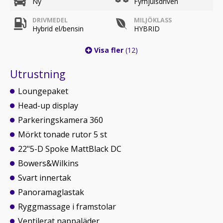
Ny
Fyrhjulsdriven
DRIVMEDEL
MILJÖKLASS
Hybrid el/bensin
HYBRID
Visa fler
(12)
Utrustning
Loungepaket
Head-up display
Parkeringskamera 360
Mörkt tonade rutor 5 st
22"5-D Spoke MattBlack DC
Bowers&Wilkins
Svart innertak
Panoramaglastak
Ryggmassage i framstolar
Ventilerat nappaläder