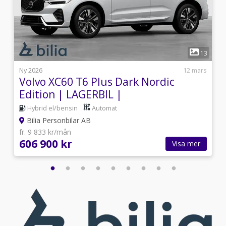
1
7
13
i
Ny 2026
12 mars
Volvo XC60 T6 Plus Dark Nordic
Edition | LAGERBIL |
Hybrid el/bensin
Automat
Bilia Personbilar AB
fr. 9 833 kr/mån
606 900 kr
Visa mer