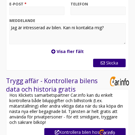
Komplett.
E-POST
*
TELEFON
Finansiering med förmåner vid Bilia Total – vår
helhetslösning
MEDDELANDE
Försäkring
Serviceavtal
Visa fler fält
Carpay-kort – få poäng på alla köp
Skicka
Vi erbjuder möjligheten till hemleverans
Trygg affär - Kontrollera bilens
data och historia gratis
Hos Klickets samarbetspartner Car.info kan du enkelt
kontrollera både biluppgifter och bilhistorik (t.ex.
mätarställning) eller andra viktiga data när du ska köpa din
nästa nya eller begagnade bil. Tjänsten är helt gratis att
använda för privatpersoner - för ett smidigare, tryggare
och säkrare bilköp!
Kontrollera bilen hos