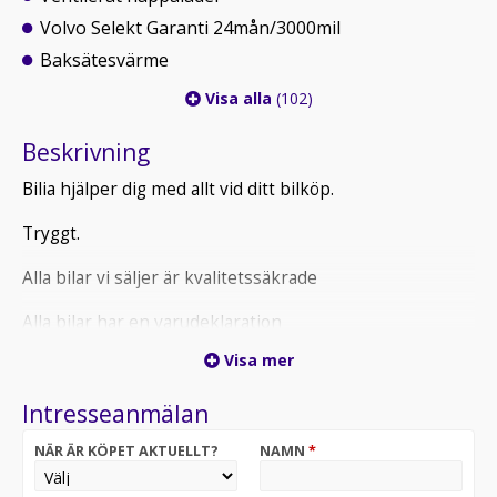
Volvo Selekt Garanti 24mån/3000mil
Baksätesvärme
Visa alla
(102)
Beskrivning
Bilia hjälper dig med allt vid ditt bilköp.
Tryggt.
Alla bilar vi säljer är kvalitetssäkrade
Alla bilar har en varudeklaration
Visa mer
Vi erbjuder möjlighet till förlängd bilgaranti
Intresseanmälan
30 dagars bytesrätt på begagnade bilar
NÄR ÄR KÖPET AKTUELLT?
NAMN
*
El- och Hybridbilar har genomgått test av batterihälsa