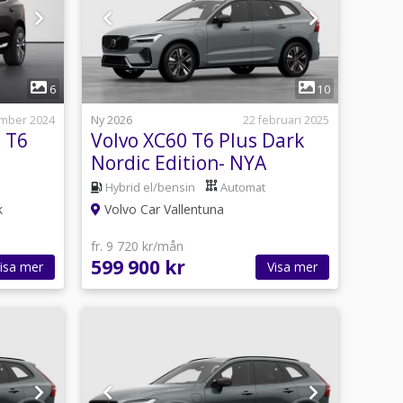
1
6
10
mber 2024
Ny 2026
22 februari 2025
 T6
Volvo XC60 T6 Plus Dark
Nordic Edition- NYA
MODELLEN MY26
Hybrid el/bensin
Automat
k
Volvo Car Vallentuna
fr. 9 720 kr/mån
599 900 kr
isa mer
Visa mer