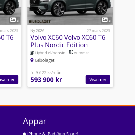
1
8
8
 mars 2025
Ny 2026
27 mars 2025
60 T6
Volvo XC60 Volvo XC60 T6
Plus Nordic Edition
Hybrid el/bensin
Automat
Bilbolaget
fr. 9 622 kr/mån
593 900 kr
isa mer
Visa mer
Appar
iPhone & iPad (App Store)