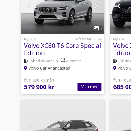
1
3
Ny 2025
4 februari 2024
Ny 2025
Volvo XC60 T6 Core Special
Volvo
Edition
Editio
Hybrid el/bensin
Automat
Hybrid 
Volvo Car Arlandastad
Volvo 
fr. 9 396 kr/mån
fr. 11 09
579 900 kr
685 0
Visa mer