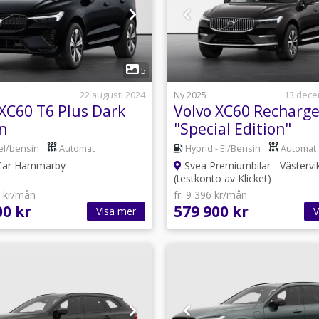
1
1
5
22 augusti 2024
Ny 2025
13 dece
 XC60 T6 Plus Dark
Volvo XC60 Recharge
n
"Special Edition"
el/bensin
Automat
Hybrid - El/Bensin
Automat
Car Hammarby
Svea Premiumbilar - Västervi
(testkonto av Klicket)
8 kr/mån
fr. 9 396 kr/mån
00 kr
579 900 kr
Visa mer
V