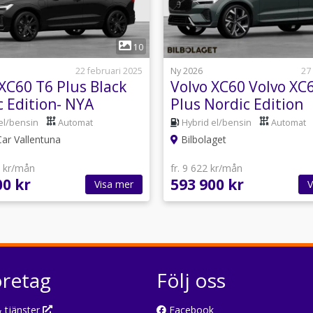
1
1
10
22 februari 2025
Ny 2026
27
XC60 T6 Plus Black
Volvo XC60 Volvo XC
c Edition- NYA
Plus Nordic Edition
LLEN MY26
el/bensin
Automat
Hybrid el/bensin
Automat
ar Vallentuna
Bilbolaget
4 kr/mån
fr. 9 622 kr/mån
00 kr
593 900 kr
Visa mer
V
öretag
Följ oss
 tjänster
Facebook