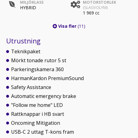
MILJÖKLASS
MOTORSTORLEK
HYBRID
(SLAGVOLYM)
1 969 cc
Visa fler
(11)
Utrustning
Teknikpaket
Mörkt tonade rutor 5 st
Parkeringskamera 360
HarmanKardon PremiumSound
Safety Assistance
Automatic emergency brake
"Follow me home" LED
Rattknappar i HB svart
Oncoming Mitigation
USB-C 2 uttag T-kons fram