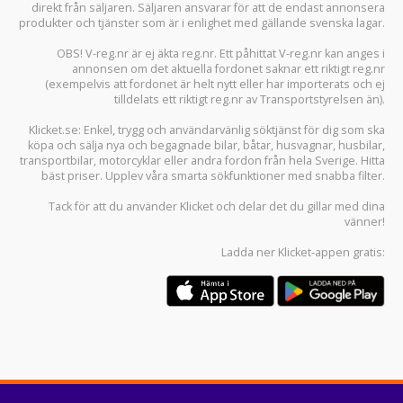
direkt från säljaren. Säljaren ansvarar för att de endast annonsera
produkter och tjänster som är i enlighet med gällande svenska lagar.
OBS! V-reg.nr är ej äkta reg.nr. Ett påhittat V-reg.nr kan anges i
annonsen om det aktuella fordonet saknar ett riktigt reg.nr
(exempelvis att fordonet är helt nytt eller har importerats och ej
tilldelats ett riktigt reg.nr av Transportstyrelsen än).
Klicket.se
: Enkel, trygg och användarvänlig söktjänst för dig som ska
köpa och sälja
nya och begagnade bilar
,
båtar
,
husvagnar
,
husbilar
,
transportbilar
,
motorcyklar
eller andra fordon från hela Sverige. Hitta
bäst priser. Upplev våra smarta sökfunktioner med snabba filter.
Tack för att du använder
Klicket
och delar det du gillar med dina
vänner!
Ladda ner
Klicket-appen
gratis: