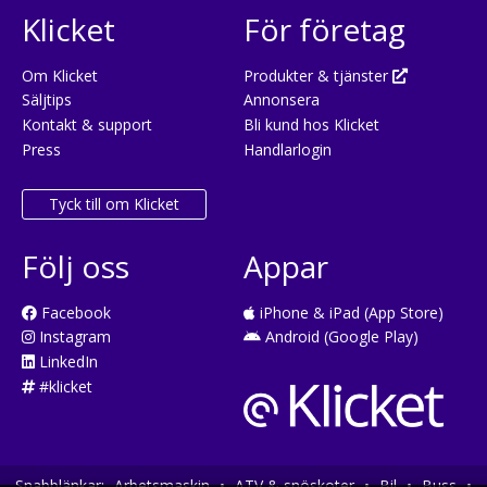
Klicket
För företag
Om Klicket
Produkter & tjänster
Säljtips
Annonsera
Kontakt & support
Bli kund hos Klicket
Press
Handlarlogin
Tyck till om Klicket
Följ oss
Appar
Facebook
iPhone & iPad (App Store)
Instagram
Android (Google Play)
LinkedIn
#klicket
Snabblänkar:
Arbetsmaskin
•
ATV & snöskoter
•
Bil
•
Buss
•