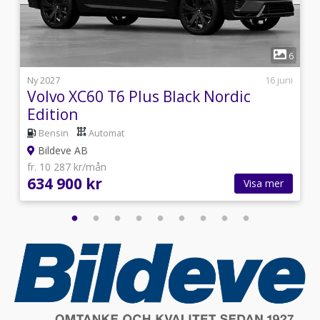
1
6
6
i
Ny 2027
16 juni
Volvo XC60 T6 Plus Black Nordic
Edition
Bensin
Automat
Bildeve AB
fr. 10 287 kr/mån
634 900 kr
Visa mer